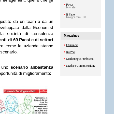
i management, quella che gli
Focus
Riviste
Il Fatto
Programmi TV
gestito da un team o da un
sviluppata dalla Economist
lla società di consulenza
Magazines
enti di 69 Paesi e di settori
Ebusiness
re come le aziende stanno
scenario.
Internet
Marketing e Pubblicità
Media e Comunicazione
e uno
scenario abbastanza
portunità di miglioramento: