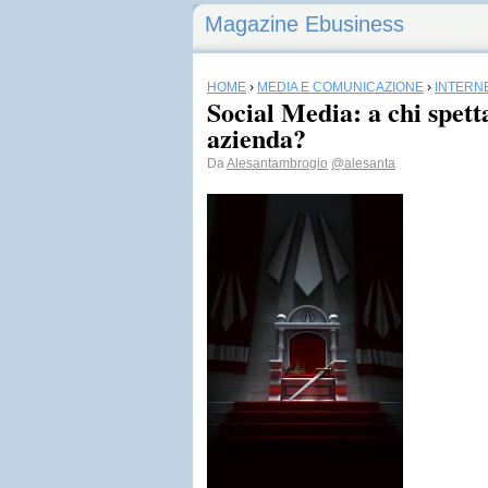
Magazine Ebusiness
HOME
›
MEDIA E COMUNICAZIONE
›
INTERN
Social Media: a chi spetta
azienda?
Da
Alesantambrogio
@alesanta