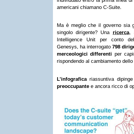
individuato entro la prima linea d
americani chiamano C-Suite.
Ma è meglio che il governo sia 
singolo dirigente? Una
ricerca
, 
Intelligence Unit per conto de
Genesys, ha interrogato
798 dirig
merceologici differenti
per capi
rispondendo al cambiamento dello 
L’infografica
riassuntiva diping
preoccupante
e ancora ricco di op