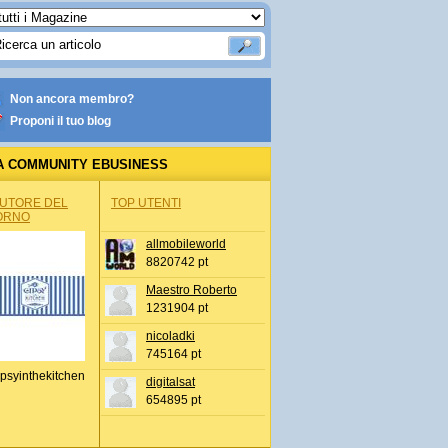
Non ancora membro?
Proponi il tuo blog
A COMMUNITY EBUSINESS
AUTORE DEL
TOP UTENTI
ORNO
allmobileworld
8820742 pt
Maestro Roberto
1231904 pt
nicoladki
745164 pt
psyinthekitchen
digitalsat
654895 pt