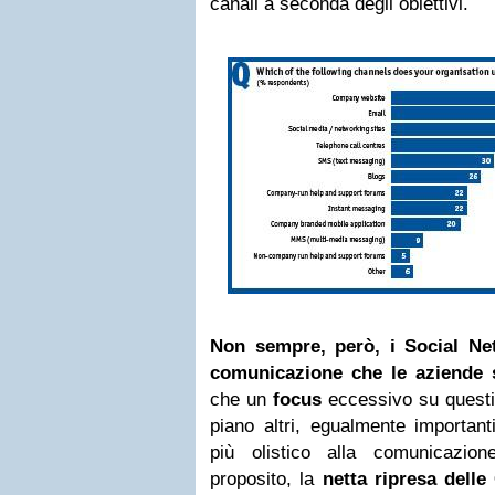
canali a seconda degli obiettivi.
Non sempre, però, i Social Ne
comunicazione che le aziende 
che un
focus
eccessivo su questi
piano altri, egualmente important
più olistico alla comunicazion
proposito, la
netta ripresa dell