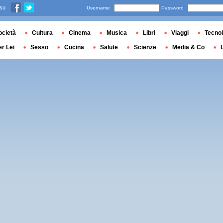
 su
Username
Password
ocietà
Cultura
Cinema
Musica
Libri
Viaggi
Tecnol
er Lei
Sesso
Cucina
Salute
Scienze
Media & Co