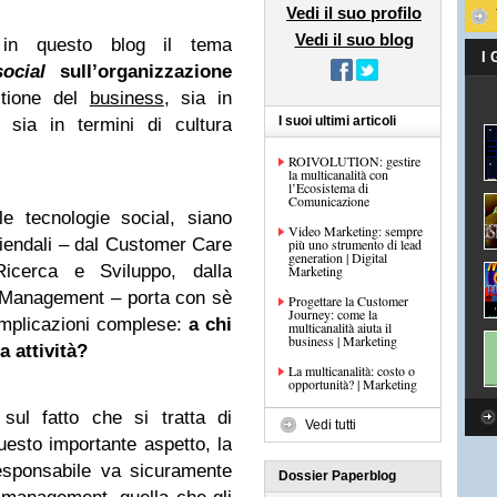
Vedi il suo profilo
Vedi il suo blog
 in questo blog il tema
I
social
sull’organizzazione
stione del
business
, sia in
I suoi ultimi articoli
, sia in termini di cultura
ROIVOLUTION: gestire
la multicanalità con
l’Ecosistema di
Comunicazione
e tecnologie social, siano
Video Marketing: sempre
ziendali – dal Customer Care
più uno strumento di lead
generation | Digital
icerca e Sviluppo, dalla
Marketing
 Management – porta con sè
Progettare la Customer
Journey: come la
mplicazioni complese:
a chi
multicanalità aiuta il
business | Marketing
a attività?
La multicanalità: costo o
opportunità? | Marketing
sul fatto che si tratta di
Vedi tutti
uesto importante aspetto, la
esponsabile va sicuramente
Dossier Paperblog