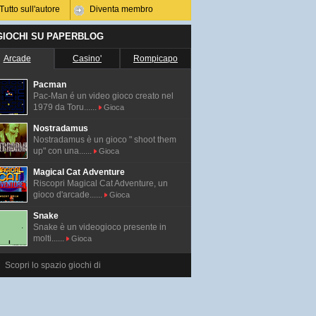
Tutto sull'autore
Diventa membro
 GIOCHI SU PAPERBLOG
Arcade
Casino'
Rompicapo
Pacman
Pac-Man é un video gioco creato nel
1979 da Toru......
Gioca
Nostradamus
Nostradamus è un gioco " shoot them
up" con una......
Gioca
Magical Cat Adventure
Riscopri Magical Cat Adventure, un
gioco d'arcade......
Gioca
Snake
Snake è un videogioco presente in
molti......
Gioca
Scopri lo spazio giochi di