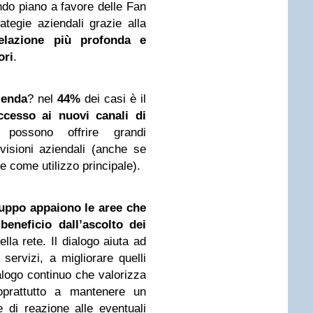
do piano a favore delle Fan
ategie aziendali grazie alla
elazione più profonda e
ori
.
ienda
? nel
44%
dei casi è il
ccesso ai nuovi canali di
possono offrire grandi
divisioni aziendali (anche se
e come utilizzo principale).
uppo appaiono le aree che
beneficio dall’ascolto dei
lla rete. Il dialogo aiuta ad
servizi, a migliorare quelli
alogo continuo che valorizza
soprattutto a mantenere un
 di reazione alle eventuali