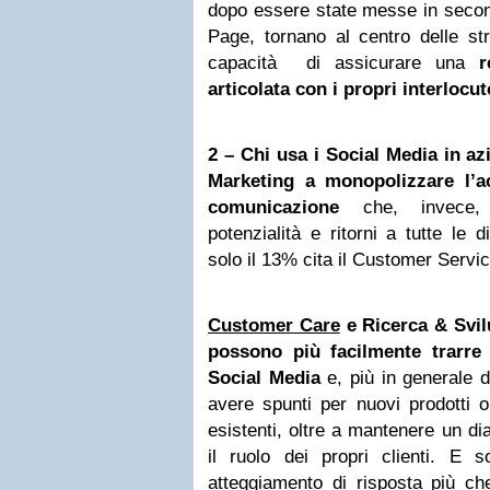
dopo essere state messe in secon
Page, tornano al centro delle str
capacità di assicurare una
r
articolata con i propri interlocut
2 – Chi usa i Social Media in az
Marketing a monopolizzare l’a
comunicazione
che, invece, 
potenzialità e ritorni a tutte le 
solo il 13% cita il Customer Servic
Customer Care
e Ricerca & Svil
possono più facilmente trarre 
Social Media
e, più in generale de
avere spunti per nuovi prodotti o 
esistenti, oltre a mantenere un di
il ruolo dei propri clienti. E 
atteggiamento di risposta più che