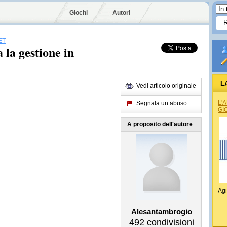
Giochi
Autori
ET
 la gestione in
L
Vedi articolo originale
L'
Segnala un abuso
GI
A proposito dell'autore
Agi
Alesantambrogio
492
condivisioni