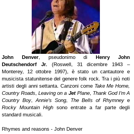
John Denver
, pseudonimo di
Henry John
Deutschendorf Jr.
(Roswell, 31 dicembre 1943 –
Monterey, 12 ottobre 1997), è stato un cantautore e
musicista statunitense del genere folk rock. Tra i più noti
artisti degli anni settanta. Canzoni come
Take Me Home,
Country Roads
,
Leaving on a
Jet
Plane
,
Thank God I'm A
Country Boy
,
Annie's Song
,
The Bells of Rhymney
e
Rocky Mountain High
sono entrate a far parte degli
standard musicali.
Rhymes and reasons - John Denver