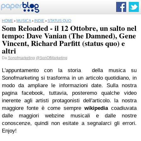
HOME
›
MUSICA
›
INDIE
›
STATUS QUO
Som Reloaded - il 12 Ottobre, un salto nel
tempo: Dave Vanian (The Damned), Gene
Vincent, Richard Parfitt (status quo) e
altri
Da
Sonofmarketing
@SonOfMarketing
L'appuntamento con la storia della musica su
Sonofmarketing si trasforma in un articolo quotidiano, in
modo da ampliare le informazioni date. Sulla nostra
pagina facebook, tuttavia, posteremo qualche video
inerente agli artisti protagonisti dell'articolo. la nostra
maggiore fonte è come sempre
wikipedia
coadiuvata
dalle maggiori webzine musicali e dalle nostre
conoscenze, quindi non esitate a segnalarci gli errori.
Enjoy!