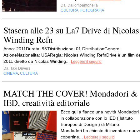
Da
Dallomoantonella
CULTURA
FOTOGRAFIA
,
Stasera alle 23 su La7 Drive di Nicolas
Winding Refn
Anno: 2011Durata: 95'Distribuzione: 01 DistributionGenere:
AzioneNazionalita: USARegia: Nicolas Winding RefnDrive è un film de
2011 diretto da Nicolas Winding...
Leggere il seguito
Da
Taxi Drivers
CINEMA
CULTURA
,
MATCH THE COVER! Mondadori &
IED, creatività editoriale
Ecco qui a fianco una novità Mondadori
in collaborazione con lo IED ( Istituto
Europeo di Design ) di Milano.
Mondadori ha chiesto di inventare nuov
copertine...
Leggere il seguito