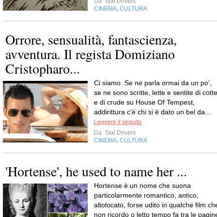
Da
Taxi Drivers
CINEMA
CULTURA
,
Orrore, sensualità, fantascienza,
avventura. Il regista Domiziano
Cristopharo...
Ci siamo. Se ne parla ormai da un po’,
se ne sono scritte, lette e sentite di cott
e di crude su House Of Tempest,
addirittura c’è chi si è dato un bel da...
Leggere il seguito
Da
Taxi Drivers
CINEMA
CULTURA
,
'Hortense', he used to name her ...
Hortense è un nome che suona
particolarmente romantico, antico,
altolocato, forse udito in qualche film ch
non ricordo o letto tempo fa tra le pagin