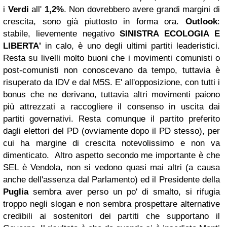
i
Verdi
all'
1,2%
.
Non dovrebbero avere grandi margini di
crescita, sono già piuttosto in forma ora.
Outlook
:
stabile, lievemente negativo
SINISTRA ECOLOGIA E
LIBERTA'
in calo, è uno degli ultimi partiti leaderistici.
Resta su livelli molto buoni che i movimenti comunisti o
post-comunisti non conoscevano da tempo, tuttavia è
risuperato da IDV e dal M5S. E' all'opposizione, con tutti i
bonus che ne derivano, tuttavia altri movimenti paiono
più attrezzati a raccogliere il consenso in uscita dai
partiti governativi. Resta comunque il partito preferito
dagli elettori del PD (ovviamente dopo il PD stesso), per
cui ha margine di crescita notevolissimo e non va
dimenticato.
Altro aspetto secondo me importante è che
SEL è Vendola, non si vedono quasi mai altri (a causa
anche dell'assenza dal Parlamento) ed il Presidente della
Puglia
sembra aver perso un po' di smalto, si rifugia
troppo negli slogan e non sembra prospettare alternative
credibili ai sostenitori dei partiti che supportano il