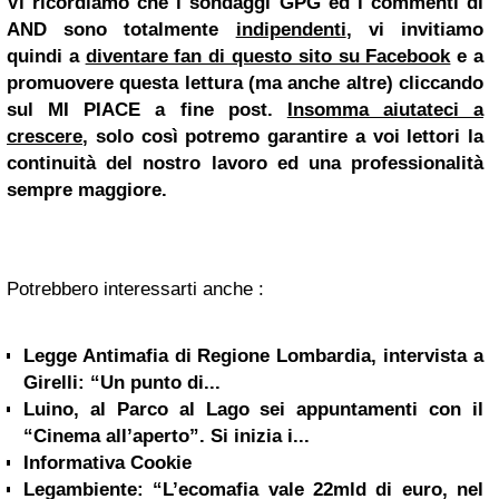
Vi ricordiamo che i sondaggi GPG ed i commenti di
AND sono totalmente
indipendenti
, vi invitiamo
quindi a
diventare fan di questo sito su Facebook
e a
promuovere questa lettura (ma anche altre) cliccando
sul
MI PIACE
a fine post.
Insomma aiutateci a
crescere
, solo così potremo garantire a voi lettori la
continuità del nostro lavoro ed una professionalità
sempre maggiore.
Potrebbero interessarti anche :
Legge Antimafia di Regione Lombardia, intervista a
Girelli: “Un punto di...
Luino, al Parco al Lago sei appuntamenti con il
“Cinema all’aperto”. Si inizia i...
Informativa Cookie
Legambiente: “L’ecomafia vale 22mld di euro, nel