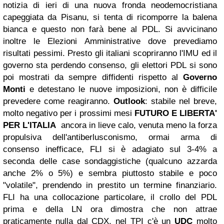
notizia di ieri di una nuova fronda neodemocristiana
capeggiata da Pisanu, si tenta di ricomporre la balena
bianca e questo non farà bene al PDL.
Si avvicinano
inoltre le Elezioni Amministrative dove prevediamo
risultati pessimi.
Presto gli italiani scopriranno l'IMU ed il
governo sta perdendo consenso, gli elettori PDL si sono
poi mostrati da sempre diffidenti rispetto al
Governo
Monti
e detestano le nuove imposizioni, non è difficile
prevedere come reagiranno.
Outlook
: stabile nel breve,
molto negativo per i prossimi mesi
FUTURO E LIBERTA'
PER L'ITALIA
ancora in lieve calo, venuta meno la forza
propulsiva dell'antiberlusconismo, ormai arma di
consenso inefficace, FLI si è adagiato sul 3-4% a
seconda delle case sondaggistiche (qualcuno azzarda
anche 2% o 5%) e sembra piuttosto stabile e poco
"volatile", prendendo in prestito un termine finanziario.
FLI ha una collocazione particolare, il crollo del PDL
prima e della LN ora dimostra che non attrae
praticamente nulla dal CDX, nel TPI c'è un
UDC
molto