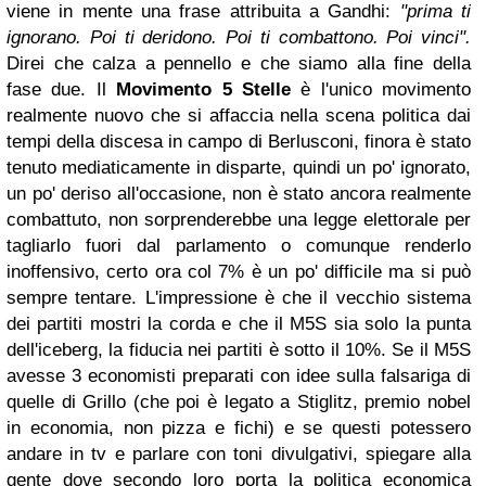
viene in mente una frase attribuita a Gandhi:
"prima ti
ignorano. Poi ti deridono. Poi ti combattono. Poi vinci".
Direi che calza a pennello e che siamo alla fine della
fase due. Il
Movimento 5 Stelle
è l'unico movimento
realmente nuovo che si affaccia nella scena politica dai
tempi della discesa in campo di Berlusconi, finora è stato
tenuto mediaticamente in disparte, quindi un po' ignorato,
un po' deriso all'occasione, non è stato ancora realmente
combattuto, non sorprenderebbe una legge elettorale per
tagliarlo fuori dal parlamento o comunque renderlo
inoffensivo, certo ora col 7% è un po' difficile ma si può
sempre tentare. L'impressione è che il vecchio sistema
dei partiti mostri la corda e che il M5S sia solo la punta
dell'iceberg, la fiducia nei partiti è sotto il 10%. Se il M5S
avesse 3 economisti preparati con idee sulla falsariga di
quelle di Grillo (che poi è legato a Stiglitz, premio nobel
in economia, non pizza e fichi) e se questi potessero
andare in tv e parlare con toni divulgativi, spiegare alla
gente dove secondo loro porta la politica economica