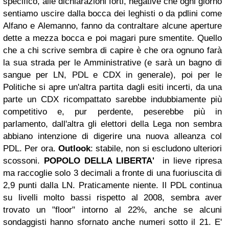
specifico, alle dichiarazioni forti, negative che ogni giorno
sentiamo uscire dalla bocca dei leghisti o da pdlini come
Alfano e Alemanno, fanno da contraltare alcune aperture
dette a mezza bocca e poi magari pure smentite. Quello
che a chi scrive sembra di capire è che ora ognuno farà
la sua strada per le Amministrative (e sarà un bagno di
sangue per LN, PDL e CDX in generale), poi per le
Politiche si apre un'altra partita dagli esiti incerti, da una
parte un CDX ricompattato sarebbe indubbiamente più
competitivo e, pur perdente, peserebbe più in
parlamento, dall'altra gli elettori della Lega non sembra
abbiano intenzione di digerire una nuova alleanza col
PDL. Per ora.
Outlook
: stabile, non si escludono ulteriori
scossoni.
POPOLO DELLA LIBERTA'
in lieve ripresa
ma raccoglie solo 3 decimali a fronte di una fuoriuscita di
2,9 punti dalla LN. Praticamente niente.
Il PDL continua
su livelli molto bassi rispetto al 2008, sembra aver
trovato un "floor" intorno al 22%, anche se alcuni
sondaggisti hanno sfornato anche numeri sotto il 21.
E'