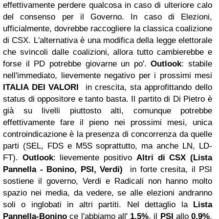
effettivamente perdere qualcosa in caso di ulteriore calo
del consenso per il Governo. In caso di Elezioni,
ufficialmente, dovrebbe raccogliere la classica coalizione
di CSX. L'alternativa è una modifica della legge elettorale
che svincoli dalle coalizioni, allora tutto cambierebbe e
forse il PD potrebbe giovarne un po'.
Outlook
: stabile
nell'immediato, lievemente negativo per i prossimi mesi
ITALIA DEI VALORI
in crescita, sta approfittando dello
status di oppositore e tanto basta. Il partito di Di Pietro è
già su livelli piuttosto alti, comunque potrebbe
effettivamente fare il pieno nei prossimi mesi, unica
controindicazione è la presenza di concorrenza da quelle
parti (SEL, FDS e M5S soprattutto, ma anche LN, LD-
FT).
Outlook
: lievemente positivo
Altri di CSX
(
Lista
Pannella - Bonino
,
PSI
,
Verdi
)
in forte cresita, il PSI
sostiene il governo, Verdi e Radicali non hanno molto
spazio nei media, da vedere, se alle elezioni andranno
soli o inglobati in altri partiti. Nel dettaglio la
Lista
Pannella-Bonino
ce l'abbiamo all'
1,5%
, il
PSI
allo
0,9%
,