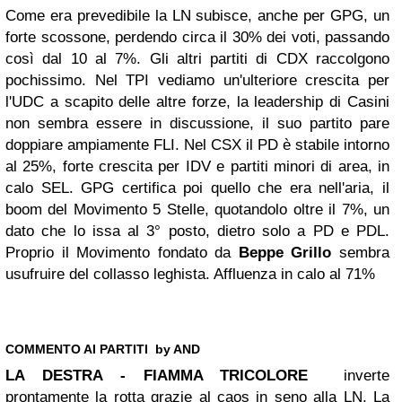
Come era prevedibile la LN subisce, anche per GPG, un
forte scossone, perdendo circa il 30% dei voti, passando
così dal 10 al 7%. Gli altri partiti di CDX raccolgono
pochissimo.
Nel TPI vediamo un'ulteriore crescita per
l'UDC a scapito delle altre forze, la leadership di Casini
non sembra essere in discussione, il suo partito pare
doppiare ampiamente FLI.
Nel CSX il PD è stabile intorno
al 25%, forte crescita per IDV e partiti minori di area, in
calo SEL.
GPG certifica poi quello che era nell'aria, il
boom del Movimento 5 Stelle, quotandolo oltre il 7%, un
dato che lo issa al 3° posto, dietro solo a PD e PDL.
Proprio il Movimento fondato da
Beppe Grillo
sembra
usufruire del collasso leghista.
Affluenza in calo al 71%
COMMENTO AI PARTITI by AND
LA DESTRA
-
FIAMMA TRICOLORE
inverte
prontamente la rotta grazie al caos in seno alla LN. La