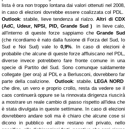
lista è ora non troppo lontana dai valori ottenuti nel 2008,
in caso di elezioni dovrebbe essere coalizzata col PDL.
Outlook
: stabile, lieve tendenza al rialzo.
Altri di CDX
(
AdC
,
Udeur
,
NPSI
,
PID
,
Grande Sud
)
in lieve calo,
all'interno di queste forze sappiamo che
Grande Sud
(che ricordiamo è nato dalla fusione di Forza del Sud, Io
Sud e Noi Sud) vale lo
0,9%
. In caso di elezioni è
probabile che alcune di queste forze affluiscano nel PDL,
diverse invece potrebbero fare fronte comune in una
specie di Partito del Sud. Sono comunque saldamente
collegate (per ora) al PDL e a Berlusconi, dovrebbero far
parte della coalizione.
Outlook
: stabile.
LEGA NORD
che dire, un vero e proprio crollo, resta da vedere se il
caos continuerà oppure se la rinnovata dirigenza riuscirà
a mostrare un reale cambio di passo rispetto all'idea che
è stata divulgata in queste settimane. In caso di elezioni
dovrebbero andare soli ma è chiaro che alcune cose si
dicono in pubblico ed altre restano nel privato, nello