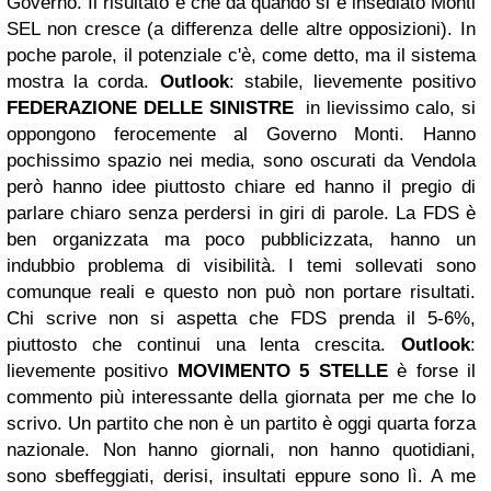
Governo. Il risultato è che da quando si è insediato Monti
SEL non cresce (a differenza delle altre opposizioni). In
poche parole, il potenziale c'è, come detto, ma il sistema
mostra la corda.
Outlook
: stabile, lievemente positivo
FEDERAZIONE DELLE SINISTRE
in lievissimo calo, si
oppongono ferocemente al Governo Monti. Hanno
pochissimo spazio nei media, sono oscurati da Vendola
però hanno idee piuttosto chiare ed hanno il pregio di
parlare chiaro senza perdersi in giri di parole. La FDS è
ben organizzata ma poco pubblicizzata, hanno un
indubbio problema di visibilità. I temi sollevati sono
comunque reali e questo non può non portare risultati.
Chi scrive non si aspetta che FDS prenda il 5-6%,
piuttosto che continui una lenta crescita.
Outlook
:
lievemente positivo
MOVIMENTO 5 STELLE
è forse il
commento più interessante della giornata per me che lo
scrivo. Un partito che non è un partito è oggi quarta forza
nazionale. Non hanno giornali, non hanno quotidiani,
sono sbeffeggiati, derisi, insultati eppure sono lì. A me