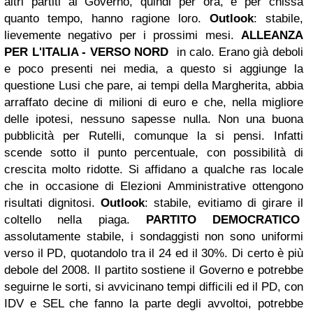
altri partiti al Governo, quindi per ora, e per chissà
quanto tempo, hanno ragione loro.
Outlook
: stabile,
lievemente negativo per i prossimi mesi.
ALLEANZA
PER L'ITALIA - VERSO NORD
in calo. Erano già deboli
e poco presenti nei media, a questo si aggiunge la
questione Lusi che pare, ai tempi della Margherita, abbia
arraffato decine di milioni di euro e che, nella migliore
delle ipotesi, nessuno sapesse nulla. Non una buona
pubblicità per Rutelli, comunque la si pensi. Infatti
scende sotto il punto percentuale, con possibilità di
crescita molto ridotte. Si affidano a qualche ras locale
che in occasione di Elezioni Amministrative ottengono
risultati dignitosi.
Outlook
: stabile, evitiamo di girare il
coltello nella piaga.
PARTITO DEMOCRATICO
assolutamente stabile, i sondaggisti non sono uniformi
verso il PD, quotandolo tra il 24 ed il 30%. Di certo è più
debole del 2008.
Il partito sostiene il Governo e potrebbe
seguirne le sorti, si avvicinano tempi difficili ed il PD, con
IDV e SEL che fanno la parte degli avvoltoi, potrebbe