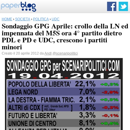
HOME
›
SOCIETÀ
›
POLITICA
›
UDC
Sondaggio GPG Aprile: crollo della LN ed
impennata del M5S ora 4° partito dietro
PDL e PD e UDC, crescono i partiti
minori
Creato il 20 aprile 2012 da
Andl
@scenaripolitici