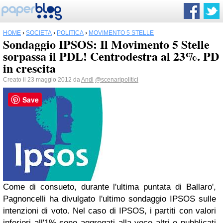
HOME
›
SOCIETÀ
›
POLITICA
›
MOVIMENTO 5 STELLE
Sondaggio IPSOS: Il Movimento 5 Stelle
sorpassa il PDL! Centrodestra al 23%. PD
in crescita
Creato il 23 maggio 2012 da
Andl
@scenaripolitici
Save
Come di consueto, durante l'ultima puntata di Ballaro',
Pagnoncelli ha divulgato l'ultimo sondaggio IPSOS sulle
intenzioni di voto.
Nel caso di IPSOS, i partiti con valori
inferiori all'1% sono aggregati alla voce altri e pubblicati