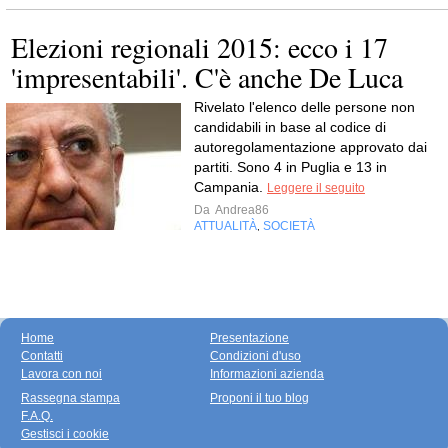
Elezioni regionali 2015: ecco i 17
'impresentabili'. C'è anche De Luca
Rivelato l'elenco delle persone non
candidabili in base al codice di
autoregolamentazione approvato dai
partiti. Sono 4 in Puglia e 13 in
Campania.
Leggere il seguito
Da
Andrea86
ATTUALITÀ
SOCIETÀ
,
Home
Presentazione
Contatti
Condizioni d'uso
Lavora con noi
Informazioni azienda
Rassegna stampa
Proponi il tuo blog
F.A.Q.
Gestisci i cookie