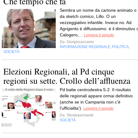
Che tempio che fa
Sembra un nome da cartone animato o
da sketch comico, Lillo. O un
vezzeggiativo infantile. Invece no. Ad
Agrigento è diffusissimo: è il diminutivo 
Calogero,...
Leggere il seguito
Da
Giorgiocaccamo
INFORMAZIONE REGIONALE
POLITICA
,
,
SOCIETÀ
Elezioni Regionali, al Pd cinque
regioni su sette. Crollo dell’affluenza
Pd batte centrodestra 5-2. Il risultato
delle regionali appare ormai definitivo
(anche se in Campania non c’è
l’ufficialita’).
Leggere il seguito
Da
Stivalepensante
SOCIETÀ