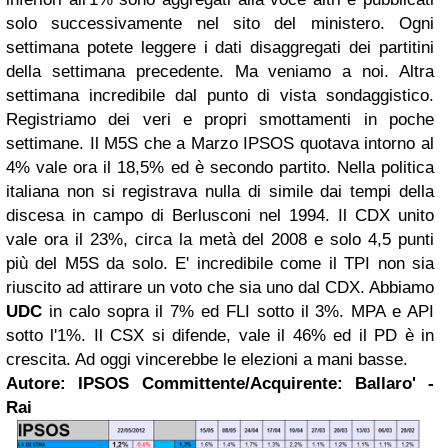
solo successivamente nel sito del ministero. Ogni
settimana potete leggere i dati disaggregati dei partitini
della settimana precedente.
Ma veniamo a noi. Altra
settimana incredibile dal punto di vista sondaggistico.
Registriamo dei veri e propri smottamenti in poche
settimane.
Il M5S che a Marzo IPSOS quotava intorno al
4% vale ora il 18,5% ed è secondo partito. Nella politica
italiana non si registrava nulla di simile dai tempi della
discesa in campo di Berlusconi nel 1994.
Il CDX unito
vale ora il 23%, circa la metà del 2008 e solo 4,5 punti
più del M5S da solo.
E' incredibile come il TPI non sia
riuscito ad attirare un voto che sia uno dal CDX. Abbiamo
UDC
in calo sopra il 7% ed FLI sotto il 3%. MPA e API
sotto l'1%.
Il CSX si difende, vale il 46% ed il PD è in
crescita. Ad oggi vincerebbe le elezioni a mani basse.
Autore: IPSOS
Commi
ttente/Acquirente:
Ballaro' -
Rai