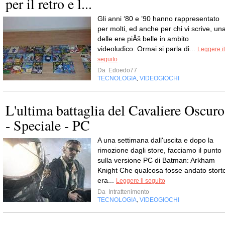
per il retro e l...
Gli anni ‘80 e ’90 hanno rappresentato
per molti, ed anche per chi vi scrive, un
delle ere piĂš belle in ambito
videoludico. Ormai si parla di...
Leggere il
seguito
Da
Edoedo77
TECNOLOGIA
VIDEOGIOCHI
,
L'ultima battaglia del Cavaliere Oscuro
- Speciale - PC
A una settimana dall'uscita e dopo la
rimozione dagli store, facciamo il punto
sulla versione PC di Batman: Arkham
Knight Che qualcosa fosse andato stort
era...
Leggere il seguito
Da
Intrattenimento
TECNOLOGIA
VIDEOGIOCHI
,