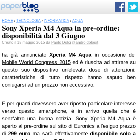
HOME
›
TECNOLOGIA
›
INFORMATICA
›
AQUA
Sony Xperia M4 Aqua in pre-ordine:
disponibilità dal 3 Giugno
Creato il 18 maggio 2015 da
Paolo Dolci
@androidblogit
ha già annunciato
Xperia M4 Aqua
in occasione del
Mobile World Congress 2015
ed è riuscita ad attirare su
questo suo dispositivo un'elevata dose di attenzioni:
caratteristiche di tutto rispetto hanno saputo ben
coniugarsi ad un prezzo non eccessivo.
E per quanti dovessero aver riposto particolare interesse
verso questo smartphone, è in arrivo quella che è
senz'altro una buona notizia. Sony Xperia M4 Aqua è
aperto al pre-ordine sul sito di Euronics all'esiguo prezzo
di
299 euro
ma sarà effettivamente
disponibile solo a