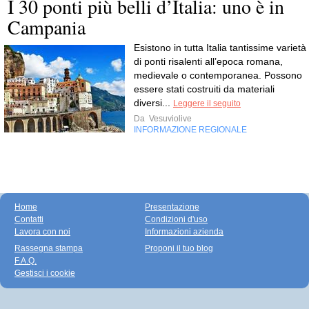
I 30 ponti più belli d’Italia: uno è in
Campania
Esistono in tutta Italia tantissime varietà
di ponti risalenti all’epoca romana,
medievale o contemporanea. Possono
essere stati costruiti da materiali
diversi...
Leggere il seguito
Da
Vesuviolive
INFORMAZIONE REGIONALE
Home
Presentazione
Contatti
Condizioni d'uso
Lavora con noi
Informazioni azienda
Rassegna stampa
Proponi il tuo blog
F.A.Q.
Gestisci i cookie