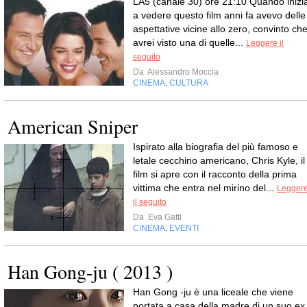
LA5 (canale 30) ore 21:10 Quando inizia
a vedere questo film anni fa avevo delle
aspettative vicine allo zero, convinto ch
avrei visto una di quelle...
Leggere il
seguito
Da
Alessandro Moccia
CINEMA
CULTURA
,
American Sniper
Ispirato alla biografia del più famoso e
letale cecchino americano, Chris Kyle, il
film si apre con il racconto della prima
vittima che entra nel mirino del...
Legger
il seguito
Da
Eva Gatti
CINEMA
EVENTI
,
Han Gong-ju ( 2013 )
Han Gong -ju è una liceale che viene
portata a casa della madre di un suo ex