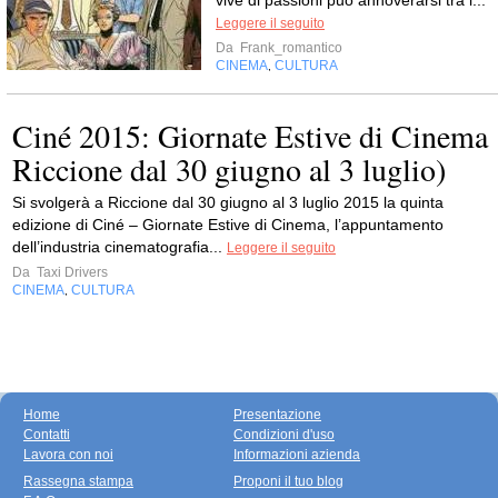
vive di passioni può annoverarsi tra i...
Leggere il seguito
Da
Frank_romantico
CINEMA
CULTURA
,
Ciné 2015: Giornate Estive di Cinema
Riccione dal 30 giugno al 3 luglio)
Si svolgerà a Riccione dal 30 giugno al 3 luglio 2015 la quinta
edizione di Ciné – Giornate Estive di Cinema, l’appuntamento
dell’industria cinematografia...
Leggere il seguito
Da
Taxi Drivers
CINEMA
CULTURA
,
Home
Presentazione
Contatti
Condizioni d'uso
Lavora con noi
Informazioni azienda
Rassegna stampa
Proponi il tuo blog