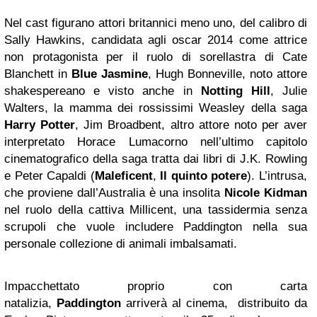
Nel cast figurano attori britannici meno uno, del calibro di
Sally Hawkins, candidata agli oscar 2014 come attrice
non protagonista per il ruolo di sorellastra di Cate
Blanchett in
Blue Jasmine
, Hugh Bonneville, noto attore
shakespereano e visto anche in
Notting Hill
, Julie
Walters, la mamma dei rossissimi Weasley della saga
Harry Potter
, Jim Broadbent, altro attore noto per aver
interpretato Horace Lumacorno nell’ultimo capitolo
cinematografico della saga tratta dai libri di J.K. Rowling
e Peter Capaldi (
Maleficent
,
Il quinto potere
). L’intrusa,
che proviene dall’Australia è una insolita
Nicole Kidman
nel ruolo della cattiva Millicent, una tassidermia senza
scrupoli che vuole includere Paddington nella sua
personale collezione di animali imbalsamati.
Impacchettato proprio con carta
natalizia,
Paddington
arriverà al cinema, distribuito da