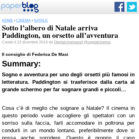
HOME
›
CINEMA
›
NATALE
Sotto l’albero di Natale arriva
Paddington, un orsetto all’avventura
Creato il 22 dicembre 2014 da
Oggialcinemanet
@oggialcinema
Il consiglio di Federica De Masi
Summary:
Sogno e avventura per uno degli orsetti più famosi in
letteratura. Paddington si trasferisce dalla carta al
grande schermo per far sognare grandi e piccoli…
Cosa c’è di meglio che sognare a Natale? Il cinema in
questo periodo vuole accogliere gli spettatori con un
sorriso sulla faccia, farli accomodare in poltrona per
condurli in un mondo lontano, preferibilmente dove si
possa anche sorridere. Questo è proprio il caso