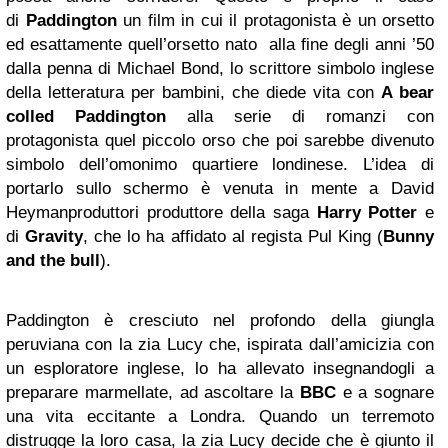
di
Paddington
un film in cui il protagonista è un orsetto
ed esattamente quell’orsetto nato alla fine degli anni ’50
dalla penna di Michael Bond, lo scrittore simbolo inglese
della letteratura per bambini, che diede vita con
A bear
colled Paddington
alla serie di romanzi con
protagonista quel piccolo orso che poi sarebbe divenuto
simbolo dell’omonimo quartiere londinese. L’idea di
portarlo sullo schermo è venuta in mente a David
Heymanproduttori produttore della saga
Harry Potter
e
di
Gravity
, che lo ha affidato al regista Pul King (
Bunny
and the bull
).
Paddington è cresciuto nel profondo della giungla
peruviana con la zia Lucy che, ispirata dall’amicizia con
un esploratore inglese, lo ha allevato insegnandogli a
preparare marmellate, ad ascoltare la
BBC
e a sognare
una vita eccitante a Londra. Quando un terremoto
distrugge la loro casa, la zia Lucy decide che è giunto il