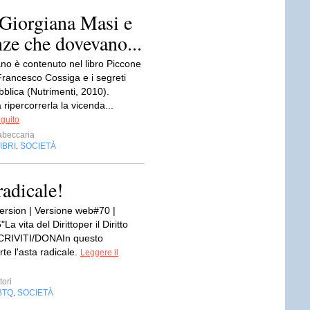
 Giorgiana Masi e
nze che dovevano...
no è contenuto nel libro Piccone
Francesco Cossiga e i segreti
blica (Nutrimenti, 2010).
ripercorrerla la vicenda...
eguito
abeccaria
IBRI
SOCIETÀ
,
radicale!
ersion | Versione web#70 |
a vita del Dirittoper il Diritto
ISCRIVITI/DONAIn questo
te l'asta radicale.
Leggere il
ori
BTQ
SOCIETÀ
,