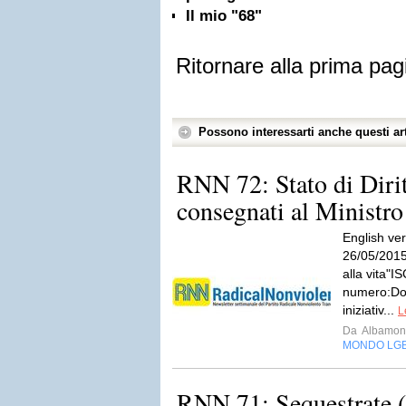
Il mio "68"
Ritornare alla prima pag
Possono interessarti anche questi art
RNN 72: Stato di Diri
consegnati al Ministr
English ve
26/05/2015"L
alla vita"
numero:Doc
iniziativ...
L
Da
Albamont
MONDO LG
RNN 71: Sequestrate (