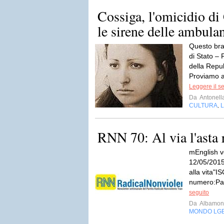
Cossiga, l'omicidio di
le sirene delle ambula
Questo bra
di Stato – 
della Repub
Proviamo a 
Leggere il s
Da
Antonell
CULTURA
L
,
RNN 70: Al via l'asta 
mEnglish v
12/05/2015"L
alla vita"
numero:Par
seguito
Da
Albamont
MONDO LG