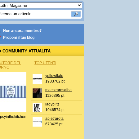
Non ancora membro?
Proponi il tuo blog
A COMMUNITY ATTUALITÀ
AUTORE DEL
TOP UTENTI
ORNO
yellowflate
1983762 pt
maestrarosalba
1126395 pt
ladyblitz
1046574 pt
psyinthekitchen
apietrarota
673425 pt