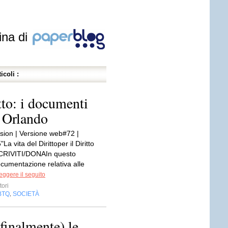
ina di
icoli :
tto: i documenti
o Orlando
rsion | Versione web#72 |
a vita del Dirittoper il Diritto
ISCRIVITI/DONAIn questo
umentazione relativa alle
eggere il seguito
ori
BTQ
SOCIETÀ
,
finalmente) le