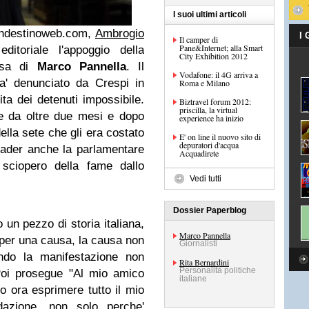
I suoi ultimi articoli
Clandestinoweb.com,
Ambrogio
I
Il camper di
Pane&Internet; alla Smart
itoriale l'appoggio della
City Exhibition 2012
ausa di
Marco Pannella
. Il
Vodafone: il 4G arriva a
ia' denunciato da Crespi in
Roma e Milano
ta dei detenuti impossibile.
Biztravel forum 2012:
priscilla, la virtual
me da oltre due mesi e dopo
experience ha inizio
della sete che gli era costato
E' on line il nuovo sito di
depuratori d'acqua
leader anche la parlamentare
Acquadirete
 sciopero della fame dallo
Vedi tutti
Dossier Paperblog
 un pezzo di storia italiana,
Marco Pannella
a per una causa, la causa non
Giornalisti
eando la manifestazione non
Rita Bernardini
Personalità politiche
 Poi prosegue "Al mio amico
italiane
o ora esprimere tutto il mio
dazione, non solo perche'