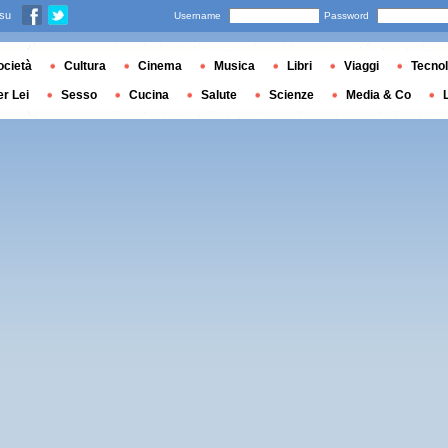
 su
Username
Password
ocietà
Cultura
Cinema
Musica
Libri
Viaggi
Tecnol
er Lei
Sesso
Cucina
Salute
Scienze
Media & Co