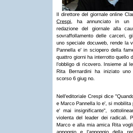
Il direttore del giornale online 
Crespi
, ha annunciato in un ed
redazione del giornale alla c
sovraffollamento delle carceri, g
uno speciale docuweb, rende la vi
Pannella e' in sciopero della fa
quattro giorni ha interrotto quello 
l'obbligo di ricovero. Insieme al 
Rita Bernardini ha iniziato uno
scorso 6 giug no.
Nell'editoriale Crespi dice "Quando
e Marco Pannella lo e', si mobilit
e' mai insignificante", sottolin
violenta del leader dei radicali.
Marco e alla mia amica Rita vogli
appoggio e l'appoggio della re