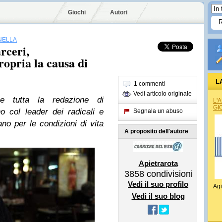
Giochi
Autori
NELLA
rceri,
opria la causa di
L
1 commenti
Vedi articolo originale
 e tutta la redazione di
L'
GI
o col leader dei radicali e
Segnala un abuso
no per le condizioni di vita
A proposito dell'autore
Apietrarota
3858
condivisioni
Vedi il suo profilo
Agi
Vedi il suo blog