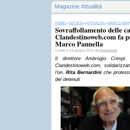
Magazine Attualità
HOME
›
SOCIETÀ
›
ATTUALITÀ
›
MARCO PAN
Sovraffollamento delle ca
Clandestinoweb.com fa pr
Marco Pannella
Creato il 24 giugno 2011 da
Apietrarota
Il direttore Ambrogio Crespi
Clandestinoweb.com, solidarizzan
l'on.
Rita Bernardini
che protesta
dei detenuti