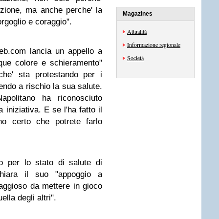
izione, ma anche perche' la
Magazines
orgoglio e coraggio".
Attualità
Informazione regionale
eb.com lancia un appello a
Società
unque colore e schieramento"
rche' sta protestando per i
endo a rischio la sua salute.
politano ha riconosciuto
iniziativa. E se l'ha fatto il
no certo che potrete farlo
o per lo stato di salute di
iara il suo "appoggio a
raggioso da mettere in gioco
lla degli altri".