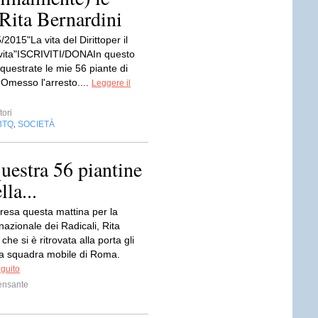
 Rita Bernardini
/2015"La vita del Dirittoper il
a vita"ISCRIVITI/DONAIn questo
uestrate le mie 56 piante di
 Omesso l'arresto....
Leggere il
ori
BTQ
SOCIETÀ
,
questra 56 piantine
la...
presa questa mattina per la
nazionale dei Radicali, Rita
che si è ritrovata alla porta gli
la squadra mobile di Roma.
eguito
ensante