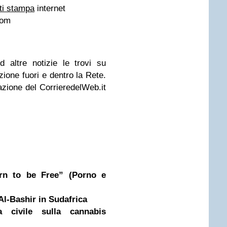
ti stampa
internet
com
a ed altre notizie le trovi su
ione fuori e dentro la Rete.
azione del CorrieredelWeb.it
orn to be Free” (Porno e
Al-Bashir in Sudafrica
 civile sulla cannabis