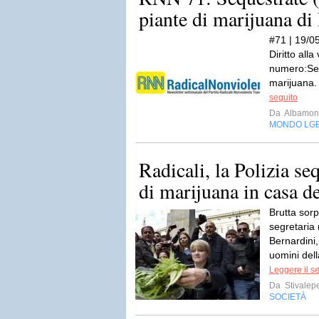
piante di marijuana di
#71 | 19/05
Diritto all
numero:Seq
marijuana.
seguito
Da
Albamont
MONDO LG
Radicali, la Polizia se
di marijuana in casa del
Brutta sor
segretaria 
Bernardini, 
uomini del
Leggere il s
Da
Stivalep
SOCIETÀ