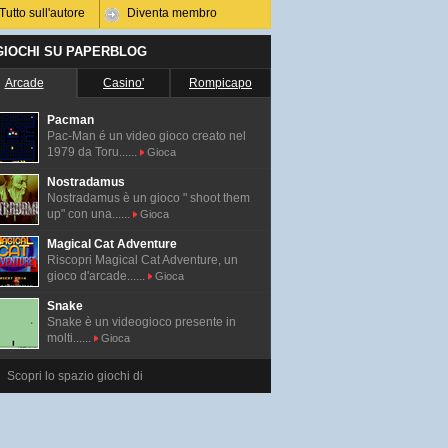
Tutto sull'autore
Diventa membro
 GIOCHI SU PAPERBLOG
Arcade
Casino'
Rompicapo
Pacman
Pac-Man é un video gioco creato nel
1979 da Toru......
Gioca
Nostradamus
Nostradamus è un gioco " shoot them
up" con una......
Gioca
Magical Cat Adventure
Riscopri Magical Cat Adventure, un
gioco d'arcade......
Gioca
Snake
Snake è un videogioco presente in
molti......
Gioca
Scopri lo spazio giochi di