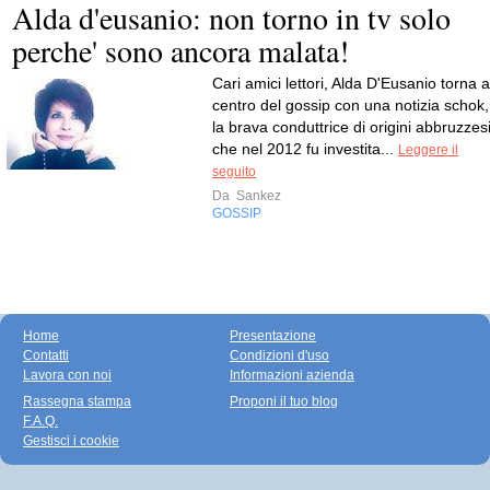
Alda d'eusanio: non torno in tv solo
perche' sono ancora malata!
Cari amici lettori, Alda D'Eusanio torna a
centro del gossip con una notizia schok,
la brava conduttrice di origini abbruzzesi
che nel 2012 fu investita...
Leggere il
seguito
Da
Sankez
GOSSIP
Home
Presentazione
Contatti
Condizioni d'uso
Lavora con noi
Informazioni azienda
Rassegna stampa
Proponi il tuo blog
F.A.Q.
Gestisci i cookie