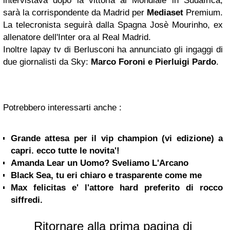
intervistava dopo la vittoria al Mondiale in Sudafrica,
sarà la corrispondente da
Madrid
per
Mediaset
Premium
.
La telecronista seguirà dalla Spagna
Josè Mourinho
, ex
allenatore dell'Inter ora al
Real Madrid
.
Inoltre lapay tv
di Berlusconi ha annunciato gli ingaggi di
due giornalisti da
Sky
:
Marco Foroni e Pierluigi Pardo
.
Potrebbero interessarti anche :
Grande attesa per il vip champion (vi edizione) a
capri. ecco tutte le novita'!
Amanda Lear un Uomo? Sveliamo L'Arcano
Black Sea, tu eri chiaro e trasparente come me
Max felicitas e' l'attore hard preferito di rocco
siffredi.
Ritornare alla prima pagina di