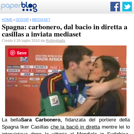
HOME
›
GOSSIP
›
MEDIASET
Spagna: carbonero, dal bacio in diretta a
casillas a inviata mediaset
Creato il 26 luglio 2010 da
Rollingballs
Save
La bella
Sara Carbonero,
fidanzata del portiere della
Spagna Iker Casillas
che la baciò in diretta
mentre lei lo