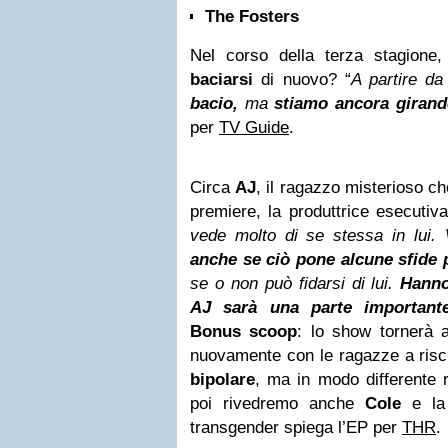
The Fosters
Nel corso della terza stagion
baciarsi
di nuovo? “
A partire d
bacio,
ma
stiamo ancora giran
per
TV Guide
.
Circa
AJ
, il ragazzo misterioso c
premiere, la produttrice esecutiv
vede molto di se stessa in lui.
anche se ciò pone alcune sfide p
se o non può fidarsi di lui.
Hanno
AJ sarà una parte importante
Bonus scoop
: lo show tornerà a
nuovamente con le ragazze a risc
bipolare
, ma in modo differente 
poi rivedremo anche
Cole
e la 
transgender spiega l’EP per
THR
.