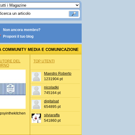
Non ancora membro?
Proponi il tuo blog
A COMMUNITY MEDIA E COMUNICAZIONE
AUTORE DEL
TOP UTENTI
ORNO
Maestro Roberto
1231904 pt
nicoladki
745164 pt
digitalsat
654895 pt
psyinthekitchen
silviaraffa
541860 pt