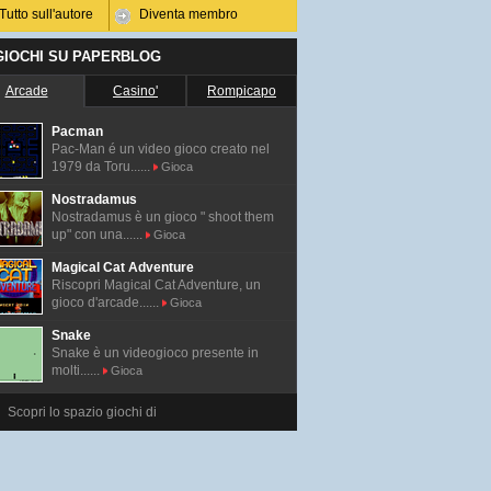
Tutto sull'autore
Diventa membro
 GIOCHI SU PAPERBLOG
Arcade
Casino'
Rompicapo
Pacman
Pac-Man é un video gioco creato nel
1979 da Toru......
Gioca
Nostradamus
Nostradamus è un gioco " shoot them
up" con una......
Gioca
Magical Cat Adventure
Riscopri Magical Cat Adventure, un
gioco d'arcade......
Gioca
Snake
Snake è un videogioco presente in
molti......
Gioca
Scopri lo spazio giochi di