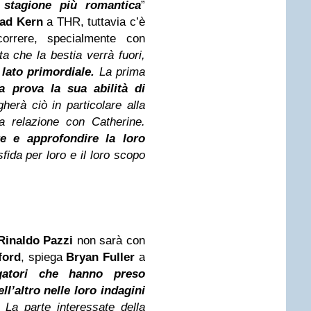
 stagione più romantica
”
ad Kern
a THR, tuttavia c’è
orrere, specialmente con
ta che la bestia verrà fuori,
 lato primordiale.
La prima
la prova la sua abilità di
herà ciò in particolare alla
a relazione con Catherine.
re e approfondire la loro
sfida per loro e il loro scopo
Rinaldo Pazzi
non sarà con
ford
, spiega
Bryan Fuller
a
gatori che hanno preso
l’altro nelle loro indagini
. La parte interessate della