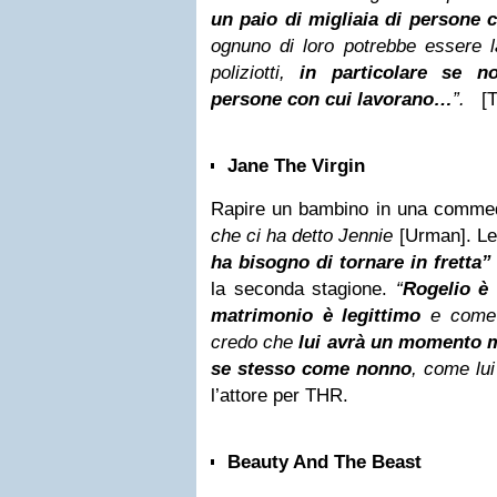
un paio di migliaia di persone 
ognuno di loro potrebbe essere la
poliziotti,
in particolare se n
persone con cui lavorano…
”.
[Th
Jane The Virgin
Rapire un bambino in una comme
che ci ha detto Jennie
[Urman]. L
ha bisogno di tornare in fretta”
la seconda stagione.
“
Rogelio è 
matrimonio è legittimo
e come 
credo che
lui avrà un momento mo
se stesso come nonno
, come lui
l’attore per THR.
Beauty And The Beast