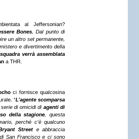
bientata al Jeffersonian?
essere Bones.
Dal punto di
ire un altro set permanente,
 mistero e divertimento della
 squadra verrà assemblata
an
a THR.
ocho
ci fornisce qualcosina
rale. “
L’agente scomparsa
 serie di omicidi di
agenti di
so della stagione
, questa
ario, perché c’è qualcuno
Bryant Street
e abbraccia
a di San Francisco e ci sono