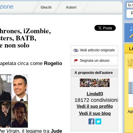
zione
Giochi
Autori
rones, iZombie,
sters, BATB,
e non solo
L
Vedi articolo originale
L'
Segnala un abuso
rapelata circa come
Rogelio
GI
A proposito dell'autore
Linda93
18172
condivisioni
Vedi il suo profilo
Agi
Vedi il suo blog
he Virgin
, il legame tra
Jude