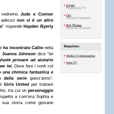
Il Fatto
Programmi TV
e, vedremo
Jude e Connor
Fire
Musicisti Stranieri
a adesso
non vi è un altro
Rob Thomas
do
” risponde
Hayden Byerly
Musicisti Stranieri
Magazines
he
ha incontrato Callie
nella
a
Joanna Johnson
dice “
lei
Media e Comunicazione
Vuole provare ad aiutarlo
Serie TV
er lei.
Deve fare i conti col
 una chimica fantastica e
 della serie
quest’anno”
.
l
Girls United
per trattare
hio, tra cui un
personaggio
rispetto a com’era Sophia e
sua storia come giovane