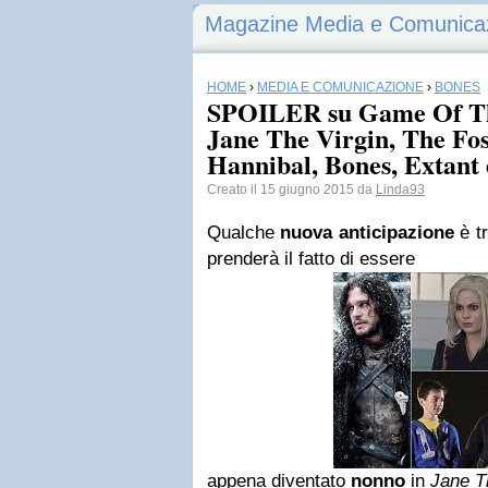
Magazine Media e Comunica
HOME
›
MEDIA E COMUNICAZIONE
›
BONES
SPOILER su Game Of Th
Jane The Virgin, The Fo
Hannibal, Bones, Extant 
Creato il 15 giugno 2015 da
Linda93
Qualche
nuova anticipazione
è t
prenderà il fatto di essere
appena diventato
nonno
in
Jane T