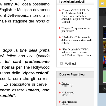
I suoi ultimi articoli
w entry
AJ
,
cosa possiamo
nglish e Mulligan dovranno
“Agents Of S.H.I.E.L.D.
I
3”: Adrianne Palicki e
se il
Jeffersonian
tornerà in
Nick Blood sull’ultimo
episodio, lo spin-off Most
nale di stagione del
Trono di
Wanted
“Empire 2”: qualcuno sta
per morire?
“Nashville 4”: le immagini
dell’emozionante ritorno di
Juliette
“The Originals”/“TVD”:
i dopo
la fine della prima
nel prossimo crossover
sarà Matt vs. Elijah e Finn
rà felice con Liv. Quando
one
lei sarà praticamente
Vedi tutti
 Thomas
per
The Hollywood
ranno delle “
ripercussioni
”
Dossier Paperblog
so la cura che gli ha resi
Bones
”. Lo spacciatore di cervelli
Serie TV
a come essere umano
,
non
Hollywood
 zombie”.
Mete
San Francisco
Mete