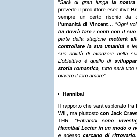
“
Sarà di gran lunga
la nostra
prevede il produttore esecutivo
Br
sempre un certo rischio da c
l’umanità di Vincent
… “
Ogni vol
lui dovrà fare i conti con il suo
parte della stagione
metterà al
controllare la sua umanità
e leg
sua abilità di avanzare nella su
L’obiettivo è quello di
sviluppa
storia romantica
, tutto sarà uno 
ovvero il loro amore”.
Hannibal
Il rapporto che sarà esplorato tra
Will, ma piuttosto
con Jack Craw
THR. “
Entrambi
sono investi
Hannibal Lecter in un modo o nel
e adesso
cercano di ritrovarlo