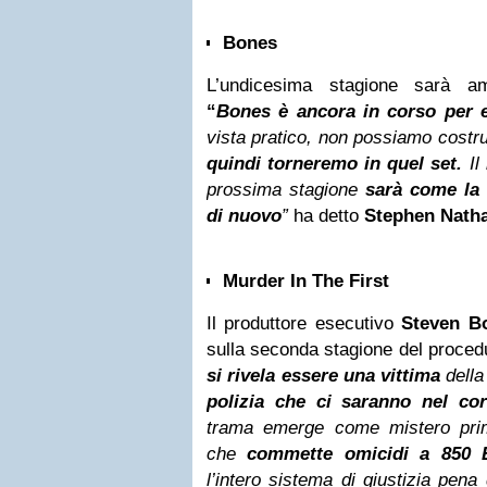
Bones
L’undicesima stagione sarà am
“
Bones è ancora in corso per 
vista pratico, non possiamo costru
quindi torneremo in quel set.
Il
prossima stagione
sarà come la
di nuovo
”
ha detto
Stephen Nath
Murder In The First
Il produttore esecutivo
Steven B
sulla seconda stagione del procedu
si rivela essere una vittima
della
polizia che ci saranno nel cor
trama emerge come mistero prim
che
commette omicidi a 850 
l’intero sistema di giustizia pen