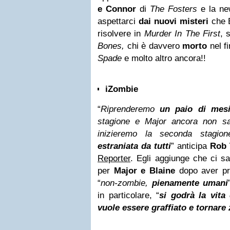
e Connor
di
The Fosters
e la ne
aspettarci
dai nuovi misteri
che E
risolvere in
Murder In The First
, 
Bones,
chi è davvero
morto
nel fi
Spade
e molto altro ancora!!
iZombie
“
Riprenderemo
un paio di mes
stagione e Major ancora non sa
inizieremo la seconda stagi
estraniata da tutti
” anticipa
Rob
Reporter
. Egli aggiunge che ci sa
per
Major e Blaine
dopo aver pre
“
non-zombie,
pienamente umani
in particolare, “
si godrà la vit
vuole essere graffiato e tornare