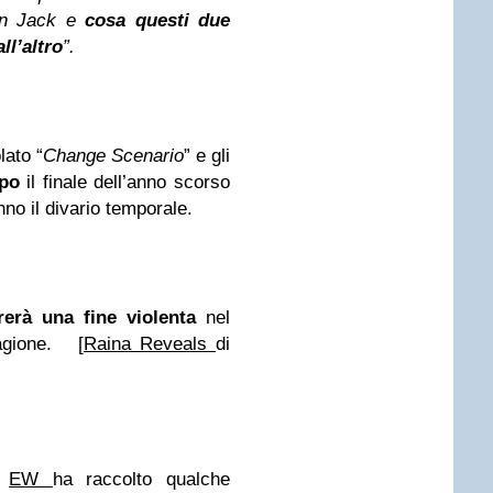
con Jack e
cosa questi due
ll’altro
”.
lato “
Change Scenario
” e gli
po
il finale dell’anno scorso
o il divario temporale.
rerà
una fine violenta
nel
gione.
[
Raina Reveals
di
EW
ha raccolto qualche