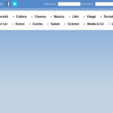
 su
Username
Password
ocietà
Cultura
Cinema
Musica
Libri
Viaggi
Tecnol
er Lei
Sesso
Cucina
Salute
Scienze
Media & Co