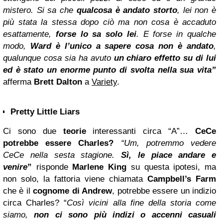
mistero. Si sa che
qualcosa è andato storto
, lei non è
più stata la stessa dopo ciò ma non cosa è accaduto
esattamente,
forse lo sa solo lei
. E forse in qualche
modo,
Ward è l’unico a sapere cosa non è andato
,
qualunque cosa sia ha avuto
un chiaro effetto su di lui
ed è stato un enorme punto di svolta nella sua vita”
afferma
Brett Dalton
a
Variety
.
Pretty Little Liars
Ci sono due
teorie
interessanti circa “A”…
CeCe
potrebbe essere Charles?
“Um, potremmo vedere
CeCe nella sesta stagione.
Sì, le piace andare e
venire
”
risponde
Marlene King
su questa ipotesi, ma
non solo, la fattoria viene chiamata
Campbell’s Farm
che è il
cognome di Andrew
, potrebbe essere un indizio
circa Charles? “
Così vicini alla fine della storia come
siamo,
non ci sono più indizi o accenni casuali