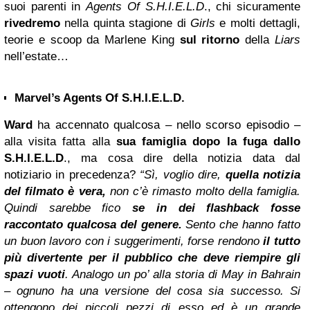
suoi parenti in
Agents Of S.H.I.E.L.D
., chi sicuramente
rivedremo
nella quinta stagione di
Girls
e molti dettagli,
teorie e scoop da Marlene King
sul ritorno
della
Liars
nell’estate…
Marvel’s Agents Of S.H.I.E.L.D.
Ward
ha accennato qualcosa – nello scorso episodio –
alla visita fatta alla
sua famiglia dopo la fuga dallo
S.H.I.E.L.D
., ma cosa dire della notizia data dal
notiziario in precedenza?
“Sì, voglio dire,
quella notizia
del filmato è vera,
non c’è rimasto molto della famiglia.
Quindi sarebbe fico
se in dei flashback fosse
raccontato qualcosa del genere.
Sento che hanno fatto
un buon lavoro con i suggerimenti, forse rendono
il tutto
più divertente per il pubblico che deve riempire gli
spazi vuoti
. Analogo un po’ alla storia di May in Bahrain
– ognuno ha una versione del cosa sia successo. Si
ottengono dei piccoli pezzi di esso ed è un grande