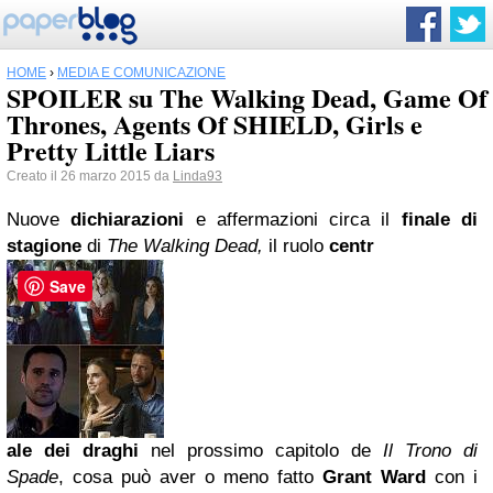
HOME
›
MEDIA E COMUNICAZIONE
SPOILER su The Walking Dead, Game Of
Thrones, Agents Of SHIELD, Girls e
Pretty Little Liars
Creato il 26 marzo 2015 da
Linda93
Nuove
dichiarazioni
e affermazioni circa il
finale di
stagione
di
The Walking Dead,
il ruolo
centr
Save
ale dei draghi
nel prossimo capitolo de
Il Trono di
Spade
, cosa può aver o meno fatto
Grant Ward
con i