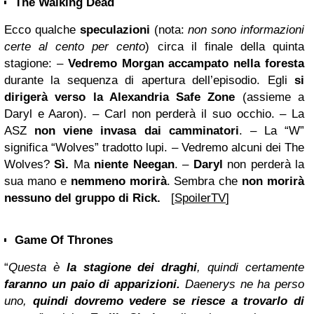
The Walking Dead
Ecco qualche
speculazioni
(nota:
non sono informazioni
certe al cento per cento
) circa il finale della quinta
stagione: –
Vedremo Morgan accampato nella foresta
durante la sequenza di apertura dell’episodio. Egli
si
dirigerà verso la Alexandria Safe Zone
(assieme a
Daryl e Aaron). – Carl non perderà il suo occhio. – La
ASZ
non viene invasa dai camminatori
. – La “W”
significa “Wolves” tradotto lupi. – Vedremo alcuni dei The
Wolves?
Sì.
Ma
niente Neegan
. –
Daryl
non perderà la
sua mano e
nemmeno morirà
. Sembra che
non morirà
nessuno del gruppo di Rick.
[
SpoilerTV
]
Game Of Thrones
“
Questa è
la stagione dei draghi
, quindi certamente
faranno un paio di apparizioni.
Daenerys ne ha perso
uno,
quindi dovremo vedere se riesce a trovarlo di