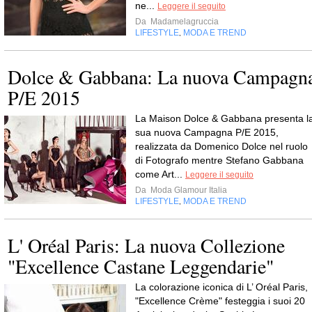
ne...
Leggere il seguito
Da
Madamelagruccia
LIFESTYLE
MODA E TREND
,
Dolce & Gabbana: La nuova Campagn
P/E 2015
La Maison Dolce & Gabbana presenta l
sua nuova Campagna P/E 2015,
realizzata da Domenico Dolce nel ruolo
di Fotografo mentre Stefano Gabbana
come Art...
Leggere il seguito
Da
Moda Glamour Italia
LIFESTYLE
MODA E TREND
,
L' Oréal Paris: La nuova Collezione
"Excellence Castane Leggendarie"
La colorazione iconica di L’ Oréal Paris,
"Excellence Crème" festeggia i suoi 20