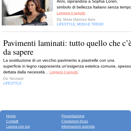
Anni, ispirandosi a Sophia Loren,
simbolo di bellezza Italiano senza tempo
Leggere il seguito
Da
Moda Glamour Italia
LIFESTYLE
MODA E TREND
,
Pavimenti laminati: tutto quello che c’
da sapere
La sostituzione di un vecchio pavimento a piastrelle con una
superficie in legno rappresenta un'esigenza estetica comune, spesso
dettata dalla necessità...
Leggere il seguito
Da
Nicolasit
LIFESTYLE
Home
Presentazione
Contatti
Condizioni d'uso
Lavora con noi
Informazioni azienda