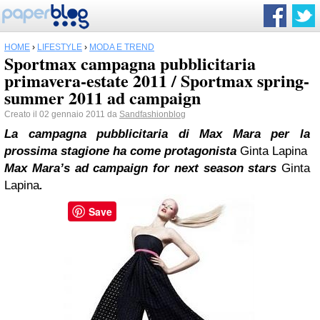
HOME
›
LIFESTYLE
›
MODA E TREND
Sportmax campagna pubblicitaria
primavera-estate 2011 / Sportmax spring-
summer 2011 ad campaign
Creato il 02 gennaio 2011 da
Sandfashionblog
La campagna pubblicitaria di Max Mara per la
prossima stagione ha come protagonista
Ginta Lapina
Max Mara’s ad campaign for next season stars
Ginta
Lapina
.
Save