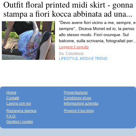
Outfit floral printed midi skirt - gonna
stampa a fiori kocca abbinata ad una...
"Devo avere fiori vicino a me, sempre, e
sempre".. Diceva Monet ed io, la penso
allo stesso modo. Fiori ovunque. Sul
balcone, sulla scrivania, fotografati per..
Leggere il seguito
Da
Colorblock
LIFESTYLE
MODA E TREND
,
Home
Presentazione
Contatti
Condizioni d'uso
Lavora con noi
Informazioni azienda
Rassegna stampa
Proponi il tuo blog
F.A.Q.
Gestisci i cookie