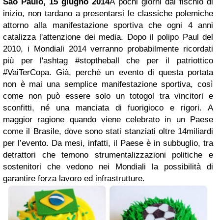
São Paulo, 15 giugno 2014
A pochi giorni dal fischio di
inizio, non tardano a presentarsi le classiche polemiche
attorno alla manifestazione sportiva che ogni 4 anni
catalizza l'attenzione dei media. Dopo il polipo Paul del
2010, i Mondiali 2014 verranno probabilmente ricordati
più per l'ashtag #stoptheball che per il patriottico
#VaiTerCopa. Già, perché un evento di questa portata
non è mai una semplice manifestazione sportiva, così
come non può essere solo un totogol tra vincitori e
sconfitti, né una manciata di fuorigioco e rigori. A
maggior ragione quando viene celebrato in un Paese
come il Brasile, dove sono stati stanziati oltre 14miliardi
per l’evento. Da mesi, infatti, il Paese è in subbuglio, tra
detrattori che temono strumentalizzazioni politiche e
sostenitori che vedono nei Mondiali la possibilità di
garantire forza lavoro ed infrastrutture.