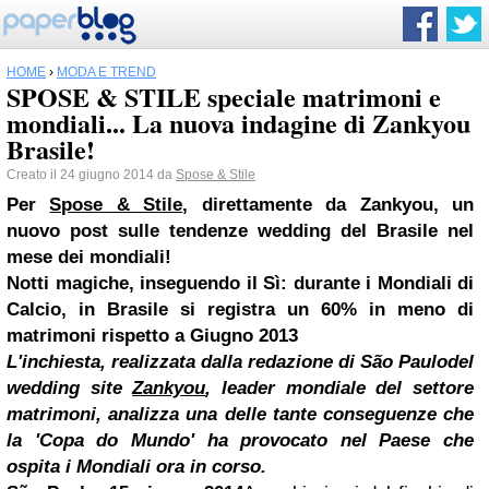
HOME
›
MODA E TREND
SPOSE & STILE speciale matrimoni e
mondiali... La nuova indagine di Zankyou
Brasile!
Creato il 24 giugno 2014 da
Spose & Stile
Per
Spose & Stile
, direttamente da Zankyou, un
nuovo post sulle tendenze wedding del Brasile nel
mese dei mondiali!
Notti magiche, inseguendo il Sì:
d
urante i Mondiali di
Calcio, in Brasile si registra un 60% in meno di
matrimoni rispetto a Giugno 2013
L'inchiesta, realizzata dalla redazione di
São Paulo
del
wedding site
Zankyou
, leader mondiale del settore
matrimoni,
analizza una delle tante conseguenze che
la 'Copa do Mundo' ha provocato nel Paese che
ospita i Mondiali ora in corso.