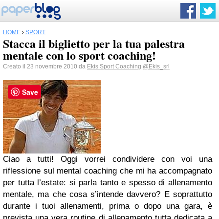
HOME
›
SPORT
Stacca il biglietto per la tua palestra
mentale con lo sport coaching!
Creato il 23 novembre 2010 da
Ekis Sport Coaching
@Ekis_srl
Save
Ciao a tutti! Oggi vorrei condividere con voi una
riflessione sul mental coaching che mi ha accompagnato
per tutta l’estate: si parla tanto e spesso di allenamento
mentale, ma che cosa s’intende davvero? E soprattutto
durante i tuoi allenamenti, prima o dopo una gara, è
prevista una vera routine di allenamento tutta dedicata a