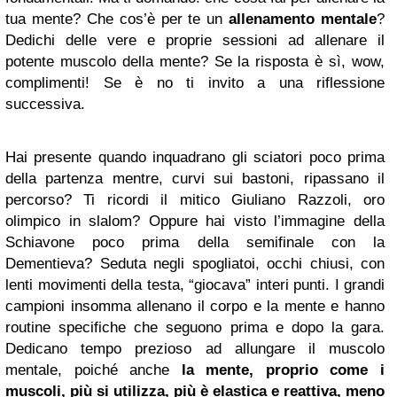
tua mente? Che cos’è per te un
allenamento mentale
?
Dedichi delle vere e proprie sessioni ad allenare il
potente muscolo della mente? Se la risposta è sì, wow,
complimenti! Se è no ti invito a una riflessione
successiva.
Hai presente quando inquadrano gli sciatori poco prima
della partenza mentre, curvi sui bastoni, ripassano il
percorso? Ti ricordi il mitico Giuliano Razzoli, oro
olimpico in slalom? Oppure hai visto l’immagine della
Schiavone poco prima della semifinale con la
Dementieva? Seduta negli spogliatoi, occhi chiusi, con
lenti movimenti della testa, “giocava” interi punti. I grandi
campioni insomma allenano il corpo e la mente e hanno
routine specifiche che seguono prima e dopo la gara.
Dedicano tempo prezioso ad allungare il muscolo
mentale, poiché anche
la mente, proprio come i
muscoli, più si utilizza, più è elastica e reattiva, meno