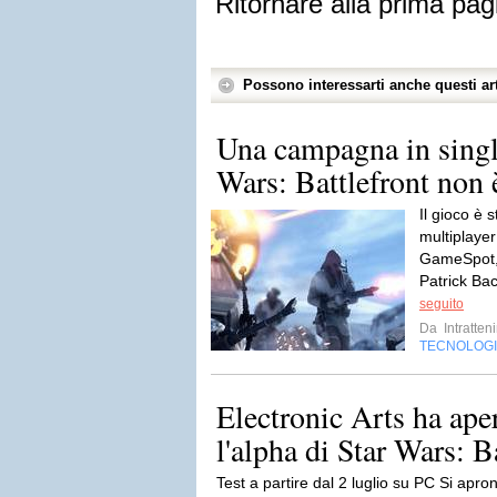
Ritornare alla prima pag
Possono interessarti anche questi art
Una campagna in single
Wars: Battlefront non è
Il gioco è s
multiplayer
GameSpot, 
Patrick Bac
seguito
Da
Intratten
TECNOLOG
Electronic Arts ha aper
l'alpha di Star Wars: Ba
Test a partire dal 2 luglio su PC Si apron