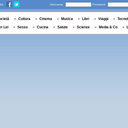
 su
Username
Password
ocietà
Cultura
Cinema
Musica
Libri
Viaggi
Tecnol
er Lei
Sesso
Cucina
Salute
Scienze
Media & Co