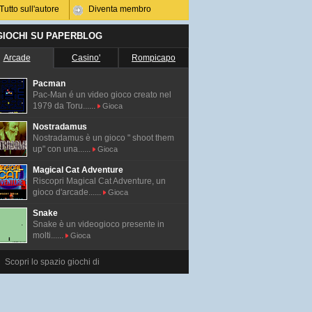
Tutto sull'autore
Diventa membro
 GIOCHI SU PAPERBLOG
Arcade
Casino'
Rompicapo
Pacman
Pac-Man é un video gioco creato nel
1979 da Toru......
Gioca
Nostradamus
Nostradamus è un gioco " shoot them
up" con una......
Gioca
Magical Cat Adventure
Riscopri Magical Cat Adventure, un
gioco d'arcade......
Gioca
Snake
Snake è un videogioco presente in
molti......
Gioca
Scopri lo spazio giochi di