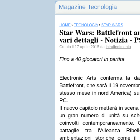
Magazine Tecnologia
HOME
›
TECNOLOGIA
›
STAR WARS
Star Wars: Battlefront a
vari dettagli - Notizia - 
Creato il 17 aprile 2015 da
Intrattenimento
Fino a 40 giocatori in partita
Electronic Arts conferma la da
Battlefront, che sarà il 19 novembr
stesso mese in nord America) su
PC.
Il nuovo capitolo metterà in scena
un gran numero di unità su sch
coinvolti contemporaneamente. 
battaglie tra l'Alleanza Rib
ambientazioni storiche come il g