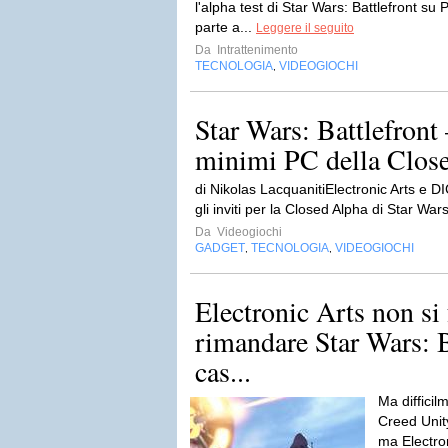
l'alpha test di Star Wars: Battlefront su 
parte a...
Leggere il seguito
Da
Intrattenimento
TECNOLOGIA
VIDEOGIOCHI
,
Star Wars: Battlefront –
minimi PC della Clos
di Nikolas LacquanitiElectronic Arts e D
gli inviti per la Closed Alpha di Star Wars
Da
Videogiochi
GADGET
TECNOLOGIA
VIDEOGIOCHI
,
,
Electronic Arts non si
rimandare Star Wars: B
cas...
Ma difficil
Creed Unit
ma Electron