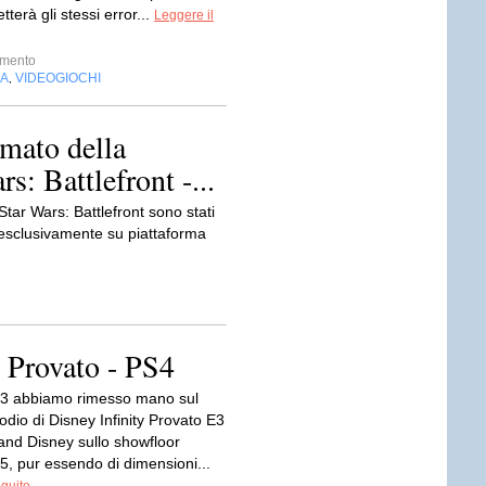
erà gli stessi error...
Leggere il
imento
IA
VIDEOGIOCHI
,
lmato della
s: Battlefront -...
 Star Wars: Battlefront sono stati
 esclusivamente su piattaforma
- Provato - PS4
E3 abbiamo rimesso mano sul
dio di Disney Infinity Provato E3
and Disney sullo showfloor
5, pur essendo di dimensioni...