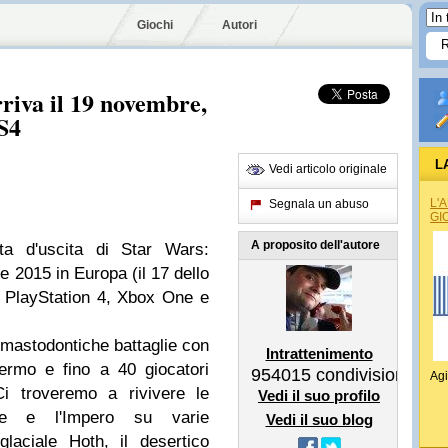
Giochi
Autori
rriva il 19 novembre,
PS4
L
Vedi articolo originale
L'
Segnala un abuso
GI
A proposito dell'autore
ta d'uscita di Star Wars:
e 2015 in Europa (il 17 dello
 PlayStation 4, Xbox One e
 mastodontiche battaglie con
Intrattenimento
ermo e fino a 40 giocatori
954015
condivisioni
Agi
Ci troveremo a rivivere le
Vedi il suo profilo
elle e l'Impero su varie
Vedi il suo blog
laciale Hoth, il desertico