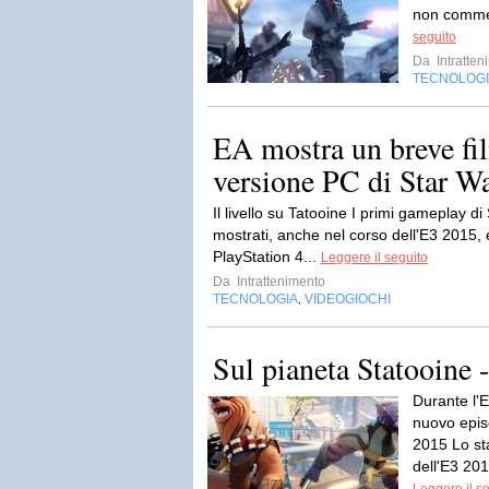
non commett
seguito
Da
Intratten
TECNOLOG
EA mostra un breve fi
versione PC di Star War
Il livello su Tatooine I primi gameplay di
mostrati, anche nel corso dell'E3 2015,
PlayStation 4...
Leggere il seguito
Da
Intrattenimento
TECNOLOGIA
VIDEOGIOCHI
,
Sul pianeta Statooine 
Durante l'
nuovo episo
2015 Lo st
dell'E3 201