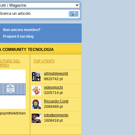
Non ancora membro?
Proponi il tuo blog
A COMMUNITY TECNOLOGIA
AUTORE DEL
TOP UTENTI
ORNO
allmobileworld
8820742 pt
videogiochi
3205714 pt
Riccardo Conti
2069489 pt
psyinthekitchen
intrattenimento
1608418 pt