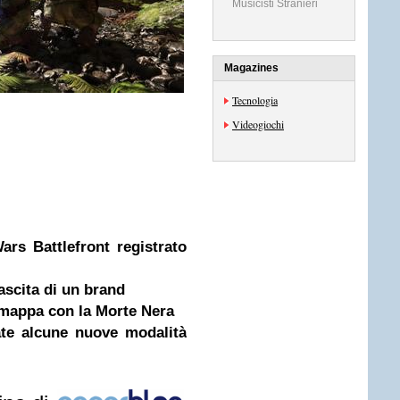
Musicisti Stranieri
Magazines
Tecnologia
Videogiochi
rs Battlefront registrato
ascita di un brand
e mappa con la Morte Nera
ate alcune nuove modalità