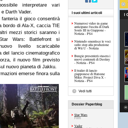
ssibile interpretare vari
 e Darth Vader.
I suoi ultimi articoli
I
fanteria il gioco consentirà
Numerosi video in-game
 a bordo di Ala-X, caccia TIE
anticipano l'uscita di Dark
Souls III in Giappone -
ltri mezzi storici saranno i
Notizia - PS4
tar Wars: Battlefront si
Nintendo smentisce le voci
sullo stop alla produzione
ovo livello scaricabile
di Wii U - Notizia
 del lancio cinematografico
Bungie presenterà stasera i
nuovi contenuti di Destiny
orza, il nuovo film previsto
- Notizia - PS4
sul nuovo pianeta di Jakku.
Il trailer di lancio
ormazioni emerse finora sulla
giapponese di Hatsune
Miku: Project Diva X -
Notizia - PS4
Vedi tutti
Dossier Paperblog
Star Wars
Film
Vader