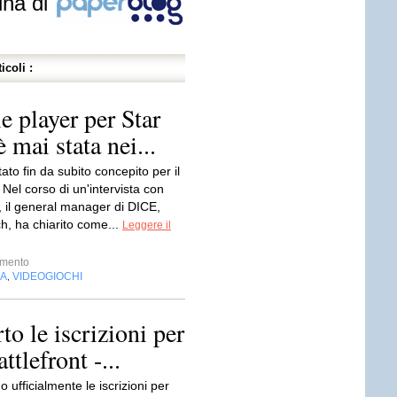
ina di
icoli :
 player per Star
 mai stata nei...
tato fin da subito concepito per il
 Nel corso di un'intervista con
il general manager di DICE,
h, ha chiarito come...
Leggere il
imento
IA
VIDEOGIOCHI
,
to le iscrizioni per
ttlefront -...
o ufficialmente le iscrizioni per