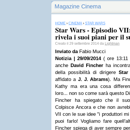
Magazine Cinema
HOME
›
CINEMA
›
STAR WARS
Star Wars - Episodio VII
rivela i suoi piani per il 
Creato il 29 settembre 2014 da
Lightman
Inviato da
Fabio Mucci
Notizia | 29/09/2014
( ore 13:11 
anche
David Fincher
ha incontra
della possibilità di dirigere
Star
affidato a
J. J. Abrams
). Ma Fin
Kathy ma era una cosa differen
loro... non so come sarà questo D
Fincher ha spiegato che il suo
Colpisce Ancora e che non avrebb
VII con le sue idee "i produttori m
puoi farlo! Vogliamo fare quell'a
Fincher spiega di aver sempre pe