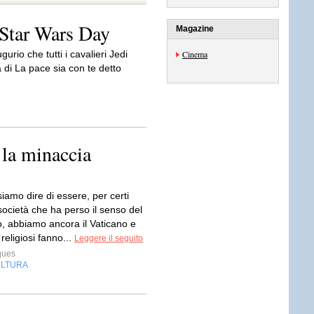
 Star Wars Day
Magazine
urio che tutti i cavalieri Jedi
Cinema
a di La pace sia con te detto
 la minaccia
amo dire di essere, per certi
società che ha perso il senso del
o, abbiamo ancora il Vaticano e
 religiosi fanno...
Leggere il seguito
ques
LTURA