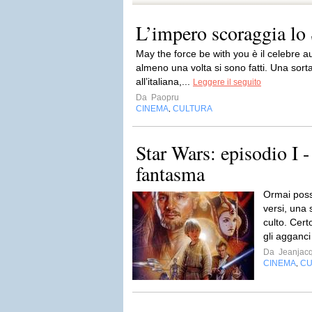
L’impero scoraggia lo
May the force be with you è il celebre aug
almeno una volta si sono fatti. Una sort
all’italiana,...
Leggere il seguito
Da
Paopru
CINEMA
CULTURA
,
Star Wars: episodio I -
fantasma
Ormai possi
versi, una 
culto. Cert
gli agganci
Da
Jeanjac
CINEMA
CU
,