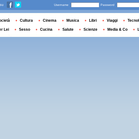
 su
Username
Password
ocietà
Cultura
Cinema
Musica
Libri
Viaggi
Tecnol
er Lei
Sesso
Cucina
Salute
Scienze
Media & Co