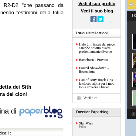
Vedi il suo profilo
 e R2-D2 "che passano da
Vedi il suo blog
anendo testimoni della follia
I
I suoi ultimi articoli
Halo 2: il finale del gioco
sarebbe dovuto essere
profondamente diverso
Battleborn - Provato
Forced Showdown -
Recensione
Call of Duty Black Ops 3:
la closed alpha per i mod
detta dei Sith
tools arriverà a breve
ra dei cloni
Vedi tutti
ina di
Dossier Paperblog
Star Wars
Film
icoli :