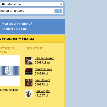
Non ancora membro?
Proponi il tuo blog
A COMMUNITY CINEMA
AUTORE DEL
TOP UTENTI
ORNO
intrattenimento
1608418 pt
frenckcinema
544380 pt
Taxi Drivers
540373 pt
psyinthekitchen
paultemplar
491757 pt