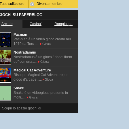
Tutto sull'autore
Diventa membro
 GIOCHI SU PAPERBLOG
Arcade
Casino'
Rompicapo
Pacman
Pac-Man é un video gioco creato nel
1979 da Toru......
Gioca
Nostradamus
Nostradamus è un gioco " shoot them
up" con una......
Gioca
Magical Cat Adventure
Riscopri Magical Cat Adventure, un
gioco d'arcade......
Gioca
Snake
Snake è un videogioco presente in
molti......
Gioca
Scopri lo spazio giochi di