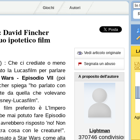
Giochi
Autori
: David Fincher
suo ipotetico film
L
Vedi articolo originale
)
: Che ci crediate o meno
L'
Segnala un abuso
GI
to la Lucasfilm per parlare
A proposito dell'autore
 Wars
- Episodio VII
(poi
cher spiega "ho parlato con
te da quella che volevano
isney-Lucasfilm".
 film preferito è L'Impero
e mai potuto fare Episodio
Agi
i avrebbero risposto 'no! Non
ltra cosa con le creature!".
Lightman
370746
condivisioni
nsato a Star Wars come alla