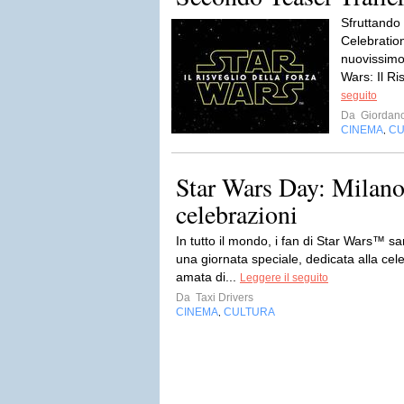
Sfruttando 
Celebration
nuovissimo 
Wars: Il Ri
seguito
Da
Giordan
CINEMA
CU
,
Star Wars Day: Milano 
celebrazioni
In tutto il mondo, i fan di Star Wars™ s
una giornata speciale, dedicata alla cel
amata di...
Leggere il seguito
Da
Taxi Drivers
CINEMA
CULTURA
,