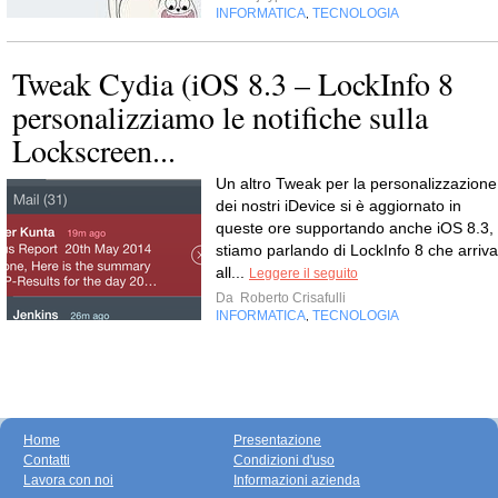
INFORMATICA
TECNOLOGIA
,
Tweak Cydia (iOS 8.3 – LockInfo 8
personalizziamo le notifiche sulla
Lockscreen...
Un altro Tweak per la personalizzazione
dei nostri iDevice si è aggiornato in
queste ore supportando anche iOS 8.3,
stiamo parlando di LockInfo 8 che arriva
all...
Leggere il seguito
Da
Roberto Crisafulli
INFORMATICA
TECNOLOGIA
,
Home
Presentazione
Contatti
Condizioni d'uso
Lavora con noi
Informazioni azienda