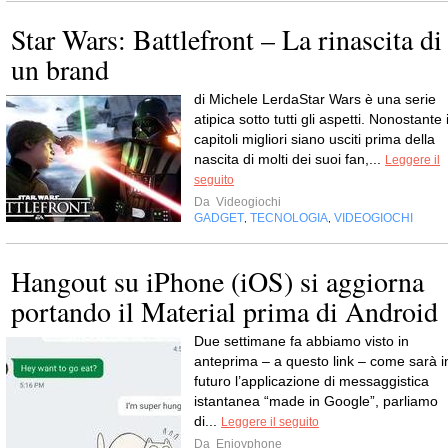
Star Wars: Battlefront – La rinascita di
un brand
di Michele LerdaStar Wars è una serie
atipica sotto tutti gli aspetti. Nonostante 
capitoli migliori siano usciti prima della
nascita di molti dei suoi fan,...
Leggere il
seguito
Da
Videogiochi
GADGET
TECNOLOGIA
VIDEOGIOCHI
,
,
Hangout su iPhone (iOS) si aggiorna
portando il Material prima di Android
Due settimane fa abbiamo visto in
anteprima – a questo link – come sarà i
futuro l’applicazione di messaggistica
istantanea “made in Google”, parliamo
di...
Leggere il seguito
Da
Enjoyphone