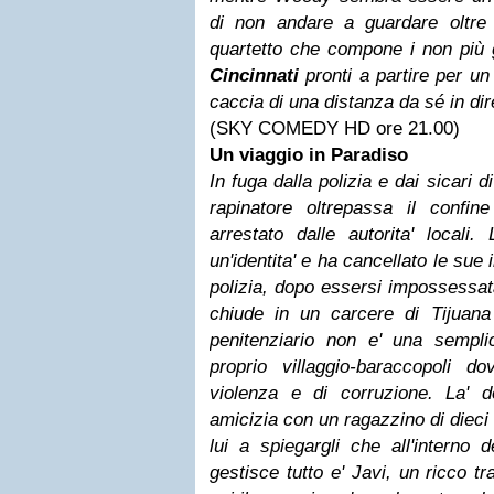
di non andare a guardare oltre
quartetto che compone i non più 
Cincinnati
pronti a partire per u
caccia di una distanza da sé in dir
(SKY COMEDY HD ore 21.00)
Un viaggio in Paradiso
In fuga dalla polizia e dai sicari 
rapinatore oltrepassa il confi
arrestato dalle autorita' local
un'identita' e ha cancellato le sue i
polizia, dopo essersi impossessata 
chiude in un carcere di Tijuana
penitenziario non e' una sempl
proprio villaggio-baraccopoli 
violenza e di corruzione. La' de
amicizia con un ragazzino di dieci 
lui a spiegargli che all'interno
gestisce tutto e' Javi, un ricco tr