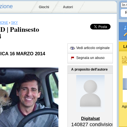
zione
Giochi
Autori
SIONE
›
SKY
 | Palinsesto
4
L
Vedi articolo originale
ICA 16 MARZO 2014
L'
Segnala un abuso
GI
A proposito dell'autore
Agi
Digitalsat
140827
condivisioni