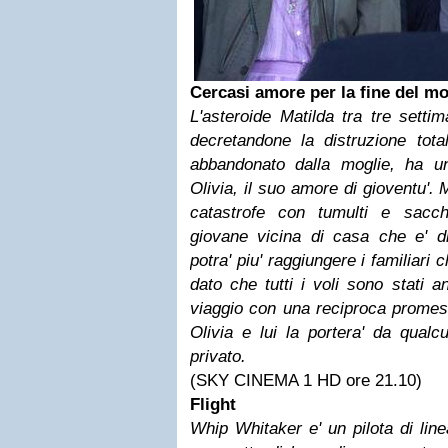
Cercasi amore per la fine del m
L'asteroide Matilda tra tre setti
decretandone la distruzione tota
abbandonato dalla moglie, ha un
Olivia, il suo amore di gioventu'. 
catastrofe con tumulti e sacc
giovane vicina di casa che e' d
potra' piu' raggiungere i familiari
dato che tutti i voli sono stati a
viaggio con una reciproca promes
Olivia e lui la portera' da qual
privato.
(SKY CINEMA 1 HD ore 21.10)
Flight
Whip Whitaker e' un pilota di line