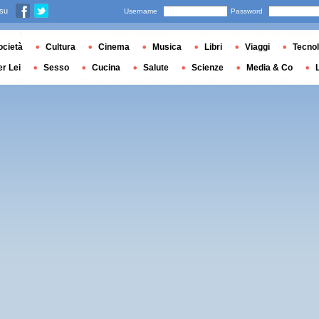
 su
Username
Password
ocietà
Cultura
Cinema
Musica
Libri
Viaggi
Tecnol
er Lei
Sesso
Cucina
Salute
Scienze
Media & Co