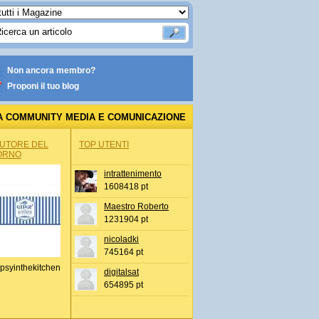
Non ancora membro?
Proponi il tuo blog
A COMMUNITY MEDIA E COMUNICAZIONE
AUTORE DEL
TOP UTENTI
ORNO
intrattenimento
1608418 pt
Maestro Roberto
1231904 pt
nicoladki
745164 pt
psyinthekitchen
digitalsat
654895 pt