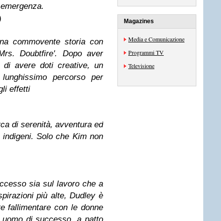
i emergenza.
)
Magazines
Media e Comunicazione
una commovente storia con
Programmi TV
Mrs. Doubtfire'. Dopo aver
 di avere doti creative, un
Televisione
 lunghissimo percorso per
i effetti
rca di serenità, avventura ed
e indigeni. Solo che Kim non
ccesso sia sul lavoro che a
pirazioni più alte, Dudley è
e fallimentare con le donne
uomo di successo, a patto