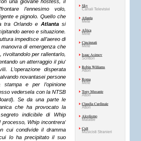
on una giovane hostess, il
Sky
rontare l'ennesimo volo,
Canali Televisivi
ligente e pignolo. Quello che
Atlanta
Mete
sa tra Orlando e
Atlanta
si
Africa
cipitando aereo e situazione.
Mete
ttura impedisce all'aereo di
Cincinnati
a manovra di emergenza che
Mete
 rivoltandolo per rallentarlo,
Isaac Asimov
Scrittori
entando un atterraggio il piu'
Robin Williams
li. L'operazione disperata
Attori
 salvando novantasei persone
Roma
Mete
 stampa e per l'opinione
Tony Musante
adesso vedersela con la NTSB
Attori
Board). Se da una parte le
Claudia Cardinale
canica che ha provocato la
Attori
l segreto indicibile di Whip
Alcolismo
Malattie
el processo, Whip incontrera'
Cult
on cui condivide il dramma
Musicisti Stranieri
cui lo ha precipitato il suo