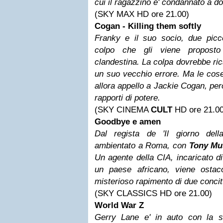
cui il ragazzino e' condannato a do
(SKY MAX HD ore 21.00)
Cogan - Killing them softly
Franky e il suo socio, due piccol
colpo che gli viene proposto
clandestina. La colpa dovrebbe ric
un suo vecchio errore. Ma le cose
allora appello a Jackie Cogan, perch
rapporti di potere.
(SKY CINEMA
CULT
HD ore 21.00
Goodbye e amen
Dal regista de 'Il giorno della 
ambientato a Roma, con
Tony Mu
Un agente della CIA, incaricato di
un paese africano, viene ostac
misterioso rapimento di due concitt
(SKY CLASSICS HD ore 21.00)
World War Z
Gerry Lane e' in auto con la sua