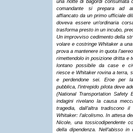
una notte di bagordi consumata c
comandante si prepara ad aff
affiancato da un primo ufficiale di
doveva essere un'ordinaria cor
trasforma presto in un incubo, pre
Un improvviso cedimento della stru
volare e costringe Whitaker a un
prova a mantenere in quota l'aereo,
rimettendolo in posizione dritta e t
lontano possibile da case e civi
riesce e Whitaker rovina a terra,
e perdendone sei. Eroe per la
pubblica, l'intrepido pilota deve 
(National Transportation Safety 
indagini rivelano la causa mec
tragedia, dall'altra tradiscono i
Whitaker: l'alcolismo. In attesa d
Nicole, una tossicodipendente c
della dipendenza. Nell'abisso in 