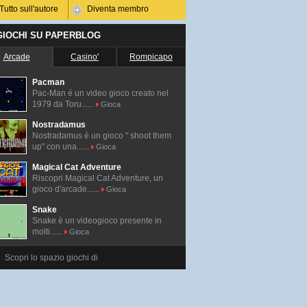
Tutto sull'autore
Diventa membro
 GIOCHI SU PAPERBLOG
Arcade
Casino'
Rompicapo
Pacman
Pac-Man é un video gioco creato nel
1979 da Toru......
Gioca
Nostradamus
Nostradamus è un gioco " shoot them
up" con una......
Gioca
Magical Cat Adventure
Riscopri Magical Cat Adventure, un
gioco d'arcade......
Gioca
Snake
Snake è un videogioco presente in
molti......
Gioca
Scopri lo spazio giochi di