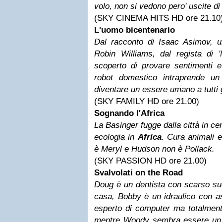
volo, non si vedono pero' uscite d
(SKY CINEMA HITS HD ore 21.10
L'uomo bicentenario
Dal racconto di Isaac Asimov, 
Robin Williams, dal regista di '
scoperto di provare sentimenti e
robot domestico intraprende un
diventare un essere umano a tutti gl
(SKY FAMILY HD ore 21.00)
Sognando l'Africa
La Basinger fugge dalla città in ce
ecologia in
Africa
. Cura animali 
è Meryl e Hudson non è Pollack.
(SKY PASSION HD ore 21.00)
Svalvolati on the Road
Doug è un dentista con scarso su
casa, Bobby è un idraulico con as
esperto di computer ma totalment
mentre Woody sembra essere un 