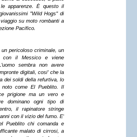
 le apparenze. È questo il
giovanissimi "Wild Hogs" di
n viaggio su moto rombanti a
ezione Pacifico.
di un pericoloso criminale, un
ne con il Messico e viene
i. L'uomo sembra non avere
mpronte digitali, cosi' che la
dei soldi della refurtiva, lo
 noto come El Pueblito. Il
ice prigione ma un vero e
dove dominano ogni tipo di
ntro, il rapinatore stringe
anni con il vizio del fumo. E'
 del Pueblito chi comanda e
afficante malato di cirrosi, a