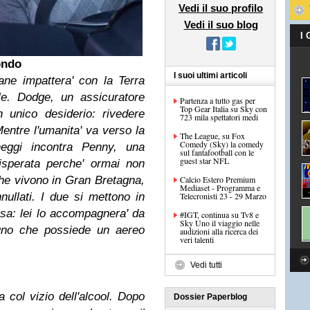
Vedi il suo profilo
Vedi il suo blog
I
ondo
I suoi ultimi articoli
mane impattera' con la Terra
le. Dodge, un assicuratore
Partenza a tutto gas per
Top Gear Italia su Sky con
 unico desiderio: rivedere
723 mila spettatori medi
Mentre l'umanita' va verso la
The League, su Fox
Comedy (Sky) la comedy
heggi incontra Penny, una
sul fantafootball con le
guest star NFL
isperata perche' ormai non
 che vivono in Gran Bretagna,
Calcio Estero Premium
Mediaset - Programma e
nnullati. I due si mettono in
Telecronisti 23 - 29 Marzo
sa: lei lo accompagnera' da
#IGT, continua su Tv8 e
Sky Uno il viaggio nelle
cuno che possiede un aereo
audizioni alla ricerca dei
veri talenti
Vedi tutti
a col vizio dell'alcool. Dopo
Dossier Paperblog