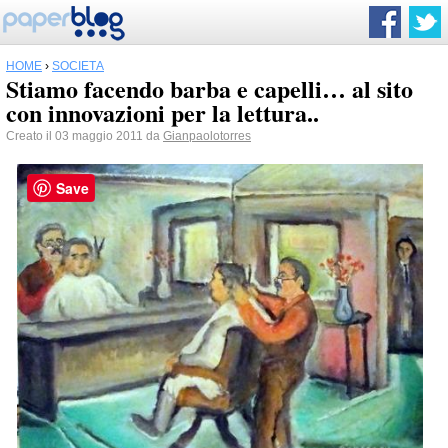
HOME
›
SOCIETÀ
Stiamo facendo barba e capelli… al sito
con innovazioni per la lettura..
Creato il 03 maggio 2011 da
Gianpaolotorres
Save