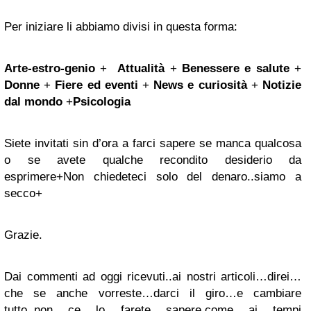
Per iniziare li abbiamo divisi in questa forma:
Arte-estro-genio
+
Attualità
+
Benessere e salute
+
Donne
+
Fiere ed eventi
+
News e curiosità
+
Notizie
dal mondo
+
Psicologia
Siete invitati sin d’ora a farci sapere se manca qualcosa
o se avete qualche recondito desiderio da
esprimere+Non chiedeteci solo del denaro..siamo a
secco+
Grazie.
Dai commenti ad oggi ricevuti..ai nostri articoli…direi…
che se anche vorreste…darci il giro…e cambiare
tutto..non ce lo farete sapere,come ai tempi