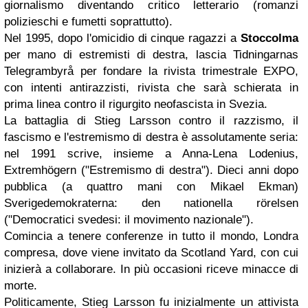
giornalismo diventando critico letterario (romanzi
polizieschi e fumetti soprattutto).
Nel 1995, dopo l'omicidio di cinque ragazzi a
Stoccolma
per mano di estremisti di destra, lascia Tidningarnas
Telegrambyrå per fondare la rivista trimestrale EXPO,
con intenti antirazzisti, rivista che sarà schierata in
prima linea contro il rigurgito neofascista in Svezia.
La battaglia di Stieg Larsson contro il razzismo, il
fascismo e l'estremismo di destra è assolutamente seria:
nel 1991 scrive, insieme a Anna-Lena Lodenius,
Extremhögern ("Estremismo di destra"). Dieci anni dopo
pubblica (a quattro mani con Mikael Ekman)
Sverigedemokraterna: den nationella rörelsen
("Democratici svedesi: il movimento nazionale").
Comincia a tenere conferenze in tutto il mondo, Londra
compresa, dove viene invitato da Scotland Yard, con cui
inizierà a collaborare. In più occasioni riceve minacce di
morte.
Politicamente, Stieg Larsson fu inizialmente un attivista