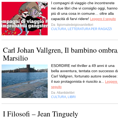
I compagni di viaggio che incontrerete
nei due libri che vi consiglio oggi, hanno
più di una cosa in comune… oltre alla
capacità di farvi ridere!
Leggere il seguito
Da
Ilgiornaledeigiovanilettori
CULTURA
LETTERATURA PER RAGAZZI
,
Carl Johan Vallgren, Il bambino ombra
Marsilio
ESORDIRE nel thriller a 49 anni è una
bella avventura, tentata con successo d
Carl Vallgren, fortunato autore svedese:
il suo protagonista è riuscito a...
Leggere 
seguito
Da
Atlantidelibri
CULTURA
LIBRI
,
I Filosofi – Jean Tinguely