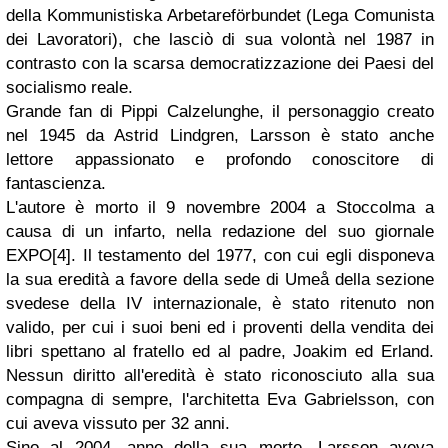
della Kommunistiska Arbetareförbundet (Lega Comunista
dei Lavoratori), che lasciò di sua volontà nel 1987 in
contrasto con la scarsa democratizzazione dei Paesi del
socialismo reale.
Grande fan di Pippi Calzelunghe, il personaggio creato
nel 1945 da Astrid Lindgren, Larsson è stato anche
lettore appassionato e profondo conoscitore di
fantascienza.
L'autore è morto il 9 novembre 2004 a Stoccolma a
causa di un infarto, nella redazione del suo giornale
EXPO[4]. Il testamento del 1977, con cui egli disponeva
la sua eredità a favore della sede di Umeå della sezione
svedese della IV internazionale, è stato ritenuto non
valido, per cui i suoi beni ed i proventi della vendita dei
libri spettano al fratello ed al padre, Joakim ed Erland.
Nessun diritto all'eredità è stato riconosciuto alla sua
compagna di sempre, l'architetta Eva Gabrielsson, con
cui aveva vissuto per 32 anni.
Sino al 2004, anno della sua morte, Larsson aveva