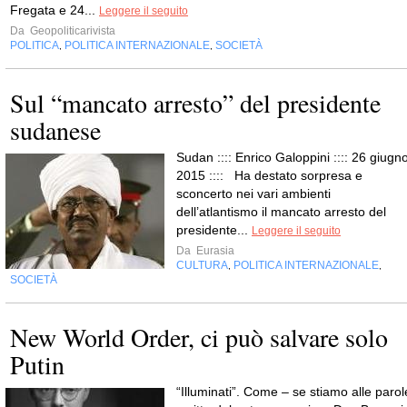
Fregata e 24...
Leggere il seguito
Da
Geopoliticarivista
POLITICA
POLITICA INTERNAZIONALE
SOCIETÀ
,
,
Sul “mancato arresto” del presidente
sudanese
Sudan :::: Enrico Galoppini :::: 26 giugno
2015 :::: Ha destato sorpresa e
sconcerto nei vari ambienti
dell’atlantismo il mancato arresto del
presidente...
Leggere il seguito
Da
Eurasia
CULTURA
POLITICA INTERNAZIONALE
,
,
SOCIETÀ
New World Order, ci può salvare solo
Putin
“Illuminati”. Come – se stiamo alle parol