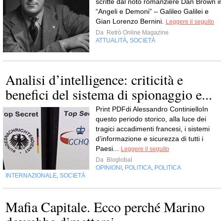
scritte dal noto romanziere Dan Brown i
“Angeli e Demoni” – Galileo Galilei e
Gian Lorenzo Bernini.
Leggere il seguito
Da
Retrò Online Magazine
ATTUALITÀ
SOCIETÀ
,
Analisi d’intelligence: criticità e
benefici del sistema di spionaggio e...
Print PDFdi Alessandro ContinielloIn
questo periodo storico, alla luce dei
tragici accadimenti francesi, i sistemi
d’informazione e sicurezza di tutti i
Paesi...
Leggere il seguito
Da
Bloglobal
OPINIONI
POLITICA
POLITICA
,
,
INTERNAZIONALE
SOCIETÀ
,
Mafia Capitale. Ecco perché Marino