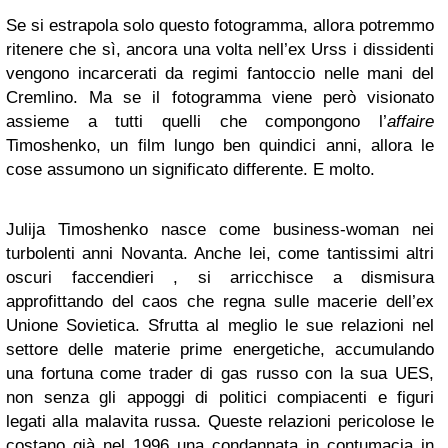
Se si estrapola solo questo fotogramma, allora potremmo
ritenere che sì, ancora una volta nell’ex Urss i dissidenti
vengono incarcerati da regimi fantoccio nelle mani del
Cremlino. Ma se il fotogramma viene però visionato
assieme a tutti quelli che compongono l’
affaire
Timoshenko, un film lungo ben quindici anni, allora le
cose assumono un significato differente. E molto.
Julija Timoshenko nasce come business-woman nei
turbolenti anni Novanta. Anche lei, come tantissimi altri
oscuri faccendieri , si arricchisce a dismisura
approfittando del caos che regna sulle macerie dell’ex
Unione Sovietica. Sfrutta al meglio le sue relazioni nel
settore delle materie prime energetiche, accumulando
una fortuna come trader di gas russo con la sua UES,
non senza gli appoggi di politici compiacenti e figuri
legati alla malavita russa. Queste relazioni pericolose le
costano già nel 1996 una condannata in contumacia in