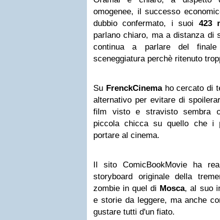
omogenee, il successo economi
dubbio confermato, i suoi
423 m
parlano chiaro, ma a distanza di 
continua a parlare del finale 
sceneggiatura perchè ritenuto trop
Su
FrenckCinema
ho cercato di te
alternativo per evitare di spoiler
film visto e stravisto sembra 
piccola chicca su quello che i p
portare al cinema.
Il sito ComicBookMovie ha real
storyboard originale della trem
zombie in quel di
Mosca
, al suo 
e storie da leggere, ma anche con
gustare tutti d'un fiato.