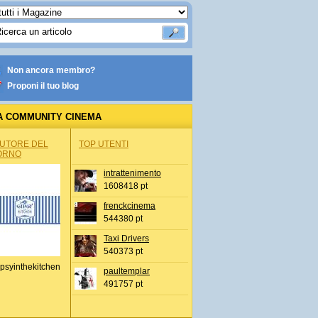
Non ancora membro?
Proponi il tuo blog
A COMMUNITY CINEMA
AUTORE DEL
TOP UTENTI
ORNO
intrattenimento
1608418 pt
frenckcinema
544380 pt
Taxi Drivers
540373 pt
psyinthekitchen
paultemplar
491757 pt