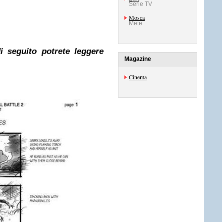
Serie TV
Mosca
Mete
i seguito potrete leggere
Magazine
Cinema