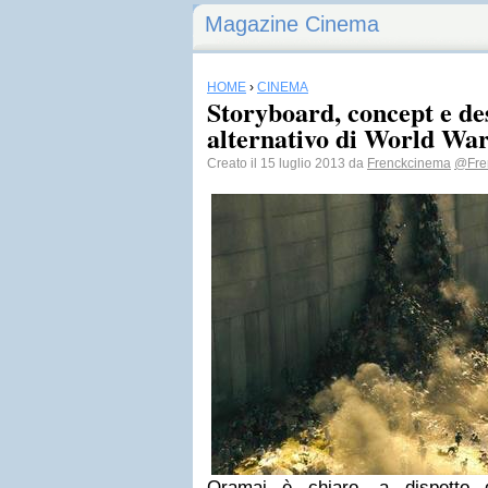
Magazine Cinema
HOME
›
CINEMA
Storyboard, concept e des
alternativo di World Wa
Creato il 15 luglio 2013 da
Frenckcinema
@Fre
Oramai è chiaro, a dispetto d