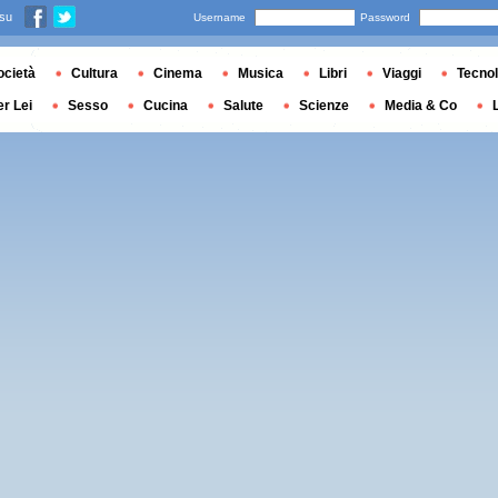
 su
Username
Password
ocietà
Cultura
Cinema
Musica
Libri
Viaggi
Tecnol
er Lei
Sesso
Cucina
Salute
Scienze
Media & Co