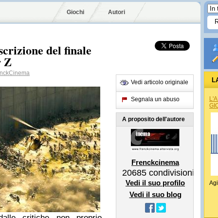
Giochi
Autori
crizione del finale
r Z
nckCinema
L
Vedi articolo originale
L'
Segnala un abuso
GI
A proposito dell'autore
Frenckcinema
20685
condivisioni
Vedi il suo profilo
Agi
Vedi il suo blog
alle critiche non proprio