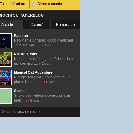
Tutto sull'autore
Diventa membro
 GIOCHI SU PAPERBLOG
Arcade
Casino'
Rompicapo
Pacman
Pac-Man é un video gioco creato nel
1979 da Toru......
Gioca
Nostradamus
Nostradamus è un gioco " shoot them
up" con una......
Gioca
Magical Cat Adventure
Riscopri Magical Cat Adventure, un
gioco d'arcade......
Gioca
Snake
Snake è un videogioco presente in
molti......
Gioca
Scopri lo spazio giochi di