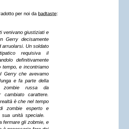
tradotto per noi da
badtaste
:
ti venivano giustiziati e
un Gerry decisamente
 arruolarsi. Un soldato
ipatico requisiva il
andolo definitivamente
 tempo, e incontriamo
del Gerry che avevamo
lunga e fa parte della
to zombie russa da
 cambiato carattere.
realtà è che nel tempo
 di zombie esperto e
 sua unità speciale.
a fermare gli zobmie, e