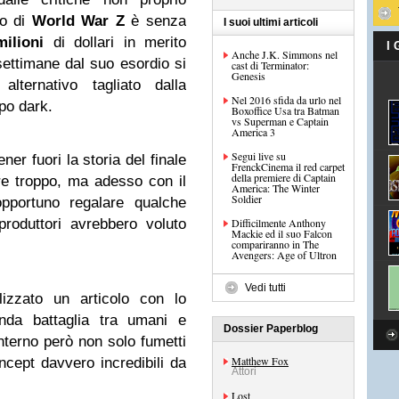
co di
World War Z
è senza
I suoi ultimi articoli
ilioni
di dollari in merito
I
Anche J.K. Simmons nel
settimane dal suo esordio si
cast di Terminator:
Genesis
alternativo tagliato dalla
Nel 2016 sfida da urlo nel
po dark.
Boxoffice Usa tra Batman
vs Superman e Captain
America 3
Segui live su
ner fuori la storia del finale
FrenckCinema il red carpet
della premiere di Captain
are troppo, ma adesso con il
America: The Winter
Soldier
opportuno regalare qualche
roduttori avrebbero voluto
Difficilmente Anthony
Mackie ed il suo Falcon
compariranno in The
Avengers: Age of Ultron
Vedi tutti
izzato un articolo con lo
enda battaglia tra umani e
Dossier Paperblog
interno però non solo fumetti
Matthew Fox
cept davvero incredibili da
Attori
Lost