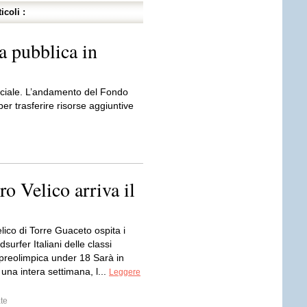
icoli :
sa pubblica in
 sociale. L’andamento del Fondo
 per trasferire risorse aggiuntive
o Velico arriva il
elico di Torre Guaceto ospita i
dsurfer Italiani delle classi
 preolimpica under 18 Sarà in
 una intera settimana, l...
Leggere
te