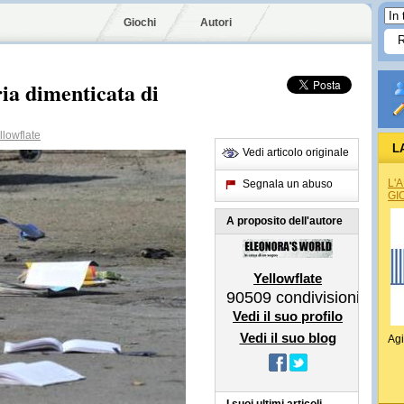
Giochi
Autori
ria dimenticata di
lowflate
L
Vedi articolo originale
L'
Segnala un abuso
GI
A proposito dell'autore
Yellowflate
90509
condivisioni
Vedi il suo profilo
Vedi il suo blog
Agi