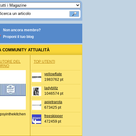
Non ancora membro?
Proponi il tuo blog
A COMMUNITY ATTUALITÀ
AUTORE DEL
TOP UTENTI
ORNO
yellowflate
1983762 pt
ladyblitz
1046574 pt
apietrarota
673425 pt
psyinthekitchen
freeskipper
472459 pt