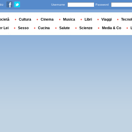
 su
Username
Password
ocietà
Cultura
Cinema
Musica
Libri
Viaggi
Tecnol
er Lei
Sesso
Cucina
Salute
Scienze
Media & Co