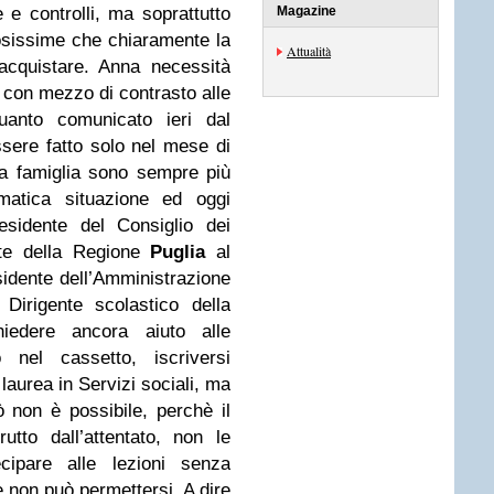
e e controlli, ma soprattutto
Magazine
osissime che chiaramente la
Attualità
acquistare. Anna necessità
con mezzo di contrasto alle
uanto comunicato ieri dal
ssere fatto solo nel mese di
ua famiglia sono sempre più
mmatica situazione ed oggi
esidente del Consiglio dei
te della Regione
Puglia
al
sidente dell’Amministrazione
 Dirigente scolastico della
hiedere ancora aiuto alle
 nel cassetto, iscriversi
 laurea in Servizi sociali, ma
 non è possibile, perchè il
rutto dall’attentato, non le
cipare alle lezioni senza
he non può permettersi. A dire