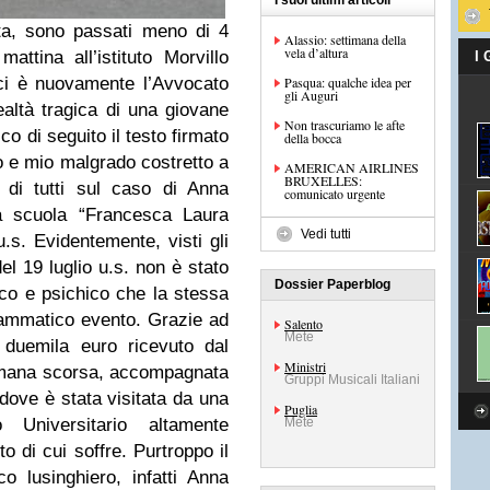
I suoi ultimi articoli
ta, sono passati meno di 4
Alassio: settimana della
vela d’altura
attina all’istituto Morvillo
I
ci è nuovamente l’Avvocato
Pasqua: qualche idea per
gli Auguri
ealtà tragica di una giovane
Non trascuriamo le afte
co di seguito il testo firmato
della bocca
o e mio malgrado costretto a
AMERICAN AIRLINES
BRUXELLES:
e di tutti sul caso di Anna
comunicato urgente
lla scuola “Francesca Laura
Vedi tutti
.s. Evidentemente, visti gli
el 19 luglio u.s. non è stato
Dossier Paperblog
co e psichico che la stessa
rammatico evento. Grazie ad
Salento
Mete
duemila euro ricevuto dal
Ministri
timana scorsa, accompagnata
Gruppi Musicali Italiani
dove è stata visitata da una
Puglia
Universitario altamente
Mete
to di cui soffre. Purtroppo il
 lusinghiero, infatti Anna