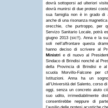
dovrà sottoporsi ad ulteriori visit
dovrà munirsi di due protesi cost
sua famiglia non è in grado di 
anche di una risonanza magnetica 
orecchie, che purtroppo, per q
Servizo Sanitario Locale, potrà e
giugno 2013 (sic!!). Anna e la s
soli nell’affrontare questa dra
hanno deciso di scrivere al Pr
Ministri
e di nuovo al Presiden
Sindaco di Brindisi nonché al Pre
della Provincia di Brindisi e al
scuola Morvillo-Falcone per c
Istituzioni. Anna ha un sogno
all’Università del Salento, corso di
oggi, senza un concreto aiuto ciò
suo udito, irrimediabilmente dist
consentirebbe neppure di parte
l’ausilio delle protesi acustiche c