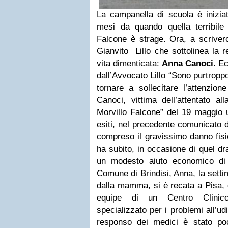
La campanella di scuola è inizia
mesi da quando quella terribile m
Falcone è strage. Ora, a scriver
Gianvito Lillo che sottolinea la r
vita dimenticata:
Anna Canoci
. Ec
dall’Avvocato Lillo “Sono purtropp
tornare a sollecitare l’attenzion
Canoci, vittima dell’attentato a
Morvillo Falcone” del 19 maggio u
esiti, nel precedente comunicato d
compreso il gravissimo danno fisi
ha subito, in occasione di quel d
un modesto aiuto economico di 
Comune di Brindisi, Anna, la set
dalla mamma, si è recata a Pisa, 
equipe di un Centro Clinico 
specializzato per i problemi all’udi
responso dei medici è stato poco