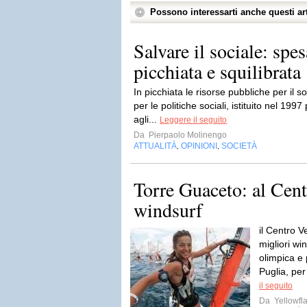
Possono interessarti anche questi art
Salvare il sociale: spe
picchiata e squilibrata
In picchiata le risorse pubbliche per il
per le politiche sociali, istituito nel 1997
agli...
Leggere il seguito
Da
Pierpaolo Molinengo
ATTUALITÀ
OPINIONI
SOCIETÀ
,
,
Torre Guaceto: al Centr
windsurf
il Centro V
migliori win
olimpica e
Puglia, per
il seguito
Da
Yellowfla