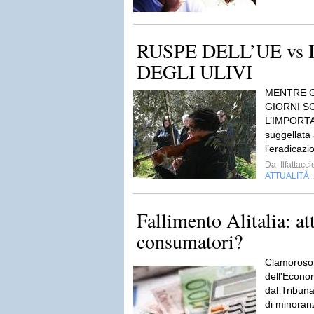
RUSPE DELL’UE vs
DEGLI ULIVI
MENTRE GL
GIORNI S
L’IMPORT
suggellata 
l’eradicazio
Da
Ilfattacci
ATTUALITÀ
,
Fallimento Alitalia: att
consumatori?
Clamoroso. 
dell'Econo
dal Tribunal
di minoranz