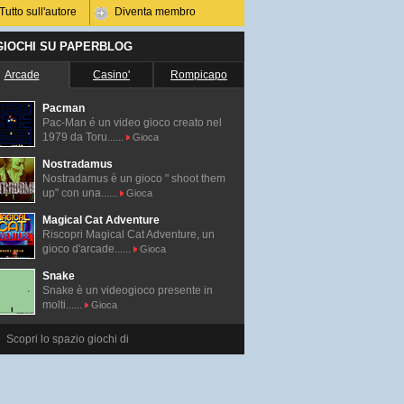
Tutto sull'autore
Diventa membro
 GIOCHI SU PAPERBLOG
Arcade
Casino'
Rompicapo
Pacman
Pac-Man é un video gioco creato nel
1979 da Toru......
Gioca
Nostradamus
Nostradamus è un gioco " shoot them
up" con una......
Gioca
Magical Cat Adventure
Riscopri Magical Cat Adventure, un
gioco d'arcade......
Gioca
Snake
Snake è un videogioco presente in
molti......
Gioca
Scopri lo spazio giochi di