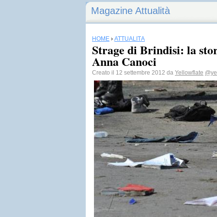
Magazine Attualità
HOME
›
ATTUALITÀ
Strage di Brindisi: la sto
Anna Canoci
Creato il 12 settembre 2012 da
Yellowflate
@yel