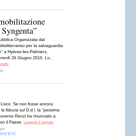
 mobilitazione
i Syngenta”
ubblica Organizzata dal
 Mediterraneo per la salvaguardia
e" a Hyères-les-Palmiers,
enerdì 26 Giugno 2015. Lo...
eguito
te
 Lisco. Se non fosse ancora
 la fiducia sul D.d.l. la “pessima
Governo Renzi ha rinunciato a
con il Paese.
Leggere il seguito
per
SOCIETÀ