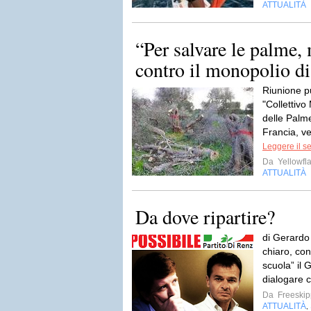
ATTUALITÀ
“Per salvare le palme,
contro il monopolio d
Riunione p
"Collettivo
delle Palm
Francia, v
Leggere il s
Da
Yellowfla
ATTUALITÀ
Da dove ripartire?
di Gerardo
chiaro, con
scuola” il 
dialogare 
Da
Freeskip
ATTUALITÀ
,