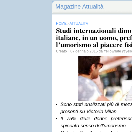
Magazine Attualità
HOME
›
ATTUALITÀ
Studi internazionali dim
italiane, in un uomo, pre
l’umorismo al piacere fis
Creato il 07 gennaio 2015 da
Yellowflate
@yell
Sono stati analizzati più di mezz
presenti su Victoria Milan
Il 75% delle donne preferis
spiccato senso dell'umorismo