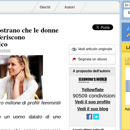
Giochi
Autori
ostrano che le donne
feriscono
ico
L
Vedi articolo originale
owflate
L'
Segnala un abuso
GI
A proposito dell'autore
Yellowflate
90509
condivisioni
Vedi il suo profilo
o milione di profili femminili
Vedi il suo blog
Agi
ce un uomo datato di uno