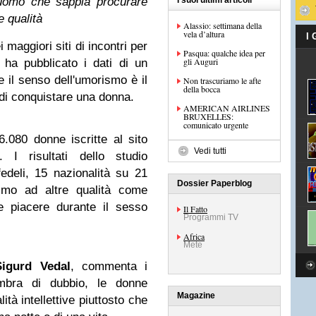
l'uomo che sappia procurare
I suoi ultimi articoli
e qualità
Alassio: settimana della
vela d’altura
I
 maggiori siti di incontri per
Pasqua: qualche idea per
gli Auguri
 ha pubblicato i dati di un
e il senso dell'umorismo è il
Non trascuriamo le afte
della bocca
 di conquistare una donna.
AMERICAN AIRLINES
BRUXELLES:
comunicato urgente
6.080 donne iscritte al sito
Vedi tutti
 I risultati dello studio
edeli, 15 nazionalità su 21
Dossier Paperblog
ismo ad altre qualità come
re piacere durante il sesso
Il Fatto
Programmi TV
Africa
Mete
Sigurd Vedal
, commenta i
ombra di dubbio, le donne
Magazine
tà intellettive piuttosto che