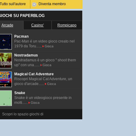
Tutto sull'autore
Diventa membro
 GIOCHI SU PAPERBLOG
Arcade
Casino'
Rompicapo
Pacman
Pac-Man é un video gioco creato nel
1979 da Toru......
Gioca
Nostradamus
Nostradamus è un gioco " shoot them
up" con una......
Gioca
Magical Cat Adventure
Riscopri Magical Cat Adventure, un
gioco d'arcade......
Gioca
Snake
Snake è un videogioco presente in
molti......
Gioca
Scopri lo spazio giochi di