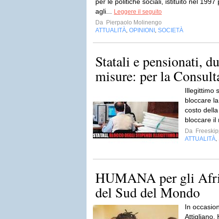
per le politiche sociali, istituito nel 1997
agli...
Leggere il seguito
Da
Pierpaolo Molinengo
ATTUALITÀ
OPINIONI
SOCIETÀ
,
,
Statali e pensionati, d
misure: per la Consulta
Illegittimo
bloccare la
costo della 
bloccare il
Da
Freeskip
ATTUALITÀ
,
HUMANA per gli Afric
del Sud del Mondo
In occasion
Attigliano