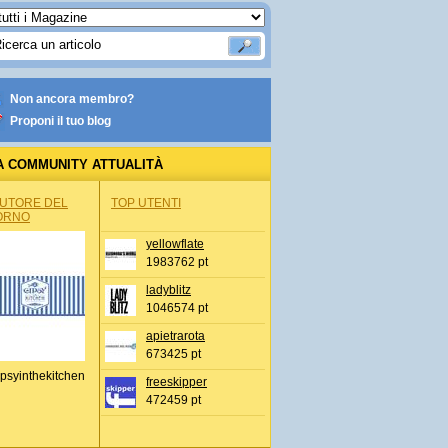
Non ancora membro?
Proponi il tuo blog
A COMMUNITY ATTUALITÀ
AUTORE DEL
TOP UTENTI
ORNO
yellowflate
1983762 pt
ladyblitz
1046574 pt
apietrarota
673425 pt
psyinthekitchen
freeskipper
472459 pt