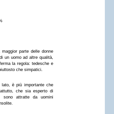
9%
a maggior parte delle donne
di un uomo ad altre qualità,
erma la regola: tedesche e
piuttosto che simpatici.
o lato, è più importante che
attutto, che sia esperto di
e sono attratte da uomini
nsolite.