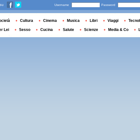
 su
Username
Password
ocietà
Cultura
Cinema
Musica
Libri
Viaggi
Tecnol
er Lei
Sesso
Cucina
Salute
Scienze
Media & Co