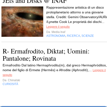
JEts and Disks @ INAF
Rappresentazione artistica di un disco
protoplanetario attorno a una giovane
stella. Crediti: Gemini Observatory/AUR
/Lynette Cook Le proprietà dei dischi...
Leggere il seguito
Da
Media Inaf
ASTRONOMIA
RICERCA
SCIENZE
,
,
R- Ermafrodito, Diktat; Uomini:
Pantalone; Rovinata
Ermafrodìto Dal latino Hermaphroditu(m), dal greco Hermaphróditos,
nome del figlio di Ermete (Hermês) e Afrodite (Aphrodítì),...
Leggere il
seguito
Da
Chinalski
CURIOSITÀ