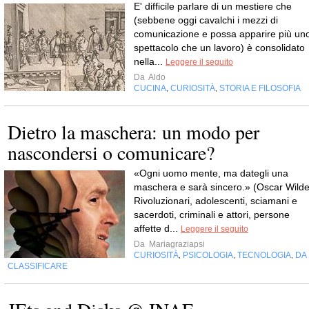
E' difficile parlare di un mestiere che
(sebbene oggi cavalchi i mezzi di
comunicazione e possa apparire più un
spettacolo che un lavoro) è consolidato
nella...
Leggere il seguito
Da
Aldo
CUCINA
CURIOSITÀ
STORIA E FILOSOFIA
,
,
Dietro la maschera: un modo per
nascondersi o comunicare?
«Ogni uomo mente, ma dategli una
maschera e sarà sincero.» (Oscar Wilde
Rivoluzionari, adolescenti, sciamani e
sacerdoti, criminali e attori, persone
affette d...
Leggere il seguito
Da
Mariagraziapsi
CURIOSITÀ
PSICOLOGIA
TECNOLOGIA
DA
,
,
,
CLASSIFICARE