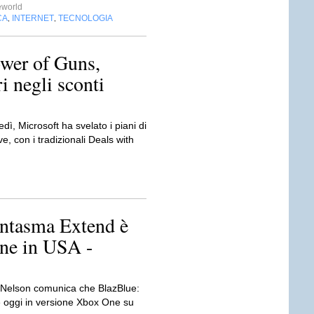
eworld
CA
INTERNET
TECNOLOGIA
,
,
ower of Guns,
i negli sconti
ì, Microsoft ha svelato i piani di
, con i tradizionali Deals with
ntasma Extend è
ne in USA -
r Nelson comunica che BlazBlue:
 oggi in versione Xbox One su