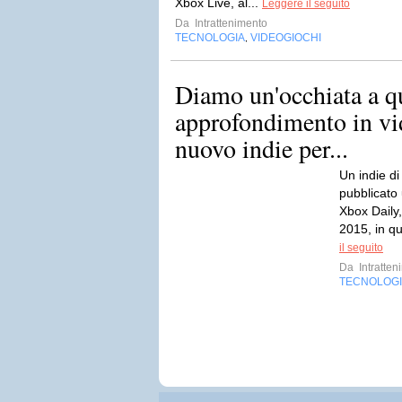
Xbox Live, al...
Leggere il seguito
Da
Intrattenimento
TECNOLOGIA
VIDEOGIOCHI
,
Diamo un'occhiata a q
approfondimento in vi
nuovo indie per...
Un indie di
pubblicato 
Xbox Daily,
2015, in q
il seguito
Da
Intratten
TECNOLOG