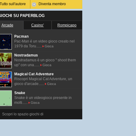
Tutto sull'autore
Diventa membro
 GIOCHI SU PAPERBLOG
Arcade
Casino'
Rompicapo
Pacman
Pac-Man é un video gioco creato nel
1979 da Toru......
Gioca
Nostradamus
Nostradamus è un gioco " shoot them
up" con una......
Gioca
Magical Cat Adventure
Riscopri Magical Cat Adventure, un
gioco d'arcade......
Gioca
Snake
Snake è un videogioco presente in
molti......
Gioca
Scopri lo spazio giochi di