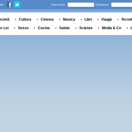
 su
Username
Password
ocietà
Cultura
Cinema
Musica
Libri
Viaggi
Tecnol
er Lei
Sesso
Cucina
Salute
Scienze
Media & Co