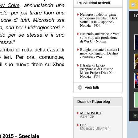
I suoi ultimi articoli
ew Coke
, annunciando una
e, per poi tirare fuori una
Numerosi video in-game
I
anticipano l'uscita di Dark
uore di tutti. Microsoft sta
Souls III in Giappone -
Notizia - PS4
, non per i videogiocatori e
Nintendo smentisce le voci
olo per se stessa e il suo
sullo stop alla produzione
di Wii U - Notizia
ressa.
"
mbio di rotta della casa di
Bungie presenterà stasera i
nuovi contenuti di Destiny
 ieri. Per ora, comunque,
- Notizia - PS4
il suo nuovo titolo su Xbox
Il trailer di lancio
giapponese di Hatsune
Miku: Project Diva X -
Notizia - PS4
Vedi tutti
Dossier Paperblog
MICROSOFT
Aziende
Fish
Musicisti Stranieri
 2015 - Speciale