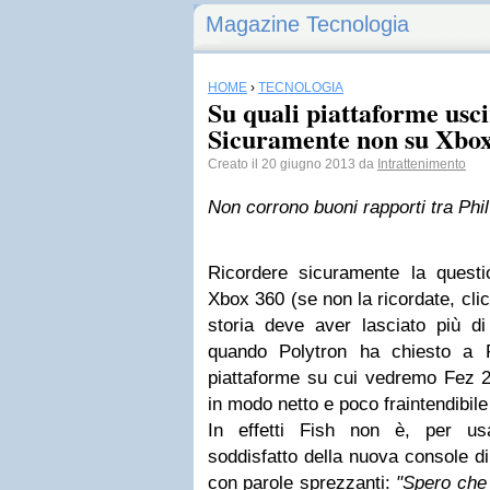
Magazine Tecnologia
HOME
›
TECNOLOGIA
Su quali piattaforme usc
Sicuramente non su Xbox
Creato il 20 giugno 2013 da
Intrattenimento
Non corrono buoni rapporti tra Phi
Ricordere sicuramente la quest
Xbox 360 (se non la ricordate, cli
storia deve aver lasciato più di
quando Polytron ha chiesto a P
piattaforme su cui vedremo Fez 2,
in modo netto e poco fraintendibil
In effetti Fish non è, per u
soddisfatto della nuova console di
con parole sprezzanti:
"Spero che