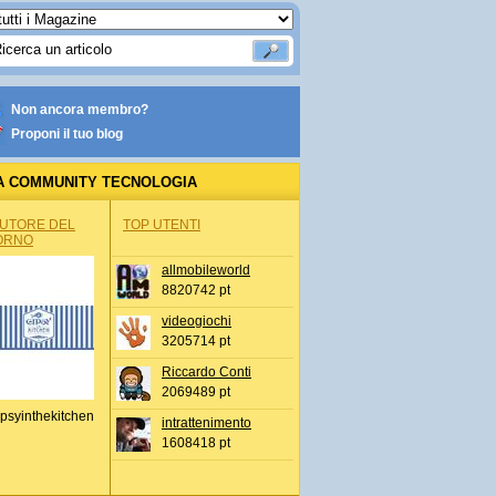
Non ancora membro?
Proponi il tuo blog
A COMMUNITY TECNOLOGIA
AUTORE DEL
TOP UTENTI
ORNO
allmobileworld
8820742 pt
videogiochi
3205714 pt
Riccardo Conti
2069489 pt
psyinthekitchen
intrattenimento
1608418 pt