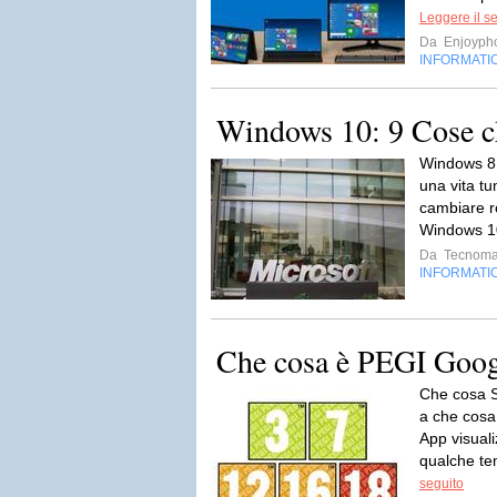
Leggere il s
Da
Enjoyph
INFORMATI
Windows 10: 9 Cose c
Windows 8 
una vita tu
cambiare ro
Windows 1
Da
Tecnoma
INFORMATI
Che cosa è PEGI Goog
Che cosa S
a che cosa 
App visuali
qualche te
seguito