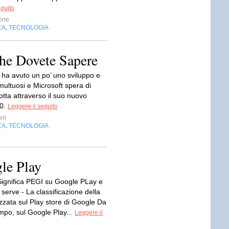
eguito
one
CA
TECNOLOGIA
,
he Dovete Sapere
ha avuto un po’ uno sviluppo e
multuosi e Microsoft spera di
tta attraverso il suo nuovo
0.
Leggere il seguito
ni
CA
TECNOLOGIA
,
le Play
ignifica PEGI su Google PLay e
serve - La classificazione della
zzata sul Play store di Google Da
mpo, sul Google Play...
Leggere il