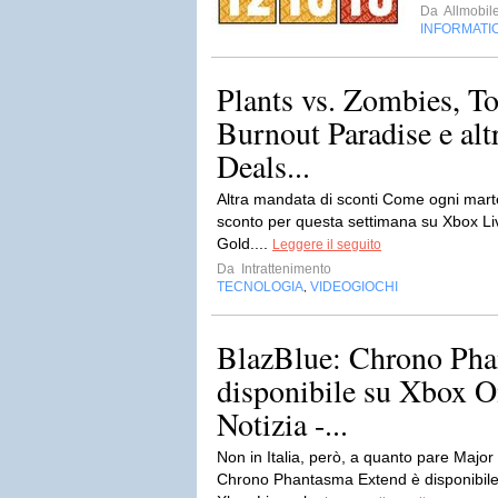
Da
Allmobil
INFORMATI
Plants vs. Zombies, T
Burnout Paradise e altr
Deals...
Altra mandata di sconti Come ogni marted
sconto per questa settimana su Xbox Live
Gold....
Leggere il seguito
Da
Intrattenimento
TECNOLOGIA
VIDEOGIOCHI
,
BlazBlue: Chrono Pha
disponibile su Xbox O
Notizia -...
Non in Italia, però, a quanto pare Majo
Chrono Phantasma Extend è disponibile