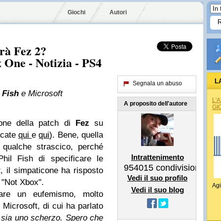
Giochi
Autori
irà Fez 2?
 One - Notizia - PS4
L
Segnala un abuso
l
Fish
e Microsoft
L'
A proposito dell'autore
GI
ione della patch di
Fez
su
ccate
qui
e
qui
). Bene, quella
 qualche strascico, perché
Intrattenimento
hil Fish di specificare le
954015
condivisioni
 il simpaticone ha risposto
Vedi il suo profilo
e "Not Xbox".
Agi
Vedi il suo blog
sare un eufemismo, molto
 Microsoft, di cui ha parlato
 sia uno scherzo. Spero che