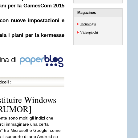
iani per la GamesCom 2015
Magazines
 con nuove impostazioni e
Tecnologia
Videogiochi
a i piani per la kermesse
ina di
icoli :
stituire Windows
 [RUMOR]
te sono molti gli indizi che
rci immaginare una certa
a” tra Microsoft e Google, come
il supporto di app Android su...