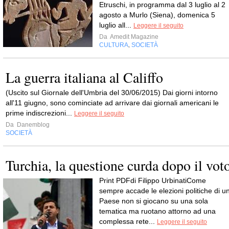
Etruschi, in programma dal 3 luglio al 2
agosto a Murlo (Siena), domenica 5
luglio all...
Leggere il seguito
Da
Amedit Magazine
CULTURA
SOCIETÀ
,
La guerra italiana al Califfo
(Uscito sul Giornale dell'Umbria del 30/06/2015) Dai giorni intorno
all'11 giugno, sono cominciate ad arrivare dai giornali americani le
prime indiscrezioni...
Leggere il seguito
Da
Danemblog
SOCIETÀ
Turchia, la questione curda dopo il vot
Print PDFdi Filippo UrbinatiCome
sempre accade le elezioni politiche di u
Paese non si giocano su una sola
tematica ma ruotano attorno ad una
complessa rete...
Leggere il seguito