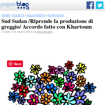
HOME
›
SOCIETÀ
›
SOLIDARIETÀ
›
KHARTOUM
Sud Sudan /Riprende la produzione di
greggio/ Accordo fatto con Khartoum
Creato il 15 marzo 2013 da
Marianna06
Save