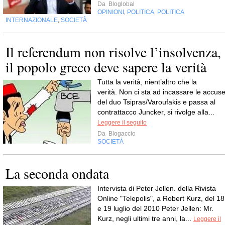
Da
Bloglobal
OPINIONI
POLITICA
POLITICA
,
,
INTERNAZIONALE
SOCIETÀ
,
Il referendum non risolve l’insolvenza,
il popolo greco deve sapere la verità
Tutta la verità, nient’altro che la
verità. Non ci sta ad incassare le accus
del duo Tsipras/Varoufakis e passa al
contrattacco Juncker, si rivolge alla...
Leggere il seguito
Da
Blogaccio
SOCIETÀ
La seconda ondata
Intervista di Peter Jellen. della Rivista
Online "Telepolis", a Robert Kurz, del 18
e 19 luglio del 2010 Peter Jellen: Mr.
Kurz, negli ultimi tre anni, la...
Leggere il