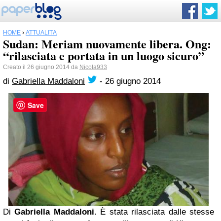
HOME
›
ATTUALITÀ
Sudan: Meriam nuovamente libera. Ong:
“rilasciata e portata in un luogo sicuro”
Creato il 26 giugno 2014 da
Nicola933
di
Gabriella Maddaloni
-
26 giugno 2014
Save
Di
Gabriella Maddaloni
. È stata rilasciata dalle stesse