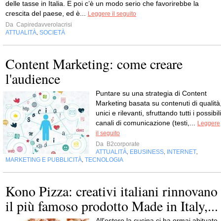
delle tasse in Italia. E poi c’è un modo serio che favorirebbe la
crescita del paese, ed è...
Leggere il seguito
Da
Capiredavverolacrisi
ATTUALITÀ
SOCIETÀ
,
Content Marketing: come creare
l'audience
Puntare su una strategia di Content
Marketing basata su contenuti di qualità
unici e rilevanti, sfruttando tutti i possibili
canali di comunicazione (testi,...
Leggere
il seguito
Da
B2corporate
ATTUALITÀ
EBUSINESS
INTERNET
,
,
,
MARKETING E PUBBLICITÀ
TECNOLOGIA
,
Kono Pizza: creativi italiani rinnovano
il più famoso prodotto Made in Italy,...
All'estero la cucina ci ha ormai abituato