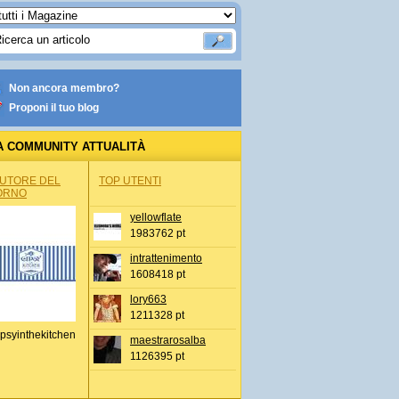
Non ancora membro?
Proponi il tuo blog
A COMMUNITY ATTUALITÀ
AUTORE DEL
TOP UTENTI
ORNO
yellowflate
1983762 pt
intrattenimento
1608418 pt
lory663
1211328 pt
psyinthekitchen
maestrarosalba
1126395 pt