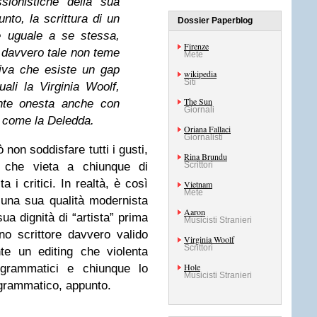
ssionistiche della sua
nto, la scrittura di un
Dossier Paperblog
e uguale a se stessa,
Firenze
” davvero tale non teme
Mete
iva che esiste un gap
wikipedia
Siti
ali la Virginia Woolf,
The Sun
te onesta anche con
Giornali
te come la Deledda.
Oriana Fallaci
Giornalisti
 non soddisfare tutti i gusti,
Rina Brundu
na che vieta a chiunque di
Scrittori
a i critici. In realtà, è così
Vietnam
Mete
 una sua qualità modernista
Aaron
sua dignità di “artista” prima
Musicisti Stranieri
no scrittore davvero valido
Virginia Woolf
Scrittori
te un editing che violenta
Hole
o grammatici e chiunque lo
Musicisti Stranieri
 grammatico, appunto.