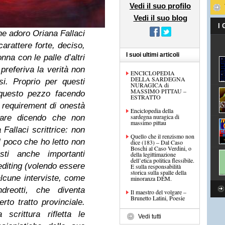
Vedi il suo profilo
Vedi il suo blog
I
e adoro Oriana Fallaci
arattere forte, deciso,
I suoi ultimi articoli
nna con le palle d’altri
preferiva la verità non
ENCICLOPEDIA
DELLA SARDEGNA
i. Proprio per questi
NURAGICA di
MASSIMO PITTAU –
 questo pezzo facendo
ESTRATTO
requirement
di onestà
Enciclopedia della
sardegna nuragica di
ciare dicendo che non
massimo pittau
Fallaci scrittrice: non
Quello che il renzismo non
l poco che ho letto non
dice (183) – Dal Caso
Boschi al Caso Verdini, o
sti anche importanti
della legittimazione
dell’etica politica flessibile.
editing (volendo essere
E sulla responsabilità
storica sulla spalle della
alcune interviste, come
minoranza DEM.
reotti, che diventa
Il maestro del volgare –
Brunetto Latini, Poesie
rto tratto provinciale.
crittura rifletta le
Vedi tutti