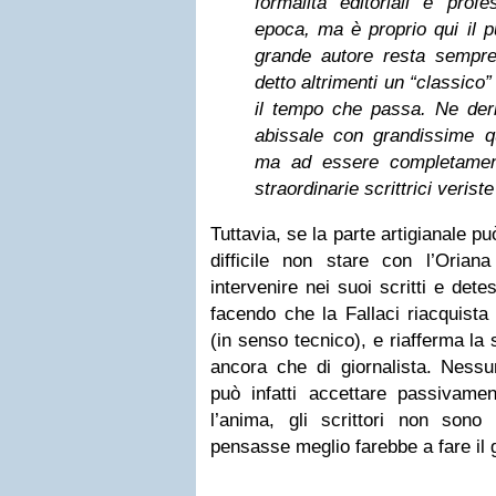
formalità editoriali e profe
epoca, ma è proprio qui il pu
grande autore resta sempr
detto altrimenti un “classico
il tempo che passa. Ne der
abissale con grandissime qu
ma ad essere completamen
straordinarie scrittrici veris
Tuttavia, se la parte artigianale può
difficile non stare con l’Oria
intervenire nei suoi scritti e detest
facendo che la Fallaci riacquista
(in senso tecnico), e riafferma la 
ancora che di giornalista. Nessu
può infatti accettare passivamen
l’anima, gli scrittori non son
pensasse meglio farebbe a fare il