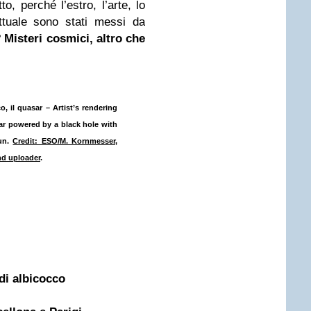
to, perché l’estro, l’arte, lo
llettuale sono stati messi da
?
Misteri cosmici, altro che
, il quasar – Artist’s rendering
ar powered by a black hole with
Sun.
Credit: ESO/M. Kornmesser,
nd uploader
.
 di albicocco