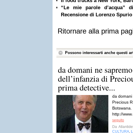
Il food trucks a New York, Bar
“Le mie parole d’acqua” di
Recensione di Lorenzo Spurio
Ritornare alla prima pag
Possono interessarti anche questi art
da domani ne sapremo 
dell’infanzia di Preci
prima detective...
da domani n
Precious R
Botswana. 
http://www
seguito
Da
Atlantidel
CULTURA
L
,