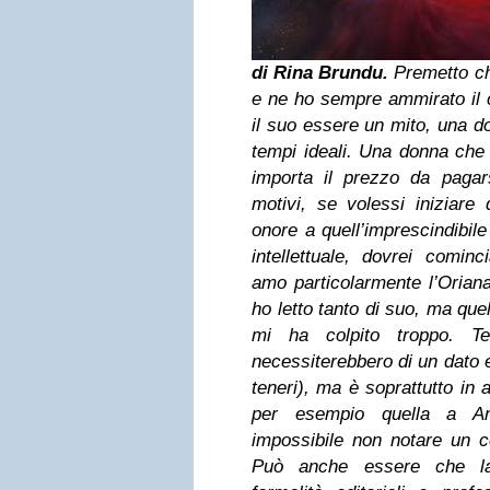
di Rina Brundu.
Premetto ch
e ne ho sempre ammirato il c
il suo essere un mito, una do
tempi ideali. Una donna che 
importa il prezzo da pagars
motivi, se volessi iniziare
onore a quell’imprescindibile
intellettuale, dovrei comin
amo particolarmente l’Oriana 
ho letto tanto di suo, ma que
mi ha colpito troppo. Te
necessiterebbero di un dato 
teneri), ma è soprattutto in 
per esempio quella a And
impossibile non notare un ce
Può anche essere che la s