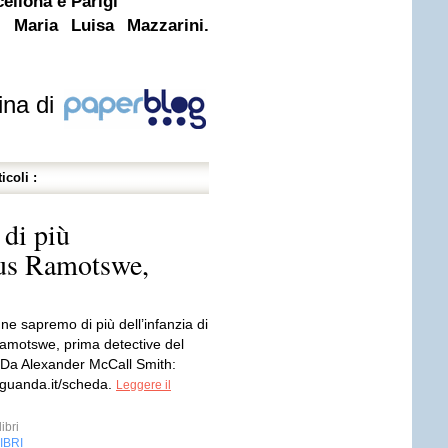
cellona e Parigi
 Maria Luisa Mazzarini.
ina di
icoli :
di più
ous Ramotswe,
e sapremo di più dell’infanzia di
amotswe, prima detective del
Da Alexander McCall Smith:
.guanda.it/scheda.
Leggere il
ibri
IBRI