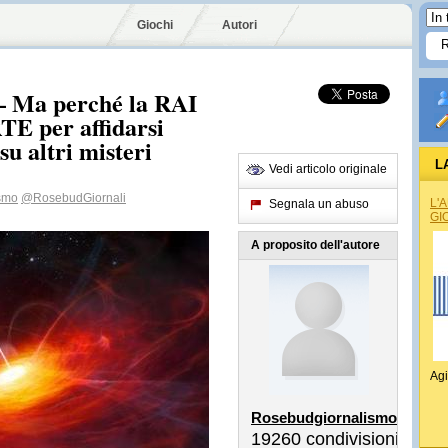
Giochi
Autori
– Ma perché la RAI
E per affidarsi
su altri misteri
L
Vedi articolo originale
smo
@RosebudGiornali
L'
Segnala un abuso
GI
A proposito dell'autore
Agi
Rosebudgiornalismo
19260
condivisioni