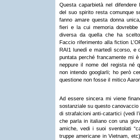
Questa caparbietà nel difendere le
del suo spirito resta comunque so
fanno amare questa donna unica, 
fieri e la cui memoria dovrebbe
diversa da quella che ha scelt
Faccio riferimento alla fiction L
RAI1 lunedì e martedì scorso, e d
puntata perché francamente mi è 
neppure il nome del regista né q
non intendo googlarli; ho però c
questione non fosse il mitico Aaro
Ad essere sincera mi viene financh
sostanziale su questo canovaccio c
di strafalcioni anti-catartici (vedi 
che parla in italiano con una gio
amiche, vedi i suoi sventolati “c
truppe americane in Vietnam, etc)