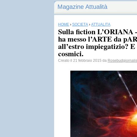
Magazine Attualità
HOME
›
SOCIETÀ
›
ATTUALITÀ
Sulla fiction L’ORIANA 
ha messo l’ARTE da pART
all’estro impiegatizio? E 
cosmici.
Creato il 21 febbraio 2015 da
Rosebudgiornali