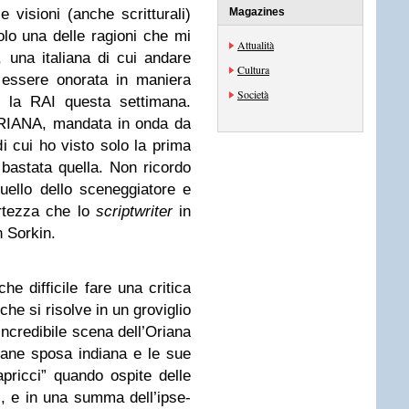
 visioni (anche scritturali)
Magazines
lo una delle ragioni che mi
Attualità
una italiana di cui andare
Cultura
 essere onorata in maniera
Società
o la RAI questa settimana.
’ORIANA, mandata in onda da
i cui ho visto solo la prima
bastata quella. Non ricordo
uello dello sceneggiatore e
ertezza che lo
scriptwriter
in
n Sorkin.
e difficile fare una critica
he si risolve in un groviglio
l’incredibile scena dell’Oriana
vane sposa indiana e le sue
apricci” quando ospite delle
, e in una summa dell’ipse-