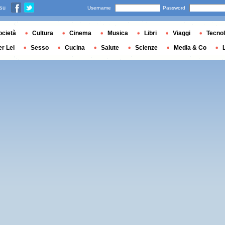
 su
Username
Password
ocietà
Cultura
Cinema
Musica
Libri
Viaggi
Tecnol
er Lei
Sesso
Cucina
Salute
Scienze
Media & Co