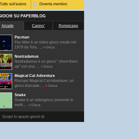
Tutto sull'autore
Diventa membro
 GIOCHI SU PAPERBLOG
Arcade
Casino'
Rompicapo
Pacman
Pac-Man é un video gioco creato nel
1979 da Toru......
Gioca
Nostradamus
Nostradamus è un gioco " shoot them
up" con una......
Gioca
Magical Cat Adventure
Riscopri Magical Cat Adventure, un
gioco d'arcade......
Gioca
Snake
Snake è un videogioco presente in
molti......
Gioca
Scopri lo spazio giochi di