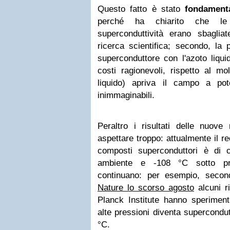
Questo fatto è stato
fondament
perché ha chiarito che le 
superconduttività erano sbagliat
ricerca scientifica; secondo, la p
superconduttore con l'azoto liqui
costi ragionevoli, rispetto al mo
liquido) apriva il campo a pote
inimmaginabili.
Peraltro i risultati delle nuove
aspettare troppo: attualmente il r
composti superconduttori è di 
ambiente e -108 °C sotto pr
continuano: per esempio, sec
Nature lo scorso agosto
alcuni r
Planck Institute hanno speriment
alte pressioni diventa supercondut
°C.