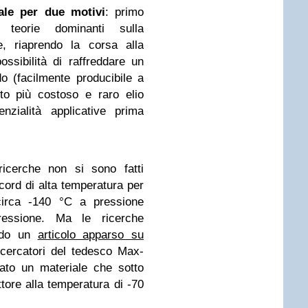
ale per due motivi
: primo
teorie dominanti sulla
e, riaprendo la corsa alla
ossibilità di raffreddare un
do (facilmente producibile a
lto più costoso e raro elio
nzialità applicative prima
 ricerche non si sono fatti
ecord di alta temperatura per
circa -140 °C a pressione
essione. Ma le ricerche
ondo un
articolo apparso su
icercatori del tedesco Max-
ato un materiale che sotto
tore alla temperatura di -70