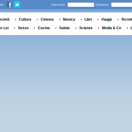
 su
Username
Password
ocietà
Cultura
Cinema
Musica
Libri
Viaggi
Tecnol
er Lei
Sesso
Cucina
Salute
Scienze
Media & Co