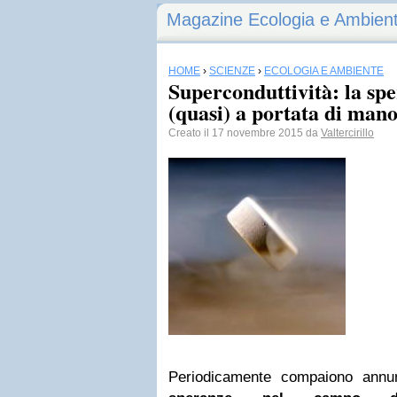
Magazine Ecologia e Ambien
HOME
›
SCIENZE
›
ECOLOGIA E AMBIENTE
Superconduttività: la sp
(quasi) a portata di man
Creato il 17 novembre 2015 da
Valtercirillo
Periodicamente compaiono ann