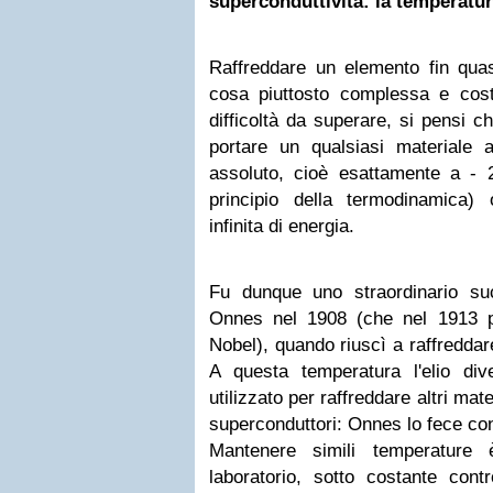
superconduttività: la temperatu
Raffreddare un elemento fin quas
cosa piuttosto complessa e costo
difficoltà da superare, si pensi c
portare un qualsiasi materiale a
assoluto, cioè esattamente a - 2
principio della termodinamica)
infinita di energia.
Fu dunque uno straordinario su
Onnes nel 1908 (che nel 1913 per
Nobel), quando riuscì a raffreddare
A questa temperatura l'elio di
utilizzato per raffreddare altri mate
superconduttori: Onnes lo fece con
Mantenere simili temperature 
laboratorio, sotto costante cont