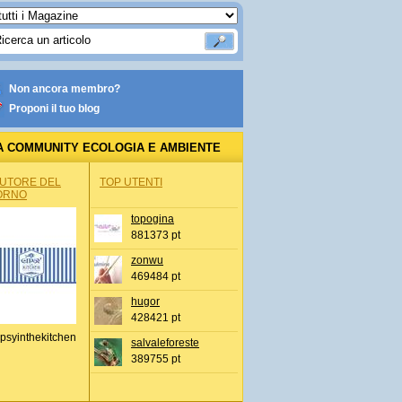
Non ancora membro?
Proponi il tuo blog
A COMMUNITY ECOLOGIA E AMBIENTE
AUTORE DEL
TOP UTENTI
ORNO
topogina
881373 pt
zonwu
469484 pt
hugor
428421 pt
psyinthekitchen
salvaleforeste
389755 pt