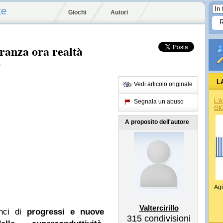
te
Giochi
Autori
eranza ora realtà
o
L
Vedi articolo originale
L'
Segnala un abuso
GI
A proposito dell'autore
Agi
Valtercirillo
unci di
progressi e nuove
315
condivisioni