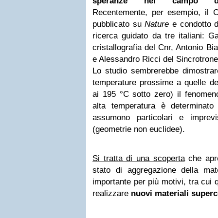
speranze nel campo dell
Recentemente, per esempio, il Cn
pubblicato su
Nature
e condotto d
ricerca guidato da tre italiani: G
cristallografia del Cnr, Antonio 
e Alessandro Ricci del Sincrotron
Lo studio sembrerebbe dimostrare
temperature prossime a quelle dell
ai 195 °C sotto zero) il fenomeno
alta temperatura è determinato d
assumono particolari e imprevis
(geometrie non euclidee).
Si tratta di una scoperta
che apre
stato di aggregazione della mate
importante per più motivi, tra cui qu
realizzare
nuovi materiali superc