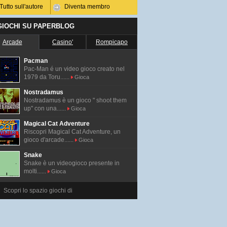
Tutto sull'autore
Diventa membro
 GIOCHI SU PAPERBLOG
Arcade
Casino'
Rompicapo
Pacman
Pac-Man é un video gioco creato nel
1979 da Toru......
Gioca
Nostradamus
Nostradamus è un gioco " shoot them
up" con una......
Gioca
Magical Cat Adventure
Riscopri Magical Cat Adventure, un
gioco d'arcade......
Gioca
Snake
Snake è un videogioco presente in
molti......
Gioca
Scopri lo spazio giochi di