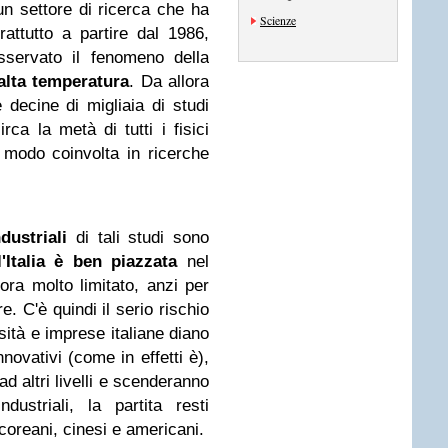
un settore di ricerca che ha
Scienze
attutto a partire dal 1986,
sservato il fenomeno della
alta temperatura
. Da allora
e decine di migliaia di studi
rca la metà di tutti i fisici
 modo coinvolta in ricerche
dustriali
di tali studi sono
l'Italia è ben piazzata
nel
ora molto limitato, anzi per
e. C'è quindi il serio rischio
rsità e imprese italiane diano
innovativi (come in effetti è),
ad altri livelli e scenderanno
ustriali, la partita resti
coreani, cinesi e americani.