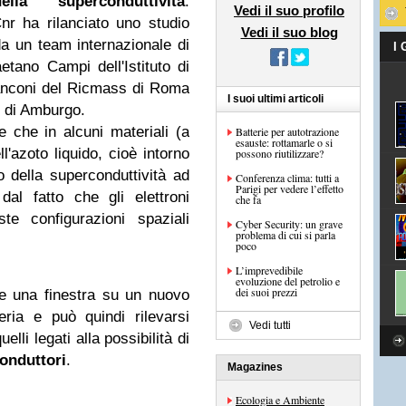
a superconduttività
.
Vedi il suo profilo
r ha rilanciato uno studio
Vedi il suo blog
a un team internazionale di
I
aetano Campi dell'Istituto di
Bianconi del Ricmass di Roma
I suoi ultimi articoli
e di Amburgo.
 che in alcuni materiali (a
Batterie per autotrazione
esauste: rottamarle o si
'azoto liquido, cioè intorno
possono riutilizzare?
 della superconduttività ad
Conferenza clima: tutti a
Parigi per vedere l’effetto
al fatto che gli elettroni
che fa
te configurazioni spaziali
Cyber Security: un grave
problema di cui si parla
poco
L’imprevedibile
evoluzione del petrolio e
dei suoi prezzi
 una finestra su un nuovo
ria e può quindi rilevarsi
Vedi tutti
elli legati alla possibilità di
onduttori
.
Magazines
Ecologia e Ambiente