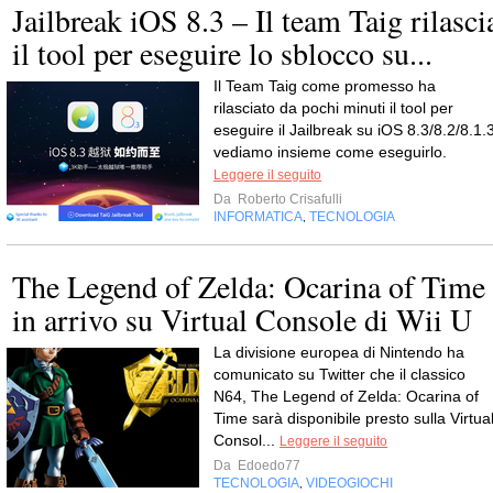
Jailbreak iOS 8.3 – Il team Taig rilasci
il tool per eseguire lo sblocco su...
Il Team Taig come promesso ha
rilasciato da pochi minuti il tool per
eseguire il Jailbreak su iOS 8.3/8.2/8.1.3
vediamo insieme come eseguirlo.
Leggere il seguito
Da
Roberto Crisafulli
INFORMATICA
TECNOLOGIA
,
The Legend of Zelda: Ocarina of Time
in arrivo su Virtual Console di Wii U
La divisione europea di Nintendo ha
comunicato su Twitter che il classico
N64, The Legend of Zelda: Ocarina of
Time sarà disponibile presto sulla Virtua
Consol...
Leggere il seguito
Da
Edoedo77
TECNOLOGIA
VIDEOGIOCHI
,