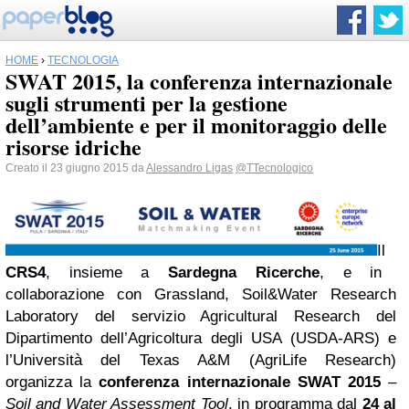
HOME
›
TECNOLOGIA
SWAT 2015, la conferenza internazionale
sugli strumenti per la gestione
dell’ambiente e per il monitoraggio delle
risorse idriche
Creato il 23 giugno 2015 da
Alessandro Ligas
@TTecnologico
Il
CRS4
, insieme a
Sardegna
Ricerche
, e in
collaborazione con Grassland, Soil&Water Research
Laboratory del servizio Agricultural Research del
Dipartimento dell’Agricoltura degli USA (USDA-ARS) e
l’Università del Texas A&M (AgriLife Research)
organizza la
conferenza internazionale SWAT 2015
–
Soil and Water Assessment Tool
, in programma dal
24 al