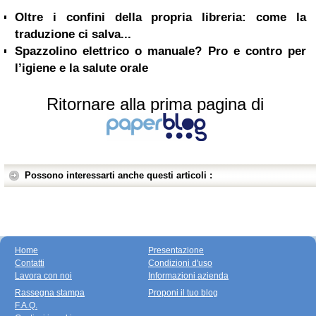
Oltre i confini della propria libreria: come la
traduzione ci salva...
Spazzolino elettrico o manuale? Pro e contro per
l’igiene e la salute orale
Ritornare alla prima pagina di
Possono interessarti anche questi articoli :
Home
Presentazione
Contatti
Condizioni d'uso
Lavora con noi
Informazioni azienda
Rassegna stampa
Proponi il tuo blog
F.A.Q.