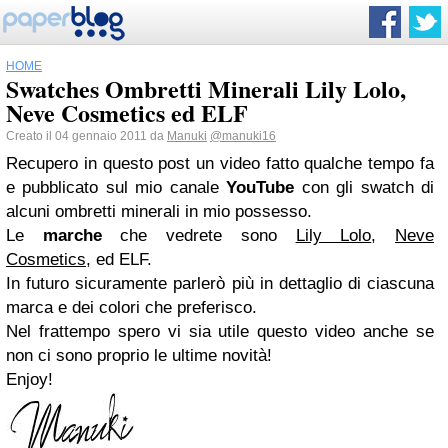
HOME
Swatches Ombretti Minerali Lily Lolo,
Neve Cosmetics ed ELF
Creato il 04 gennaio 2011 da
Manuki
@manuki16
Recupero in questo post un video fatto qualche tempo fa
e pubblicato sul mio canale
YouTube
con gli swatch di
alcuni ombretti minerali in mio possesso.
Le
marche
che vedrete sono
Lily Lolo
,
Neve
Cosmetics
, ed ELF.
In futuro sicuramente parlerò più in dettaglio di ciascuna
marca e dei colori che preferisco.
Nel frattempo spero vi sia utile questo video anche se
non ci sono proprio le ultime novità!
Enjoy!