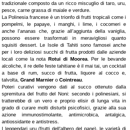
tradizionale composto da un ricco miscuglio di taro, uru,
pesce, carne grassa di maiale e verdure.
La Polinesia francese è un trionfo di frutti tropicali come i
pompelmi, le papaye, i manghi, i lime, i cocomeri e
anche l’ananas che, grazie all’aggiunta della vaniglia,
possono essere trasformati in meravigliosi quanto
squisiti dessert. Le Isole di Tahiti sono famosei anche
per i loro deliziosi succhi di frutta prodotti dalle aziende
locali come la nota
Rotui di Moorea
. Per le bevande
alcoliche, il re delle feste tahitiane è il mai tai, un cocktail
a base di rum, succo di frutta, liquore al cocco e,
talvolta,
Grand Marnier
o
Cointreau
.
Poteri curativi vengono dati al succo ottenuto dalla
spremitura del frutto del Noni: secondo i polinesiani, si
tratterebbe di un vero e proprio elisir di lunga vita in
grado di curare molti disturbi psicofisici, grazie alla sua
azione immunostimolante, antimicrobica, antalgica,
antiossidante e antistress.
I leggendari uru (frutti dell'albero del pane), le varietà di