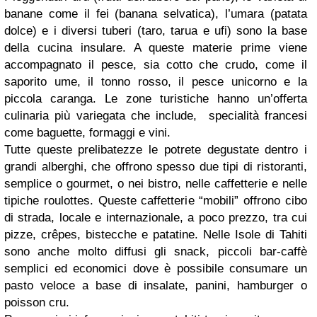
banane come il fei (banana selvatica), l’umara (patata
dolce) e i diversi tuberi (taro, tarua e ufi) sono la base
della cucina insulare. A queste materie prime viene
accompagnato il pesce, sia cotto che crudo, come il
saporito ume, il tonno rosso, il pesce unicorno e la
piccola caranga. Le zone turistiche hanno un’offerta
culinaria più variegata che include, specialità francesi
come baguette, formaggi e vini.
Tutte queste prelibatezze le potrete degustate dentro i
grandi alberghi, che offrono spesso due tipi di ristoranti,
semplice o gourmet, o nei bistro, nelle caffetterie e nelle
tipiche roulottes. Queste caffetterie “mobili” offrono cibo
di strada, locale e internazionale, a poco prezzo, tra cui
pizze, crêpes, bistecche e patatine. Nelle Isole di Tahiti
sono anche molto diffusi gli snack, piccoli bar-caffè
semplici ed economici dove è possibile consumare un
pasto veloce a base di insalate, panini, hamburger o
poisson cru.