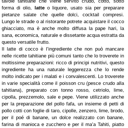
tavole tahitiane che viene servito crudo, cotto, sotto
forma di olio,
latte
o liquore, usato sia per preparare
pietanze salate che quelle dolci, cocktail compresi.
Lungo le strade o al ristorante potrete acquistare il cocco
ghiacciato, ma è anche molto diffusa la pape hari, la
sana, economica, naturale e dissetante acqua estratta da
questo versatile frutto.
Il latte di cocco è l’ingrediente che non può mancare
nelle ricette tahitiane più comuni tanto che lo troverete in
moltissime preparazioni: ricco di principi nutritivi, questo
ingrediente ha una naturale leggerezza che lo rende
molto indicato per i malati e i convalescenti. Lo troverete
in varie specialità come il poisson cru (pesce crudo alla
tahitiana), preparato con tonno rosso, cetriolo, lime,
cipolla, prezzemolo, sale e pepe. Viene utilizzato anche
per la preparazione del pollo fafa, un insieme di petti di
pollo cotti con foglie di taro, cipolle, zenzero, lime, brodo,
per il poé di banane, un dolce realizzato con banane,
farina di manioca e zucchero e per il ma’a Tahiti, piatto