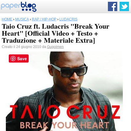
HOME
›
MUSICA
›
RAP / HIP-HOP
›
LUDACRIS
Taio Cruz ft. Ludacris "Break Your
Heart" [Official Video + Testo +
Traduzione + Materiale Extra]
Creato il 24 giugno 2010 da
Gugolmen
Save