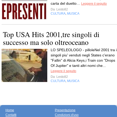
carta del duetto…
Leggere il seguito
Da
Lesto82
CULTURA
MUSICA
,
Top USA Hits 2001,tre singoli di
successo ma solo oltreoceano
LO SPELEOLOGO - pilloleNel 2001 tra i
singoli piu' venduti negli States c'erano
"Fallin" di Alicia Keys,i Train con "Drops
Of Jupiter" e tanti altri nomi che...
Leggere il seguito
Da
Lesto82
CULTURA
MUSICA
,
Home
Presentazione
Contatti
Condizioni d'uso