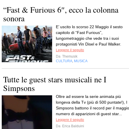
“Fast & Furious 6″, ecco la colonna
sonora
E’ uscito lo scorso 22 Maggio il sesto
capitolo di “Fast Furious”,
lungometraggio che vede tra i suoi
protagonisti Vin Disel e Paul Walker.
Leggere il seguito
Da
Themusik
CULTURA
MUSICA
,
Tutte le guest stars musicali ne I
Simpsons
Oltre ad essere la serie animata piú
longeva della Tv (più di 500 puntate!), I
Simpsons battono il record per il maggio
numero di apparizioni di guest star...
Leggere il seguito
Da
Erica Balduini