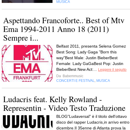
MUSICA
Aspettando Francoforte.. Best of Mtv
Ema 1994-2011 Anno 18 (2011)
Sempre i...
Belfast 2011, presenta Selena Gomez
Best Song: Lady Gaga "Born this
way"Best Male: Justin BieberBest
Female: Lady GaGaBest Pop: Justin
BieberBest New Act:...
Leggere il seguito
Da
Babemmusic
CONCERTI E FESTIVAL
MUSICA
,
Ludacris feat. Kelly Rowland -
Representin - Video Testo Traduzione
BLOG"Ludaversal" è il titolo dell'ottavo
disco del rapper Ludacris,in arrivo entro
dicembre.Il 35enne di Atlanta prova la