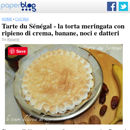
HOME
›
CUCINA
Tarte du Sénégal - la torta meringata con
ripieno di crema, banane, noci e datteri
Da
Resyrm
Save