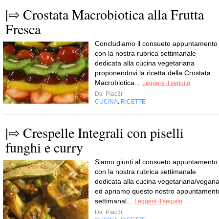
|⇨ Crostata Macrobiotica alla Frutta
Fresca
Concludiamo il consueto appuntamento
con la nostra rubrica settimanale
dedicata alla cucina vegetariana
proponendovi la ricetta della Crostata
Macrobiotica...
Leggere il seguito
Da
Piac3r
CUCINA
RICETTE
,
|⇨ Crespelle Integrali con piselli
funghi e curry
Siamo giunti al consueto appuntamento
con la nostra rubrica settimanale
dedicata alla cucina vegetariana/vegan
ed apriamo questo nostro appuntament
settimanal...
Leggere il seguito
Da
Piac3r