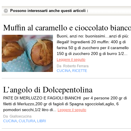
Possono interessarti anche questi articoli :
Muffin al caramello e cioccolato bianc
Buoni, anzi no: buonissimi…anzi di più:
illegali! Ingredienti 20 muffin: 400 g di
farina 50 g di zucchero per il caramello
150 g di zucchero 200 g di burro 1/2...
Leggere il seguito
Da
Roberto Ferrara
CUCINA
RICETTE
,
L’angolo di Dolcepentolina
PATE DI MERLUZZO E FAGIOLI BIANCHI per 4 persone 200 gr di
filetti di Merluzzo,200 gr di fagioli di Spagna sgocciolati,aglio, 6
pomodori secchi,1/2 litro di...
Leggere il seguito
Da
Gialloecucina
CUCINA
CULTURA
LIBRI
,
,