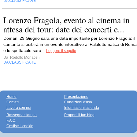
DA CLASSIFICARE
Lorenzo Fragola, evento al cinema in
attesa del tour: date dei concerti e...
Domani 29 Giugno sarà una data importante per Lorenzo Fragola: il
cantante si esibirà in un evento interattivo al Palalottomatica di Roma
e lo spettacolo sarà...
Leggere il seguito
Da
Rodolfo Monacelli
DA CLASSIFICARE
Home
Presentazione
Contatti
Condizioni d'uso
Lavora con noi
Informazioni azienda
Rassegna stampa
Proponi il tuo blog
F.A.Q.
Gestisci i cookie