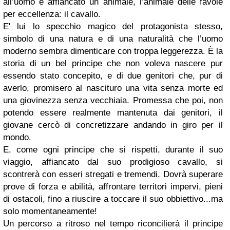
all’uomo è affiancato un animale, l’animale delle favole
per eccellenza: il cavallo.
E' lui lo specchio magico del protagonista stesso,
simbolo di una natura e di una naturalità che l’uomo
moderno sembra dimenticare con troppa leggerezza. È la
storia di un bel principe che non voleva nascere pur
essendo stato concepito, e di due genitori che, pur di
averlo, promisero al nascituro una vita senza morte ed
una giovinezza senza vecchiaia. Promessa che poi, non
potendo essere realmente mantenuta dai genitori, il
giovane cercò di concretizzare andando in giro per il
mondo.
E, come ogni principe che si rispetti, durante il suo
viaggio, affiancato dal suo prodigioso cavallo, si
scontrerà con esseri stregati e tremendi. Dovrà superare
prove di forza e abilità, affrontare territori impervi, pieni
di ostacoli, fino a riuscire a toccare il suo obbiettivo...ma
solo momentaneamente!
Un percorso a ritroso nel tempo riconcilierà il principe