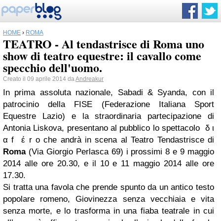
HOME
›
ROMA
TEATRO - Al tendastrisce di Roma uno
show di teatro equestre: il cavallo come
specchio dell'uomo.
Creato il 09 aprile 2014 da
Andreakur
In prima assoluta nazionale, Sabadi & Syanda, con il
patrocinio della FISE (Federazione Italiana Sport
Equestre Lazio) e la straordinaria partecipazione di
Antonia Liskova, presentano al pubblico lo spettacolo δ ι
α f έ r o che andrà in scena al Teatro Tendastrisce di
Roma
(Via Giorgio Perlasca 69) i prossimi 8 e 9 maggio
2014 alle ore 20.30, e il 10 e 11 maggio 2014 alle ore
17.30.
Si tratta una favola che prende spunto da un antico testo
popolare romeno, Giovinezza senza vecchiaia e vita
senza morte, e lo trasforma in una fiaba teatrale in cui