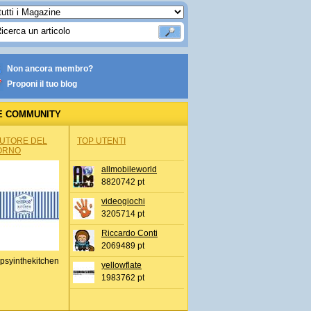
Non ancora membro?
Proponi il tuo blog
E COMMUNITY
AUTORE DEL
TOP UTENTI
ORNO
allmobileworld
8820742 pt
videogiochi
3205714 pt
Riccardo Conti
2069489 pt
psyinthekitchen
yellowflate
1983762 pt