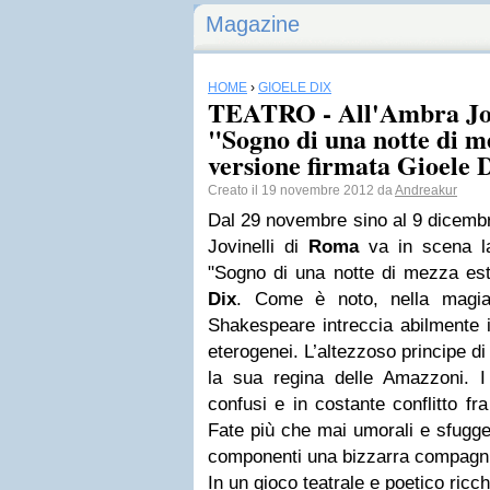
Magazine
HOME
›
GIOELE DIX
TEATRO - All'Ambra Jov
"Sogno di una notte di m
versione firmata Gioele D
Creato il 19 novembre 2012 da
Andreakur
Dal 29 novembre sino al 9 dicembr
Jovinelli di
Roma
va in scena l
"Sogno di una notte di mezza est
Dix
. Come è noto, nella magia
Shakespeare intreccia abilmente i
eterogenei. L’altezzoso principe di
la sua regina delle Amazzoni. I 
confusi e in costante conflitto fra
Fate più che mai umorali e sfuggen
componenti una bizzarra compagni
In un gioco teatrale e poetico ricch