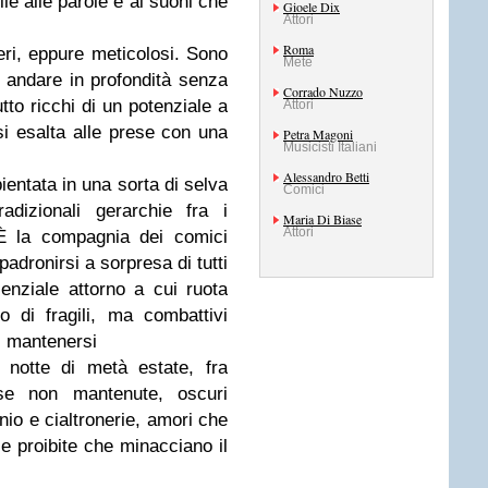
ile alle parole e ai suoni che
Gioele Dix
Attori
Roma
beri, eppure meticolosi. Sono
Mete
o andare in profondità senza
Corrado Nuzzo
to ricchi di un potenziale a
Attori
 si esalta alle prese con una
Petra Magoni
Musicisti Italiani
Alessandro Betti
entata in una sorta di selva
Comici
radizionali gerarchie fra i
Maria Di Biase
Attori
 È la compagnia dei comici
padronirsi a sorpresa di tutti
senziale attorno a cui ruota
o di fragili, ma combattivi
di mantenersi
 notte di metà estate, fra
se non mantenute, oscuri
nio e cialtronerie, amori che
e proibite che minacciano il