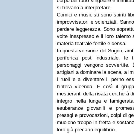
corpo del tutto singolare e inimitab
si trovano a interpretare.
Comici e musicisti sono spiriti li
improvvisatori e scienziati. Sann
perdere leggerezza. Sono soprattut
volte inespresso e il loro talento
materia teatrale fertile e densa.
In questa versione del Sogno, ambi
periferica post industriale, le t
personaggi vengono sovvertite.
artigiani a dominare la scena, a im
i ruoli e a diventare il perno es
l’intera vicenda. E così il grupp
mestieranti della risata cercherà 
integro nella lunga e famigerata
esuberanze giovanili e promes
presagi e provocazioni, colpi di ge
muoiono troppo in fretta e sostanz
loro già precario equilibrio.