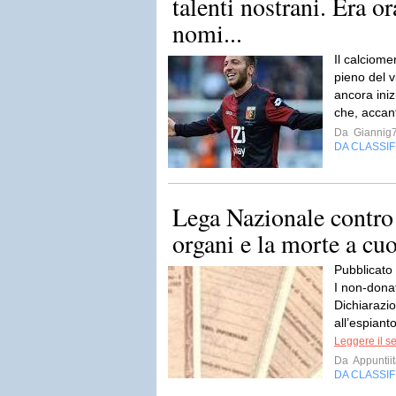
talenti nostrani. Era o
nomi...
Il calciome
pieno del v
ancora iniz
che, accan
Da
Giannig
DA CLASSI
Lega Nazionale contro
organi e la morte a cuo
Pubblicato
I non-dona
Dichiarazi
all’espianto
Leggere il s
Da
Appuntiit
DA CLASSI