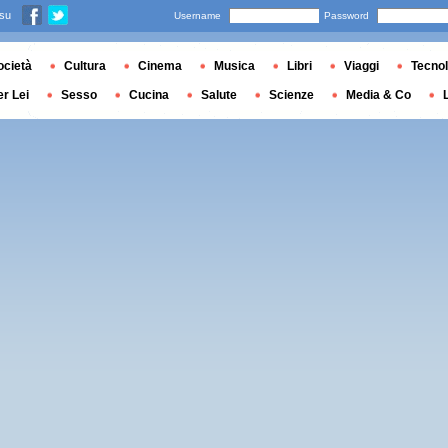
 su
Username
Password
ocietà
Cultura
Cinema
Musica
Libri
Viaggi
Tecnol
er Lei
Sesso
Cucina
Salute
Scienze
Media & Co