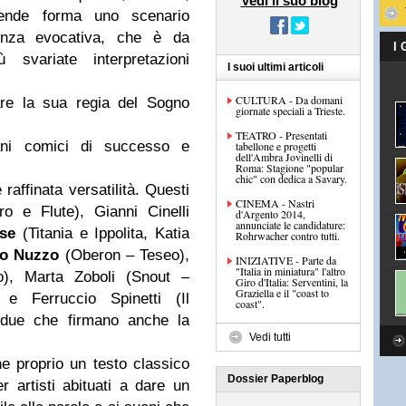
Vedi il suo blog
rende forma uno scenario
otenza evocativa, che è da
I
svariate interpretazioni
I suoi ultimi articoli
CULTURA - Da domani
are la sua regia del Sogno
giornate speciali a Trieste.
TEATRO - Presentati
ani comici di successo e
tabellone e progetti
dell'Ambra Jovinelli di
Roma: Stagione "popular
chic" con dedica a Savary.
raffinata versatilità. Questi
CINEMA - Nastri
o e Flute), Gianni Cinelli
d'Argento 2014,
annunciate le candidature:
ase
(Titania e Ippolita, Katia
Rohrwacher contro tutti.
o Nuzzo
(Oberon – Teseo),
INIZIATIVE - Parte da
"Italia in miniatura" l'altro
o), Marta Zoboli (Snout –
Giro d'Italia: Serventini, la
Graziella e il "coast to
e Ferruccio Spinetti (Il
coast".
i due che firmano anche la
Vedi tutti
e proprio un testo classico
Dossier Paperblog
r artisti abituati a dare un