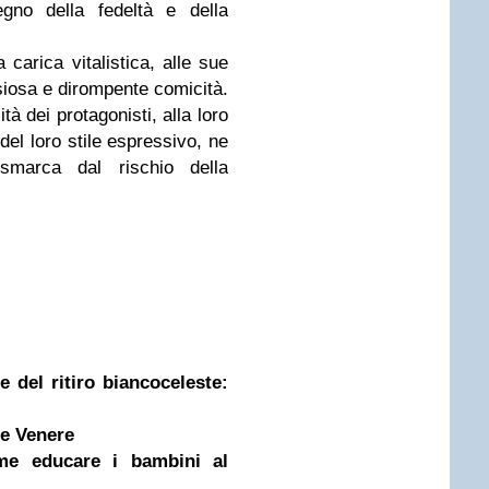
gno della fedeltà e della
 carica vitalistica, alle sue
siosa e dirompente comicità.
tà dei protagonisti, alla loro
à del loro stile espressivo, ne
 smarca dal rischio della
 del ritiro biancoceleste:
 e Venere
ome educare i bambini al