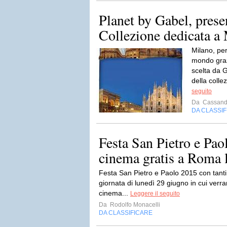
Planet by Gabel, pres
Collezione dedicata a
Milano, per
mondo graz
scelta da 
della colle
seguito
Da
Cassand
DA CLASSI
Festa San Pietro e Pao
cinema gratis a Roma 
Festa San Pietro e Paolo 2015 con tanti 
giornata di lunedì 29 giugno in cui verr
cinema...
Leggere il seguito
Da
Rodolfo Monacelli
DA CLASSIFICARE