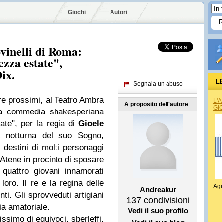
Giochi
Autori
inelli di Roma:
ezza estate",
ix.
L
Segnala un abuso
e prossimi, al Teatro Ambra
L'
A proposito dell'autore
GI
a commedia shakesperiana
ate", per la regia di
Gioele
 notturna del suo Sogno,
 destini di molti personaggi
 Atene in procinto di sposare
quattro giovani innamorati
 loro. Il re e la regina delle
Agi
Andreakur
ti. Gli sprovveduti artigiani
137
condivisioni
a amatoriale.
Vedi il suo profilo
issimo di equivoci, sberleffi,