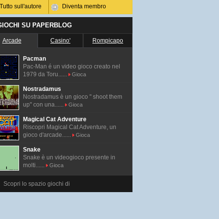
Tutto sull'autore
Diventa membro
 GIOCHI SU PAPERBLOG
Arcade
Casino'
Rompicapo
Pacman
Pac-Man é un video gioco creato nel
1979 da Toru......
Gioca
Nostradamus
Nostradamus è un gioco " shoot them
up" con una......
Gioca
Magical Cat Adventure
Riscopri Magical Cat Adventure, un
gioco d'arcade......
Gioca
Snake
Snake è un videogioco presente in
molti......
Gioca
Scopri lo spazio giochi di