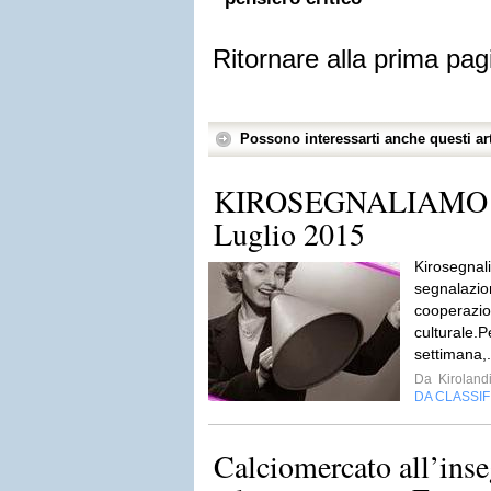
Ritornare alla prima pag
Possono interessarti anche questi art
KIROSEGNALIAMO 29
Luglio 2015
Kirosegnal
segnalazion
cooperazio
culturale.P
settimana,.
Da
Kiroland
DA CLASSI
Calciomercato all’inse