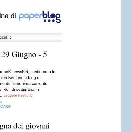
ina di
icoli :
 Giugno - 5
iamoK-newsKiri, continuano le
i in Kirolandia blog di
ne dell'omonima corrente
er voi, di settimana in
..
Leggere il seguito
ia
FICARE
gna dei giovani