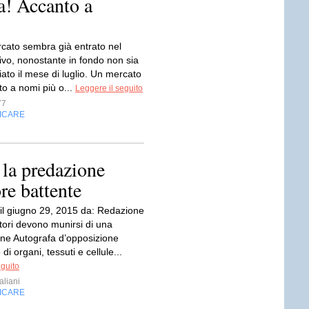
ra! Accanto a
rcato sembra già entrato nel
ivo, nonostante in fondo non sia
iato il mese di luglio. Un mercato
to a nomi più o...
Leggere il seguito
77
FICARE
 la predazione
re battente
 il giugno 29, 2015 da: Redazione
tori devono munirsi di una
one Autografa d’opposizione
 di organi, tessuti e cellule...
eguito
aliani
FICARE