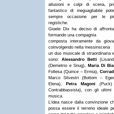
allusioni e colpi di scena, p
fantastico di ineguagliabile p
sempre occasione per le più 
registiche.
Gioele Dix ha deciso di affront
formando una compagnia
composta interamente da giov
coinvolgendo nella messinscena
un duo musicale di straordinaria e 
sono:
Alessandro Betti
(Lisandr
(Demetrio e Snug),
Maria Di Bi
Follesa (Quince – Ermia),
Corrad
Marco Silvestri (Bottom – Ege
Elena),
Petra Magoni
(Puck) 
Contrabbassista), con gli ultim
musica.
L’idea nasce dalla convinzione ch
possa essere il terreno ideale pe