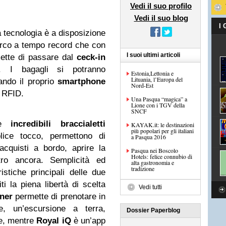
Vedi il suo profilo
Vedi il suo blog
I
la tecnologia è a disposizione
barco a tempo record che con
I suoi ultimi articoli
mette di passare dal
ceck-in
. I bagagli si potranno
Estonia,Lettonia e
Lituania, l’Europa del
zando il proprio
smartphone
Nord-Est
a RFID.
Una Pasqua “magica” a
Lione con i TGV della
SNCF
re
incredibili braccialetti
KAYAK.it: le destinazioni
più popolari per gli italiani
ce tocco, permettono di
a Pasqua 2016
 acquisti a bordo, aprire la
Pasqua nei Boscolo
Hotels: felice connubio di
tro ancora. Semplicità ed
alta gastronomia e
tradizione
istiche principali delle due
i la piena libertà di scelta
Vedi tutti
ner
permette di prenotare in
te, un’escursione a terra,
Dossier Paperblog
e, mentre
Royal iQ
è un’app