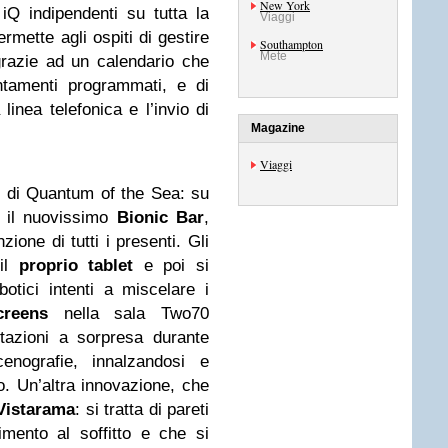
New York
iQ indipendenti su tutta la
Viaggi
rmette agli ospiti di gestire
Southampton
Mete
 grazie ad un calendario che
ntamenti programmati, e di
linea telefonica e l’invio di
Magazine
Viaggi
o di Quantum of the Sea: su
o il nuovissimo
Bionic Bar
,
zione di tutti i presenti. Gli
 il
proprio tablet
e poi si
botici intenti a miscelare i
creens
nella sala Two70
ntazioni a sorpresa durante
enografie, innalzandosi e
o. Un’altra innovazione, che
Vistarama
: si tratta di pareti
mento al soffitto e che si