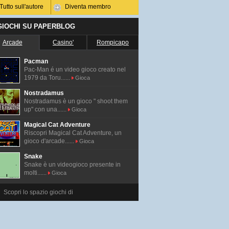
Tutto sull'autore
Diventa membro
 GIOCHI SU PAPERBLOG
Arcade
Casino'
Rompicapo
Pacman
Pac-Man é un video gioco creato nel
1979 da Toru......
Gioca
Nostradamus
Nostradamus è un gioco " shoot them
up" con una......
Gioca
Magical Cat Adventure
Riscopri Magical Cat Adventure, un
gioco d'arcade......
Gioca
Snake
Snake è un videogioco presente in
molti......
Gioca
Scopri lo spazio giochi di