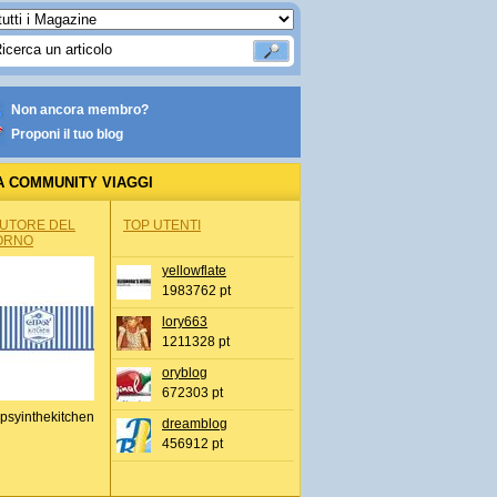
Non ancora membro?
Proponi il tuo blog
A COMMUNITY VIAGGI
AUTORE DEL
TOP UTENTI
ORNO
yellowflate
1983762 pt
lory663
1211328 pt
oryblog
672303 pt
psyinthekitchen
dreamblog
456912 pt