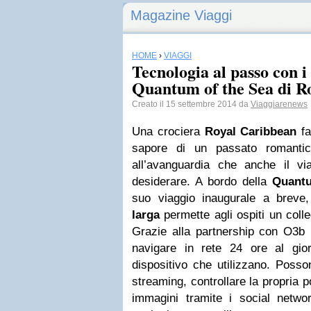
Magazine Viaggi
HOME
›
VIAGGI
Tecnologia al passo con i
Quantum of the Sea di R
Creato il 15 settembre 2014 da
Viaggiarenews
Una crociera
Royal Caribbean
fa
sapore di un passato romantic
all’avanguardia che anche il vi
desiderare. A bordo della
Quant
suo viaggio inaugurale a breve
larga
permette agli ospiti un coll
Grazie alla partnership con O3b 
navigare in rete 24 ore al gio
dispositivo che utilizzano. Posson
streaming, controllare la propria p
immagini tramite i social netwo