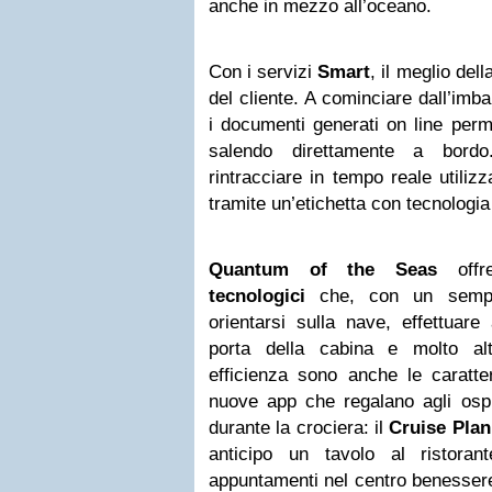
anche in mezzo all’oceano.
Con i servizi
Smart
, il meglio del
del cliente. A cominciare dall’im
i documenti generati on line per
salendo direttamente a bordo
rintracciare in tempo reale utiliz
tramite un’etichetta con tecnologi
Quantum of the Seas
off
tecnologici
che, con un sempli
orientarsi sulla nave, effettuare
porta della cabina e molto al
efficienza sono anche le caratter
nuove app che regalano agli ospit
durante la crociera: il
Cruise Plan
anticipo un tavolo al ristoran
appuntamenti nel centro benesser