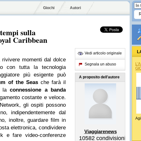
Giochi
Autori
 tempi sulla
oyal Caribbean
L
Vedi articolo originale
 rivivere momenti dal dolce
L'
Segnala un abuso
o con tutta la tecnologia
GI
aggiatore più esigente può
A proposito dell'autore
um of the Seas
che farà il
, la
connessione a banda
egamento costante e veloce.
Network, gli ospiti possono
rno, indipendentemente dal
Agi
o, inoltre, guardare film in
osta elettronica, condividere
Viaggiarenews
rk e fare video-conferenze
10582
condivisioni