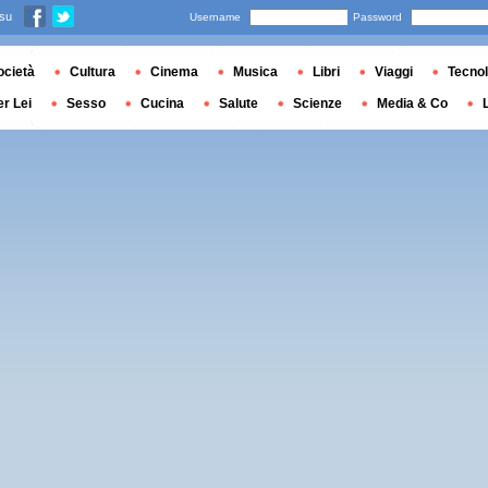
 su
Username
Password
ocietà
Cultura
Cinema
Musica
Libri
Viaggi
Tecnol
er Lei
Sesso
Cucina
Salute
Scienze
Media & Co