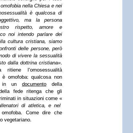
omofobia nella Chiesa e nei
mosessualità è qualcosa di
oggettivo, ma la persona
stro rispetto, amore e
co noi intendo parlare dei
lla cultura cristiana, siamo
nfronti delle persone, però
odo di vivere la sessualità
to dalla dottrina cristiana»
.
ritiene l’omosessualità
n è omofoba: qualcosa non
sa in un
documento
della
della fede ritenga che gli
minati in situazioni come «
lenatori di atletica, e nel
o omofoba. Come dire che
o vegetariano.