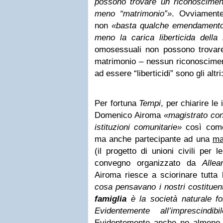
possono trovare un riconosciment
meno “matrimonio”»
. Ovviamente
non
«basta qualche emendamento
meno la carica liberticida della
omosessuali non possono trovar
matrimonio – nessun riconoscimen
ad essere “liberticidi” sono gli altri
Per fortuna
Tempi
, per chiarire le 
Domenico Airoma
«magistrato con
istituzioni comunitarie»
così come
ma anche partecipante ad una
ma
(il progetto di unioni civili per 
convegno organizzato da
Allea
Airoma riesce a sciorinare tutta 
cosa pensavano i nostri costitue
famiglia
è la società naturale f
Evidentemente all’imprescindib
Evidentemente anche no almeno p