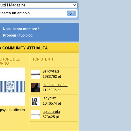
Non ancora membro?
Proponi il tuo blog
A COMMUNITY ATTUALITÀ
AUTORE DEL
TOP UTENTI
ORNO
yellowflate
1983762 pt
maestrarosalba
1126395 pt
ladyblitz
1046574 pt
psyinthekitchen
apietrarota
673425 pt