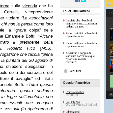
itorna
sulla
vicenda
che ha
I suoi ultimi articoli
Cerrelli, vicepresidente
I
er titolare
“Le associazioni
Lasciate che i bambini
vengano a me……ma non
a chi non la pensa come loro
vadano dai gay.
le la “grave colpa” delle
Siamo cattolici: ai bambini
ne Emanuele Boffi:
«Alcune
ci pensiamo noi.
trato il presidente della
Siamo cattolici: ai bambini
ci pensiamo noi.
i, Roberto Fico (M5S),
Adozione a coppia di
rrogazione che faccia “piena
lesbiche: Avvenire e quei
“problemi morali
la puntata del 20 agosto di
rilevanti”.
a chiedere spiegazioni in
Vedi tutti
bolo della democrazia e del
tere il bavaglio” ed infatti
Dossier Paperblog
anuele Boffi:
«Tutta questa
nfermare quanto andiamo
Chiesa cattolica
Religioni
la legge sull’omofobia non
La Famiglia
omosessuali che vengono
Gruppi Musicali Italiani
e sessuali (lo ripeteremo di
Liberazione