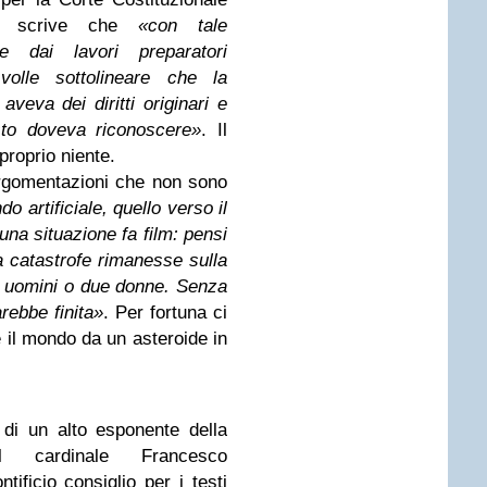
10 scrive che
«con tale
 dai lavori preparatori
 volle sottolineare che la
veva dei diritti originari e
sto doveva riconoscere»
. Il
proprio niente.
 argomentazioni che non sono
o artificiale, quello verso il
na situazione fa film: pensi
catastrofe rimanesse sulla
e uomini o due donne. Senza
rebbe finita»
. Per fortuna ci
 il mondo da un asteroide in
di un alto esponente della
ardinale Francesco
ificio consiglio per i testi