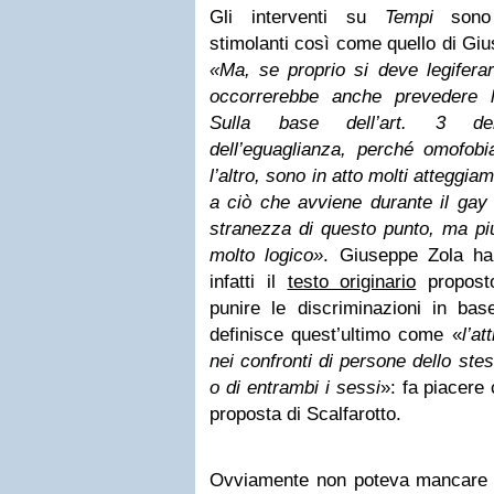
Gli interventi su
Tempi
sono s
stimolanti così come quello di Gi
«Ma, se proprio si deve legiferar
occorrerebbe anche prevedere l’a
Sulla base dell’art. 3 dell
dell’eguaglianza, perché omofobi
l’altro, sono in atto molti atteggia
a ciò che avviene durante il gay 
stranezza di questo punto, ma pi
molto logico»
. Giuseppe Zola ha
infatti il
testo originario
propos
punire le discriminazioni in bas
definisce quest’ultimo come «
l’a
nei confronti di persone dello st
o di entrambi i sessi
»: fa piacere
proposta di Scalfarotto.
Ovviamente non poteva mancare l’i