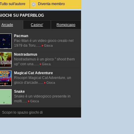
Tutto sull'autore
Diventa membro
 GIOCHI SU PAPERBLOG
Arcade
Casino'
Rompicapo
Pacman
Pac-Man é un video gioco creato nel
1979 da Toru......
Gioca
Nostradamus
Nostradamus è un gioco " shoot them
up" con una......
Gioca
Magical Cat Adventure
Riscopri Magical Cat Adventure, un
gioco d'arcade......
Gioca
Snake
Snake è un videogioco presente in
molti......
Gioca
Scopri lo spazio giochi di