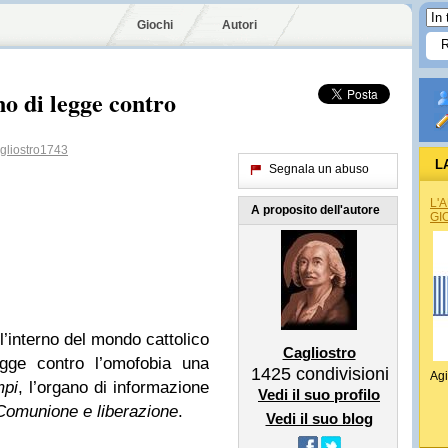
Giochi
Autori
no di legge contro
liostro1743
L
Segnala un abuso
L'
A proposito dell'autore
GI
l’interno del mondo cattolico
Cagliostro
egge contro l’omofobia una
1425
condivisioni
Agi
mpi
, l’organo di informazione
Vedi il suo profilo
Comunione e liberazione
.
Vedi il suo blog