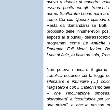
nuovo a rischio di apparire zelan
essa va punita con gli strumenti di
norma Scalfarotto-Leone mira a me
come Cerrelli. Questo episodio 
Resta da domandarsi se Boffi p
proposito delle innumerevoli posiz
esposti ai tribunali) dell’assocaz
programmi come
Le amiche
d
Darkman
,
Full Metal Jacket
,
Bo
Luna di fiele
,
Io ballo da sola
,
Tron
Non poteva mancare il giorno 
cattolica
secondo cui la legge co
silenziare e intimidire (…) col
Magistero e con il Catechismo dell
– che l’inclinazione omoses
disordinata” e “costituisce per l
una prova”, e che in nessun m