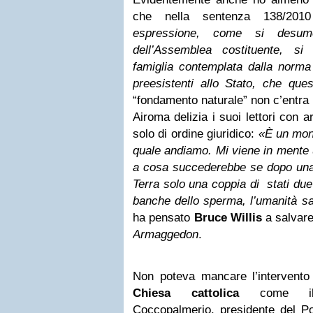
che nella sentenza 138/20
espressione, come si desume
dell’Assemblea costituente, si
famiglia contemplata dalla norma a
preesistenti allo Stato, che que
“fondamento naturale” non c’entra 
Airoma delizia i suoi lettori con
solo di ordine giuridico:
«È un mond
quale andiamo. Mi viene in mente u
a cosa succederebbe se dopo una 
Terra solo una coppia di stati du
banche dello sperma, l’umanità sa
ha pensato
Bruce Willis
a salvare
Armaggedon
.
Non poteva mancare l’intervento 
Chiesa cattolica
come il c
Coccopalmerio, presidente del Pont