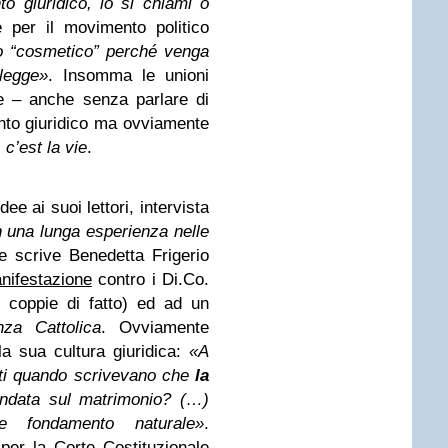
o giuridico, lo si chiami o
 per il movimento politico
 “cosmetico” perché venga
 legge»
. Insomma le unioni
e – anche senza parlare di
to giuridico ma ovviamente
:
c’est la vie
.
idee ai suoi lettori, intervista
 una lunga esperienza nelle
 scrive Benedetta Frigerio
nifestazione
contro i Di.Co.
le coppie di fatto) ed ad un
nza Cattolica
. Ovviamente
la sua cultura giuridica:
«A
nti quando scrivevano che
la
ondata sul matrimonio? (…)
ile fondamento naturale»
.
er la Corte Costituzionale