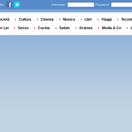
 su
Username
Password
ocietà
Cultura
Cinema
Musica
Libri
Viaggi
Tecnol
er Lei
Sesso
Cucina
Salute
Scienze
Media & Co