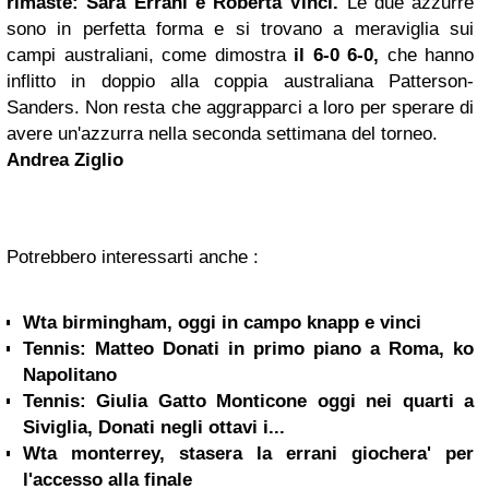
rimaste:
Sara Errani
e
Roberta Vinci
.
Le due azzurre
sono in perfetta forma e si trovano a meraviglia sui
campi australiani, come dimostra
il 6-0 6-0,
che hanno
inflitto in doppio alla coppia australiana Patterson-
Sanders. Non resta che aggrapparci a loro per sperare di
avere un'azzurra nella seconda settimana del torneo.
Andrea Ziglio
Potrebbero interessarti anche :
Wta birmingham, oggi in campo knapp e vinci
Tennis: Matteo Donati in primo piano a Roma, ko
Napolitano
Tennis: Giulia Gatto Monticone oggi nei quarti a
Siviglia, Donati negli ottavi i...
Wta monterrey, stasera la errani giochera' per
l'accesso alla finale