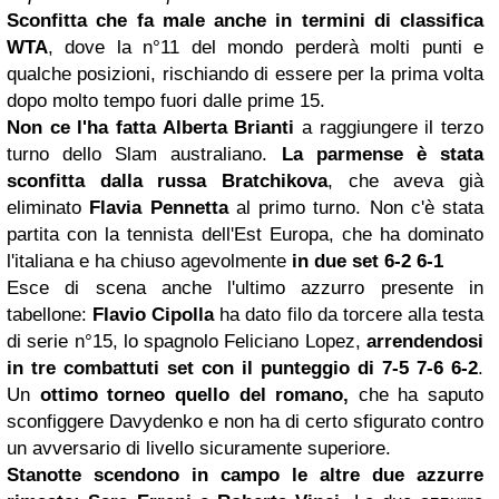
Sconfitta che fa male anche in termini di classifica
WTA
, dove la n°11 del mondo perderà molti punti e
qualche posizioni, rischiando di essere per la prima volta
dopo molto tempo fuori dalle prime 15.
Non ce l'ha fatta
Alberta Brianti
a raggiungere il terzo
turno dello Slam australiano.
La parmense è stata
sconfitta dalla russa Bratchikova
, che aveva già
eliminato
Flavia Pennetta
al primo turno. Non c'è stata
partita con la tennista dell'Est Europa, che ha dominato
l'italiana e ha chiuso agevolmente
in due set 6-2 6-1
Esce di scena anche l'ultimo azzurro presente in
tabellone:
Flavio Cipolla
ha dato filo da torcere alla testa
di serie n°15, lo spagnolo Feliciano Lopez,
arrendendosi
in tre combattuti set con il punteggio di 7-5 7-6 6-2
.
Un
ottimo torneo quello del romano,
che ha saputo
sconfiggere Davydenko e non ha di certo sfigurato contro
un avversario di livello sicuramente superiore.
Stanotte scendono in campo le altre due azzurre