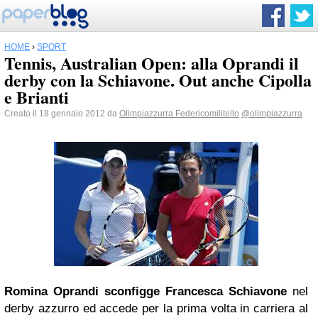
HOME
›
SPORT
Tennis, Australian Open: alla Oprandi il
derby con la Schiavone. Out anche Cipolla
e Brianti
Creato il 18 gennaio 2012 da
Olimpiazzurra Federicomilitello
@olimpiazzurra
Romina Oprandi
sconfigge Francesca Schiavone
nel
derby azzurro ed accede per la prima volta in carriera al