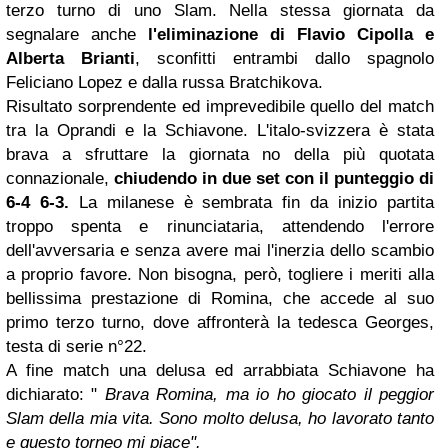
terzo turno di uno Slam. Nella stessa giornata da
segnalare anche
l'eliminazione di
Flavio Cipolla
e
Alberta Brianti
, sconfitti entrambi dallo spagnolo
Feliciano Lopez e dalla russa Bratchikova.
Risultato sorprendente ed imprevedibile quello del match
tra la Oprandi e la Schiavone. L'italo-svizzera è stata
brava a sfruttare la giornata no della più quotata
connazionale,
chiudendo in due set con il punteggio
di
6-4 6-3.
La milanese è sembrata fin da inizio partita
troppo spenta e rinunciataria, attendendo l'errore
dell'avversaria e senza avere mai l'inerzia dello scambio
a proprio favore. Non bisogna, però, togliere i meriti alla
bellissima prestazione di Romina, che accede al suo
primo terzo turno, dove affronterà la tedesca Georges,
testa di serie n°22.
A fine match una delusa ed arrabbiata Schiavone ha
dichiarato: "
Brava Romina, ma io ho giocato il peggior
Slam della mia vita. Sono molto delusa, ho lavorato tanto
e questo torneo mi piace".