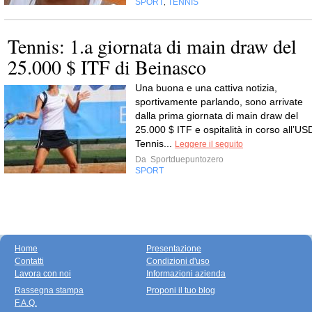
SPORT
TENNIS
,
Tennis: 1.a giornata di main draw del
25.000 $ ITF di Beinasco
Una buona e una cattiva notizia,
sportivamente parlando, sono arrivate
dalla prima giornata di main draw del
25.000 $ ITF e ospitalità in corso all’US
Tennis...
Leggere il seguito
Da
Sportduepuntozero
SPORT
Home
Presentazione
Contatti
Condizioni d'uso
Lavora con noi
Informazioni azienda
Rassegna stampa
Proponi il tuo blog
F.A.Q.