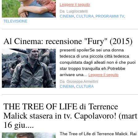
Leggere il seguito
Da
Luigilocatelli
CINEMA
CULTURA
PROGRAMMI TV
,
,
,
TELEVISIONE
Al Cinema: recensione "Fury" (2015)
presenti spoilerSe sei una donna
tedesca di una piccola città tedesca
conquistata dagli alleati non è che puoi
star troppo tranquilla eh.Potrebbe
arrivare una...
Leggere il seguito
Da
Giuseppe Armellini
CINEMA
CULTURA
,
THE TREE OF LIFE di Terrence
Malick stasera in tv. Capolavoro! (mart
16 giu....
The Tree of Life di Terrence Malick. Rai