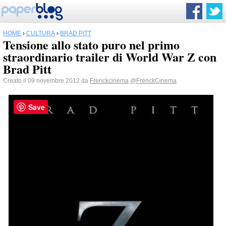
HOME
›
CULTURA
›
BRAD PITT
Tensione allo stato puro nel primo
straordinario trailer di World War Z con
Brad Pitt
Creato il 09 novembre 2012 da
Frenckcinema
@FrenckCinema
Save