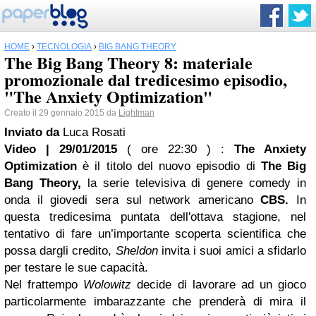
HOME
›
TECNOLOGIA
›
BIG BANG THEORY
The Big Bang Theory 8: materiale
promozionale dal tredicesimo episodio,
"The Anxiety Optimization"
Creato il 29 gennaio 2015 da
Lightman
Inviato da
Luca Rosati
Video | 29/01/2015
( ore 22:30 )
:
The Anxiety
Optimization
è il titolo del nuovo episodio di
The Big
Bang Theory,
la serie televisiva di genere comedy in
onda il giovedi sera sul network americano
CBS.
In
questa tredicesima puntata dell'ottava stagione, nel
tentativo di fare un’importante scoperta scientifica che
possa dargli credito,
Sheldon
invita i suoi amici a sfidarlo
per testare le sue capacità.
Nel frattempo
Wolowitz
decide di lavorare ad un gioco
particolarmente imbarazzante che prenderà di mira il