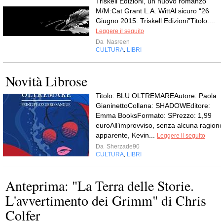
Triskell Edizioni, un nuovo romanzo
M/M:Cat Grant L.A. WittAl sicuro “26
Giugno 2015. Triskell Edizioni”Titolo:...
Leggere il seguito
Da
Nasreen
CULTURA
LIBRI
,
Novità Librose
Titolo: BLU OLTREMAREAutore: Paola
GianinettoCollana: SHADOWEditore:
Emma BooksFormato: SPrezzo: 1,99
euroAll’improvviso, senza alcuna ragion
apparente, Kevin...
Leggere il seguito
Da
Sherzade90
CULTURA
LIBRI
,
Anteprima: "La Terra delle Storie.
L'avvertimento dei Grimm" di Chris
Colfer