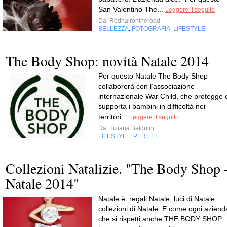
San Valentino The...
Leggere il seguito
Da
Redhairontheroad
BELLEZZA
FOTOGRAFIA
LIFESTYLE
,
,
The Body Shop: novità Natale 2014
Per questo Natale The Body Shop
collaborerà con l’associazione
internazionale War Child, che protegge 
supporta i bambini in difficoltà nei
territori...
Leggere il seguito
Da
Tiziana Balduini
LIFESTYLE
PER LEI
,
Collezioni Natalizie. "The Body Shop 
Natale 2014"
Natale è: regali Natale, luci di Natale,
collezioni di Natale. E come ogni aziend
che si rispetti anche THE BODY SHOP