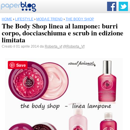
HOME
›
LIFESTYLE
›
MODA E TREND
›
THE BODY SHOP
The Body Shop linea al lampone: burri
corpo, docciaschiuma e scrub in edizione
limitata
Creato il 01 aprile 2014 da
Roberta_vf
@Roberta_Vf
Save