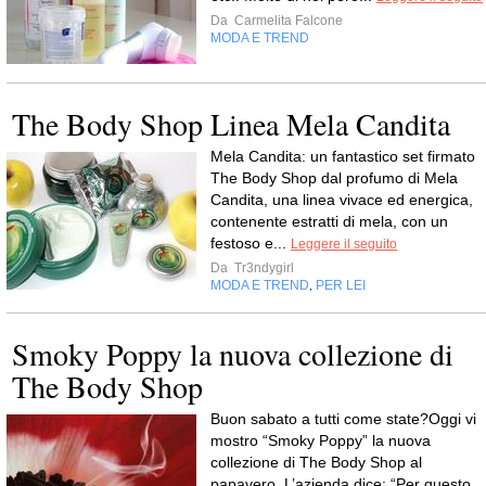
Da
Carmelita Falcone
MODA E TREND
The Body Shop Linea Mela Candita
Mela Candita: un fantastico set firmato
The Body Shop dal profumo di Mela
Candita, una linea vivace ed energica,
contenente estratti di mela, con un
festoso e...
Leggere il seguito
Da
Tr3ndygirl
MODA E TREND
PER LEI
,
Smoky Poppy la nuova collezione di
The Body Shop
Buon sabato a tutti come state?Oggi vi
mostro “Smoky Poppy” la nuova
collezione di The Body Shop al
papavero. L’azienda dice: “Per questo