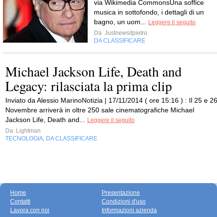
via Wikimedia CommonsUna soffice
musica in sottofondo, i dettagli di un
bagno, un uom...
Leggere il seguito
Da
Justnewsitpietro
DA CLASSIFICARE
Michael Jackson Life, Death and
Legacy: rilasciata la prima clip
Inviato da Alessio MarinoNotizia | 17/11/2014 ( ore 15:16 ) : Il 25 e 2
Novembre arriverà in oltre 250 sale cinematografiche Michael
Jackson Life, Death and...
Leggere il seguito
Da
Lightman
TECNOLOGIA
DA CLASSIFICARE
,
Home
Presentazione
Contatti
Condizioni d'uso
Lavora con noi
Informazioni azienda