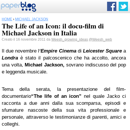
HOME
›
MICHAEL JACKSON
The Life of an Icon: il docu-film di
Michael Jackson in Italia
Creato il 16 novembre 2011 da
Weesh_growing_ideas
@Weesh_web
Il due novembre l
‘Empire Cinema
di
Leicester
Square
a
Londra
è stato il palcoscenico che ha accolto, ancora
una volta,
Michael Jackson,
sovrano indiscusso del pop
e leggenda musicale.
Tema della serata, la presentazione del film-
documentario
“The life of an icon”
nel quale Jacko
ci
racconta a due anni dalla sua scomparsa, episodi e
sfumature nascoste della sua vita professionale e
personale, attraverso le testimonianze di parenti, amici e
colleghi.