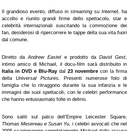
Il grandioso evento, diffuso in
streaming su Internet,
ha
accolto e riunito grandi firme dello spettacolo, star e
celebrità internazionali suscitando la commozione dei
fan, desiderosi di ripercorrere le tappe della sua vita fuori
dal comune.
Diretto da
Andrew Eastel
e prodotto da
David Gest
,
intimo amico di Michael, il docu-film sarà distribuito
in
Italia
in DVD e Blu-Ray
dal
23 novembre
con la firma
della
Universal Pictures.
Presenti numerose foto di
famiglia che lo ritraggono durante la sua infanzia e le
immagini dei suoi spettacoli, con le celebri performance
che hanno entusiasmato folle in delirio.
Sono saliti sul palco dell’Empire Leicester Square,
Thomas Mesereau e Susan Yu,
i celebri avvocati che nel
2005 scagionarono completamente Michael dalle accuse