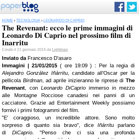
HOME
›
TECNOLOGIA
›
LEONARDO DI CAPRIO
The Revenant: ecco le prime immagini di
Leonardo Di Caprio nel prossimo film di
Inarritu
Creato il 21 gennaio 2015 da
Lightman
Inviato da
Francesco D'asaro
Immagini | 21/01/2015
( ore 19:09 )
: Per la regia di
Alejandro González Iñárritu
, candidato all'Oscar per la
pellicola
Birdman
, ad aprile inizieranno le riprese di
The
Revenant
, con
Leonardo DiCaprio
immerso in mezzo
alle Montagne Rocciose canadesi nei panni di un
cacciatore. Grazie ad Entertainment Weekly possiamo
fornivi i primi fotogrammi del film.
"E' coraggioso, un incredibile attore. Sono molto
sorpreso di quanto sia bravo", dice
Iñárritu
parlano
di
DiCaprio
. "Penso che ci sia una profonda