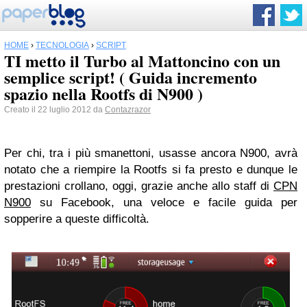
HOME
›
TECNOLOGIA
›
SCRIPT
TI metto il Turbo al Mattoncino con un
semplice script! ( Guida incremento
spazio nella Rootfs di N900 )
Creato il 22 luglio 2012 da
Contazrazor
Per chi, tra i più smanettoni, usasse ancora N900, avrà
notato che a riempire la Rootfs si fa presto e dunque le
prestazioni crollano, oggi, grazie anche allo staff di
CPN
N900
su Facebook, una veloce e facile guida per
sopperire a queste difficoltà.