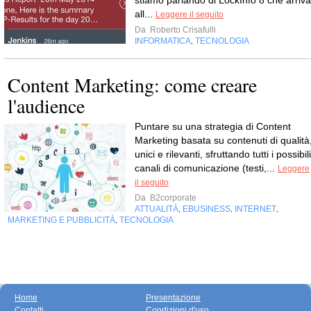
stiamo parlando di LockInfo 8 che arriva
all...
Leggere il seguito
Da
Roberto Crisafulli
INFORMATICA
TECNOLOGIA
,
Content Marketing: come creare
l'audience
Puntare su una strategia di Content
Marketing basata su contenuti di qualità
unici e rilevanti, sfruttando tutti i possibili
canali di comunicazione (testi,...
Leggere
il seguito
Da
B2corporate
ATTUALITÀ
EBUSINESS
INTERNET
,
,
,
MARKETING E PUBBLICITÀ
TECNOLOGIA
,
Home
Presentazione
Contatti
Condizioni d'uso