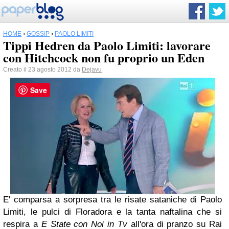
HOME
›
GOSSIP
›
PAOLO LIMITI
Tippi Hedren da Paolo Limiti: lavorare
con Hitchcock non fu proprio un Eden
Creato il 23 agosto 2012 da
Dejavu
Save
E' comparsa a sorpresa tra le risate sataniche di Paolo
Limiti, le pulci di Floradora e la tanta naftalina che si
respira a
E State con Noi in Tv
all'ora di pranzo
su Rai