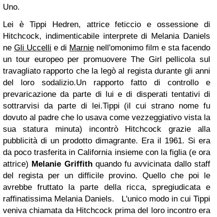
Uno.
Lei è Tippi Hedren, attrice feticcio e ossessione di
Hitchcock, indimenticabile interprete di Melania Daniels
ne
Gli Uccelli
e di
Marnie
nell'omonimo film e sta facendo
un tour europeo per promuovere
The Girl
pellicola sul
travagliato rapporto che la legò al regista durante gli anni
del loro sodalizio.
Un rapporto fatto di controllo e
prevaricazione da parte di lui e di disperati tentativi di
sottrarvisi da parte di lei.
Tippi (il cui strano nome fu
dovuto al padre che lo usava come vezzeggiativo vista la
sua statura minuta) incontrò Hitchcock grazie alla
pubblicità di un prodotto dimagrante. Era il 1961. Si era
da poco trasferita in California insieme con la figlia (e ora
attrice)
Melanie Griffith
quando fu avvicinata dallo staff
del regista per un difficile provino. Quello che poi le
avrebbe fruttato la parte della ricca, spregiudicata e
raffinatissima Melania Daniels.
L'unico modo in cui Tippi
veniva chiamata da Hitchcock prima del loro incontro era