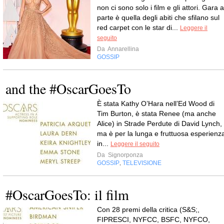
non ci sono solo i film e gli attori. Gara a
parte è quella degli abiti che sfilano sul
red carpet con le star di...
Leggere il
seguito
Da
Annarellina
GOSSIP
and the #OscarGoesTo
È stata Kathy O’Hara nell’Ed Wood di
Tim Burton, è stata Renee (ma anche
Alice) in Strade Perdute di David Lynch,
ma è per la lunga e fruttuosa esperienz
in...
Leggere il seguito
Da
Signorponza
GOSSIP
TELEVISIONE
,
#OscarGoesTo: il film
Con 28 premi della critica (S&S;,
FIPRESCI, NYFCC, BSFC, NYFCO,