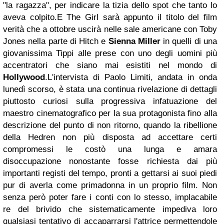
"la ragazza", per indicare la tizia dello spot che tanto lo
aveva colpito.
E
The Girl
sarà appunto il titolo del film
verità che a ottobre uscirà nelle sale americane con Toby
Jones nella parte di Hitch e
Sienna Miller
in quelli di una
giovanissima Tippi alle prese con uno degli uomini più
accentratori che siano mai esistiti nel mondo di
Hollywood
.
L'intervista di Paolo Limiti, andata in onda
lunedì scorso, è stata una continua rivelazione di dettagli
piuttosto curiosi sulla progressiva infatuazione del
maestro cinematografico per la sua protagonista fino alla
descrizione del punto di non ritorno, quando la ribellione
della Hedren non più disposta ad accettare certi
compromessi le costò una lunga e amara
disoccupazione nonostante fosse richiesta dai più
importanti registi del tempo, pronti a gettarsi ai suoi piedi
pur di averla come primadonna in un proprio film. Non
senza però poter fare i conti con lo stesso, implacabile
re del brivido che sistematicamente impediva loro
qualsiasi tentativo di accaparrarsi l'attrice permettendole